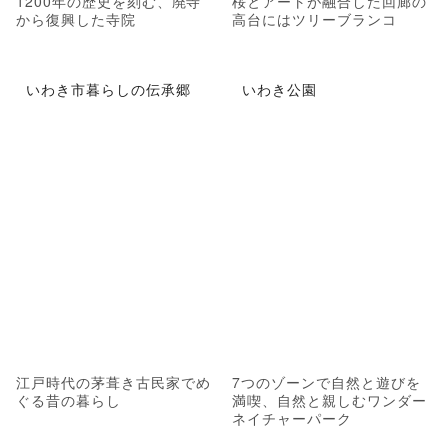
1200年の歴史を刻む、廃寺
桜とアートが融合した回廊の
から復興した寺院
高台にはツリーブランコ
いわき市暮らしの伝承郷
いわき公園
江戸時代の茅葺き古民家でめ
7つのゾーンで自然と遊びを
ぐる昔の暮らし
満喫、自然と親しむワンダー
ネイチャーパーク