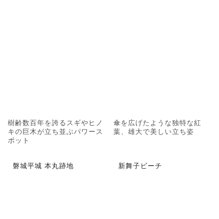
樹齢数百年を誇るスギやヒノ
傘を広げたような独特な紅
キの巨木が立ち並ぶパワース
葉、雄大で美しい立ち姿
ポット
磐城平城 本丸跡地
新舞子ビーチ