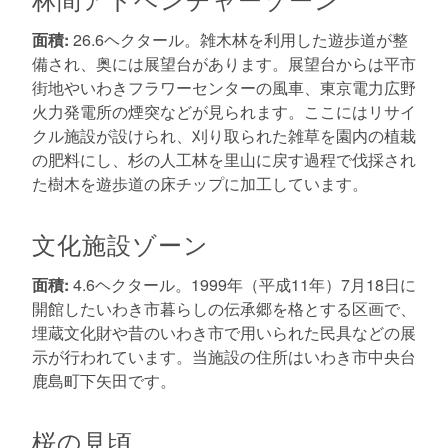
面積:
26.6ヘクタール。雑木林を利用した遊歩道が整
備され、奥には展望台があります。展望台からは平市
街地やいわきフラワーセンターの風車、東京電力広野
火力発電所の煙突などが見られます。ここにはリサイ
クル施設が設けられ、刈り取られた雑草を園内の植栽
の肥料にし、杉の人工林を里山に戻す過程で伐採され
た樹木を遊歩道の床チップに加工しています。
文化施設ゾーン
面積:
4.6ヘクタール。1999年（平成11年）7月18日に
開館したいわき市暮らしの伝承郷を格とする区画で、
埋蔵文化財や昔のいわき市で用いられた民具などの展
示が行われています。当施設の住所はいわき市中央台
鹿島町下矢田です。
桜の見頃