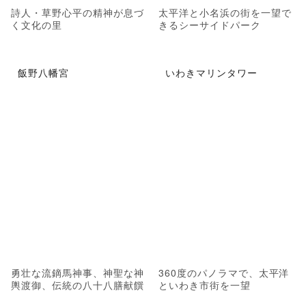
詩人・草野心平の精神が息づ
太平洋と小名浜の街を一望で
く文化の里
きるシーサイドパーク
飯野八幡宮
いわきマリンタワー
勇壮な流鏑馬神事、神聖な神
360度のパノラマで、太平洋
輿渡御、伝統の八十八膳献饌
といわき市街を一望