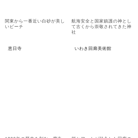
関東から一番近い白砂が美し
航海安全と国家鎮護の神とし
いビーチ
て古くから崇敬されてきた神
社
恵日寺
いわき回廊美術館