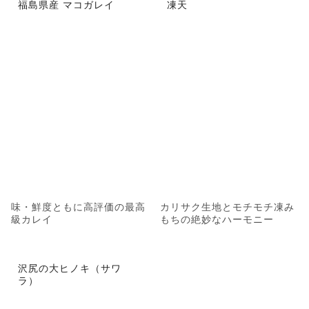
福島県産 マコガレイ
凍天
味・鮮度ともに高評価の最高
カリサク生地とモチモチ凍み
級カレイ
もちの絶妙なハーモニー
沢尻の大ヒノキ（サワ
ラ）