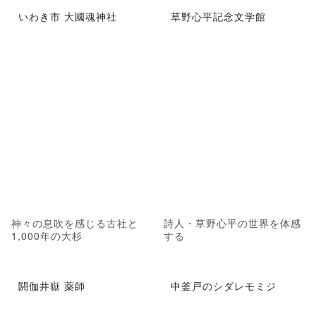
いわき市 大國魂神社
草野心平記念文学館
神々の息吹を感じる古社と
詩人・草野心平の世界を体感
1,000年の大杉
する
閼伽井嶽 薬師
中釜戸のシダレモミジ