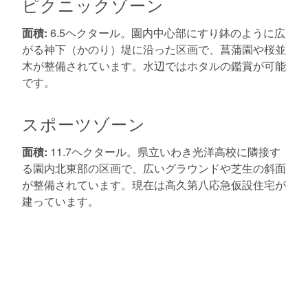
ピクニックゾーン
面積:
6.5ヘクタール。園内中心部にすり鉢のように広
がる神下（かのり）堤に沿った区画で、菖蒲園や桜並
木が整備されています。水辺ではホタルの鑑賞が可能
です。
スポーツゾーン
面積:
11.7ヘクタール。県立いわき光洋高校に隣接す
る園内北東部の区画で、広いグラウンドや芝生の斜面
が整備されています。現在は高久第八応急仮設住宅が
建っています。