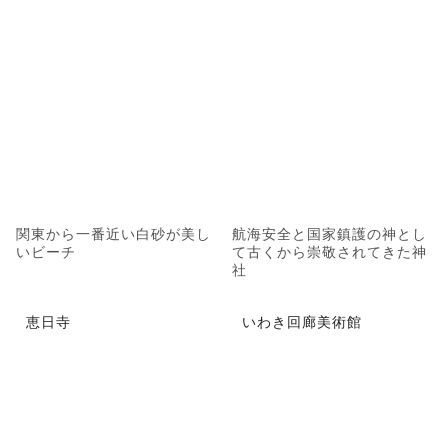
関東から一番近い白砂が美し
航海安全と国家鎮護の神とし
いビーチ
て古くから崇敬されてきた神
社
恵日寺
いわき回廊美術館