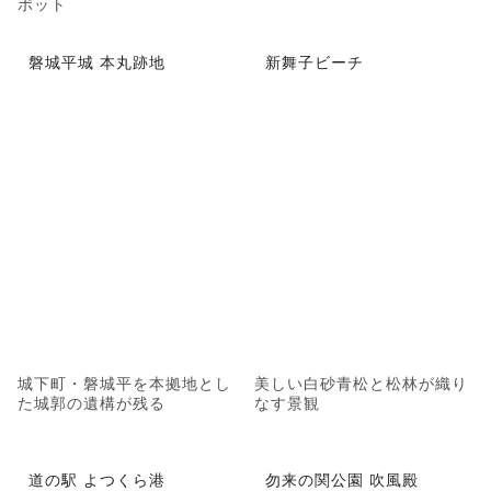
ポット
磐城平城 本丸跡地
新舞子ビーチ
城下町・磐城平を本拠地とし
美しい白砂青松と松林が織り
た城郭の遺構が残る
なす景観
道の駅 よつくら港
勿来の関公園 吹風殿