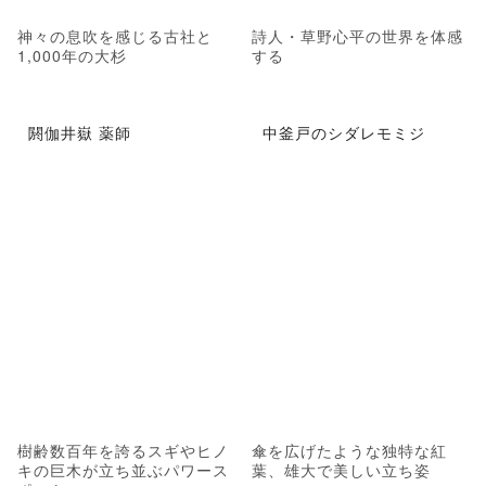
神々の息吹を感じる古社と
詩人・草野心平の世界を体感
1,000年の大杉
する
閼伽井嶽 薬師
中釜戸のシダレモミジ
樹齢数百年を誇るスギやヒノ
傘を広げたような独特な紅
キの巨木が立ち並ぶパワース
葉、雄大で美しい立ち姿