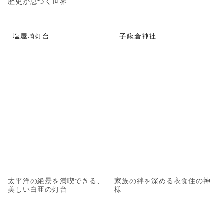
歴史が息づく世界
塩屋埼灯台
子鍬倉神社
太平洋の絶景を満喫できる、
家族の絆を深める衣食住の神
美しい白亜の灯台
様