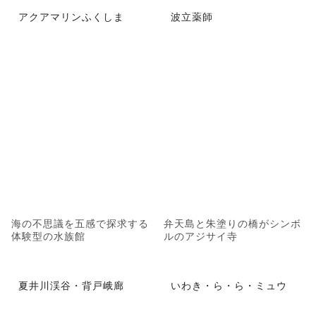
アクアマリンふくしま
波立薬師
海の不思議を五感で探求する
弁天島と朱塗りの橋がシンボ
体験型の水族館
ルのアジサイ寺
夏井川渓谷・背戸峨廊
いわき・ら・ら・ミュウ