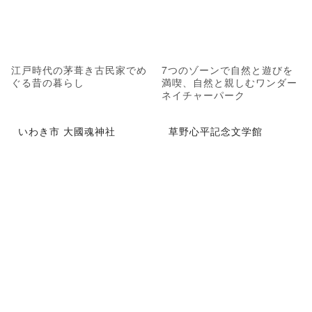
江戸時代の茅葺き古民家でめ
7つのゾーンで自然と遊びを
ぐる昔の暮らし
満喫、自然と親しむワンダー
ネイチャーパーク
いわき市 大國魂神社
草野心平記念文学館