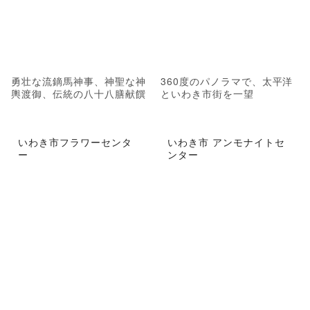
勇壮な流鏑馬神事、神聖な神
360度のパノラマで、太平洋
輿渡御、伝統の八十八膳献饌
といわき市街を一望
いわき市フラワーセンタ
いわき市 アンモナイトセ
ー
ンター