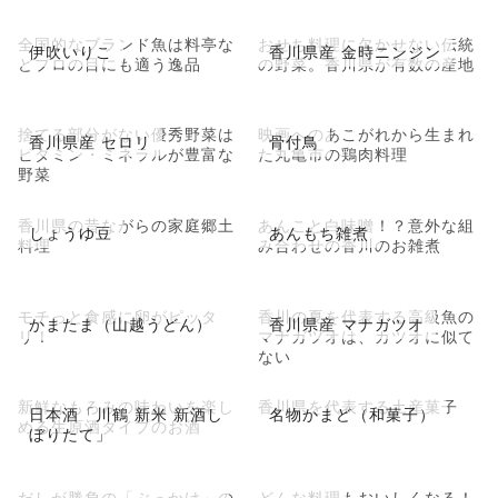
全国的なブランド魚は料亭な
おせち料理に欠かせない伝統
伊吹いりこ
香川県産 金時ニンジン
どプロの目にも適う逸品
の野菜。香川県が有数の産地
捨てる部分がない優秀野菜は
映画へのあこがれから生まれ
香川県産 セロリ
骨付鳥
ビタミン・ミネラルが豊富な
た丸亀市の鶏肉料理
野菜
香川県の昔ながらの家庭郷土
あんこと白味噌！？意外な組
しょうゆ豆
あんもち雑煮
料理
み合わせの香川のお雑煮
モチっと食感に卵がピッタ
香川の夏を代表する高級魚の
かまたま（山越うどん）
香川県産 マナガツオ
リ！
マナガツオは、カツオに似て
ない
新鮮なもろみの味わいを楽し
香川県を代表する土産菓子
日本酒「川鶴 新米 新酒し
名物かまど（和菓子）
める生原酒タイプのお酒
ぼりたて」
だしが勝負の「ぶっかけ」の
どんな料理もおいしくなる！