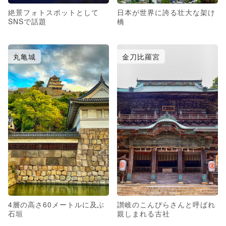
絶景フォトスポットとして
日本が世界に誇る壮大な架け
SNSで話題
橋
丸亀城
金刀比羅宮
4層の高さ60メートルに及ぶ
讃岐のこんぴらさんと呼ばれ
石垣
親しまれる古社