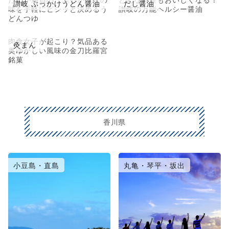
讃岐 ぶっかけうどん醤油
だし醤油
味を手軽にビシッと決めるう
讃岐の万能ヘルシー醤油
どんつゆ
肉食女子が起こり？気品ある
灸まん
奥ゆかしい風味の金刀比羅宮
銘菓
香川県
小豆島・直島
丸亀・琴平・坂出