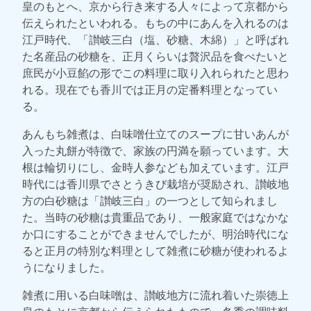
皇のもとへ、京から行き来する人々によって京都から
伝えられたといわれる。もちの中にあんを入れるのは
江戸時代、「讃岐三白（塩、砂糖、木綿）」と呼ばれ
た名産品の砂糖を、正月くらいは贅沢品を食べたいと
庶民が小豆餡の形でこの料理に取り入れられたと思わ
れる。現在でも香川では正月の定番料理となってい
る。
あんもち雑煮は、白味噌仕立てのスープに甘いあんが
入った丸餅が特徴で、家族の円満を願っています。大
根は輪切りにし、金時人参なども加えています。江戸
時代には香川県でさとうきび栽培が奨励され、讃岐地
方の白砂糖は「讃岐三白」の一つとして知られまし
た。当時の砂糖は貴重品であり、一般家庭ではなかな
か口にすることができませんでしたが、明治時代にな
ると正月の特別な料理として雑煮に砂糖が使われるよ
うになりました。
雑煮に用いる白味噌は、讃岐地方に流れ着いた崇徳上