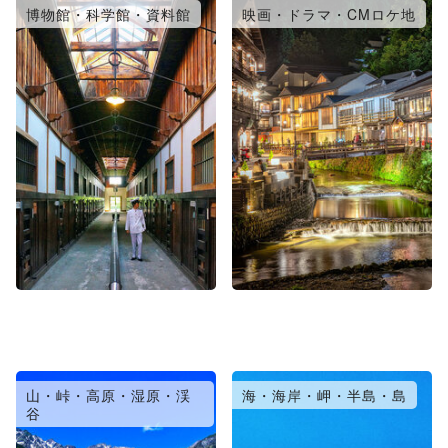
博物館・科学館・資料館
映画・ドラマ・CMロケ地
山・峠・高原・湿原・渓
海・海岸・岬・半島・島
谷