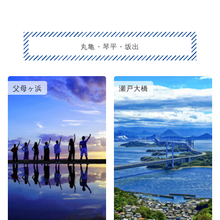
丸亀・琴平・坂出
父母ヶ浜
瀬戸大橋