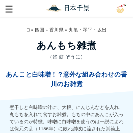
☰
□
»
四国
»
香川県
»
丸亀・琴平・坂出
あんもち雑煮
（餡 餅 ぞうに）
あんこと白味噌！？意外な組み合わせの香
川のお雑煮
煮干しと白味噌の汁に、大根、にんじんなどを入れ、
丸もちを入れて食すお雑煮。もちの中にあんこが入っ
ているのが特徴。味噌に白味噌を使うのは一説によれ
ば保元の乱（1156年）に敗れ讃岐に流された崇徳上