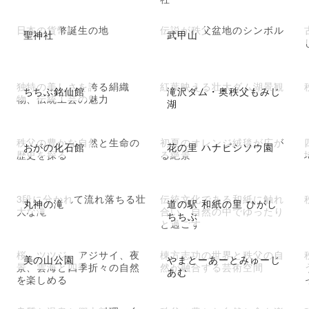
日本の貨幣誕生の地
伝説が秩父盆地のシンボル
聖神社
武甲山
独特の美しさを誇る絹織
紅葉映える壮大ダム湖景観
ちちぶ銘仙館
滝沢ダム・奥秩父もみじ
物、伝統工芸の魅力
湖
秩父の豊かな自然と生命の
初夏のオレンジ絨毯が広が
おがの化石館
花の里 ハナビシソウ園
歴史を探る
る絶景
3段に分かれて流れ落ちる壮
伝統文化である和紙に触れ
丸神の滝
道の駅 和紙の里 ひがし
大な滝
合い、自然の中でゆったり
ちちぶ
と過ごす
桜、ツツジ、アジサイ、夜
棟方志功の世界と秩父の自
美の山公園
やまとーあーとみゅーじ
景、雲海と四季折々の自然
然が融合する芸術空間
あむ
を楽しめる