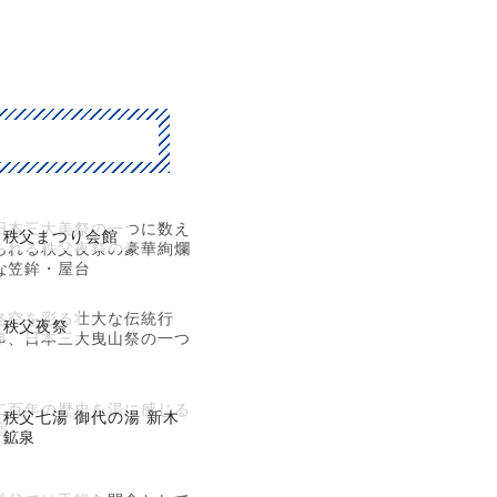
日本三大美祭の一つに数え
秩父まつり会館
られる秩父夜祭の豪華絢爛
な笠鉾・屋台
冬空を彩る壮大な伝統行
秩父夜祭
事、日本三大曳山祭の一つ
二百年の歴史を湯に感じる
秩父七湯 御代の湯 新木
宿
鉱泉