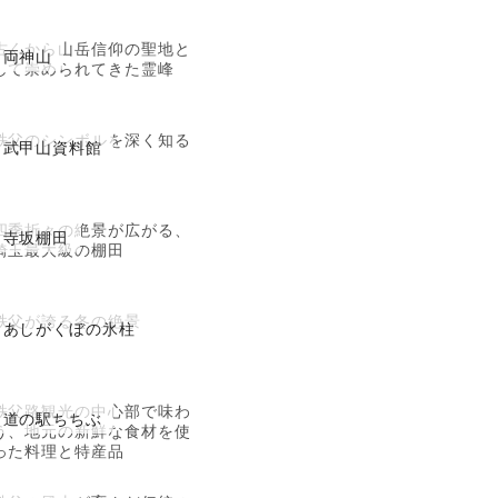
古くから山岳信仰の聖地と
両神山
して崇められてきた霊峰
秩父のシンボルを深く知る
武甲山資料館
四季折々の絶景が広がる、
寺坂棚田
埼玉最大級の棚田
秩父が誇る冬の絶景
あしがくぼの氷柱
秩父路観光の中心部で味わ
道の駅ちちぶ
う、地元の新鮮な食材を使
った料理と特産品