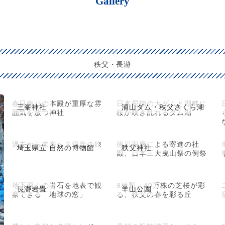
Gallery
秩父・長瀞
春日造りの本殿が重厚な雰
日本屈指の大ダムと湖畔に
三峯神社
浦山ダム・秩父さくら湖
囲気を放つ神社
桜が咲き乱れるダム湖
過去から未来へ３億年の旅
徳川家康による寄進の社
埼玉県立 自然の博物館
秩父神社
殿、日本三大曳山祭の例祭
地下深くの岩石を地表で観
9種類、40万株の芝桜が彩
長瀞岩畳
羊山公園
察できる「地球の窓」
る、秩父の春を彩る丘