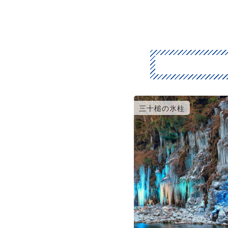
三十槌の氷柱