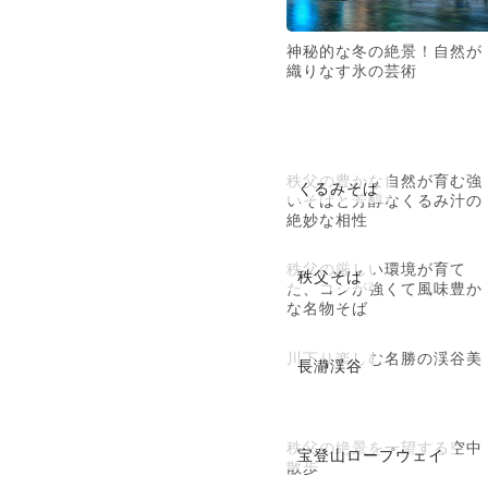
神秘的な冬の絶景！自然が
織りなす氷の芸術
秩父の豊かな自然が育む強
くるみそば
いそばと芳醇なくるみ汁の
絶妙な相性
秩父の厳しい環境が育て
秩父そば
た、コシが強くて風味豊か
な名物そば
川下り楽しむ名勝の渓谷美
長瀞渓谷
秩父の絶景を一望する空中
宝登山ロープウェイ
散歩