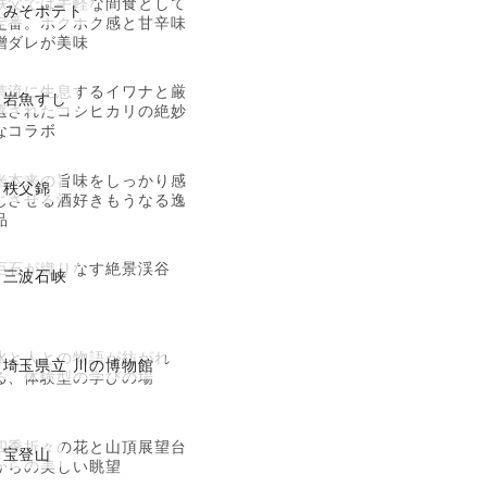
秩父では手軽な間食として
みそポテト
定番。ホクホク感と甘辛味
噌ダレが美味
清流に生息するイワナと厳
岩魚すし
選されたコシヒカリの絶妙
なコラボ
米本来の旨味をしっかり感
秩父錦
じさせる酒好きもうなる逸
品
巨石が織りなす絶景渓谷
三波石峡
水と人との物語が紡がれ
埼玉県立 川の博物館
る、体験型の学びの場
四季折々の花と山頂展望台
宝登山
からの美しい眺望