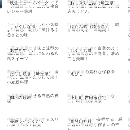
豊かな自然と多様なレジャ
具材の旨味濃厚なつゆを、
秩父ミューズパーク
おっきりこみ（埼玉県）
ーが融合した、広大な複合
平たい麺が豊富に吸った煮
レジャー施設
込みうどん
シャキシャキとした小気味
地元の伝統食材いのしし肉
しゃくしな漬
ぼたん鍋（埼玉県）
よい食感。晩秋に漬けるふ
が味わえるご当地鍋！
るさとの味
小豆の濃厚な甘味に箕型の
しゃもじに似た白菜のよう
あずきすくい
しゃくし菜
麺の食感。郷土に伝わる和
な漬物向きの冬野菜。炒め
風スイーツ
ても美味！
農作業の合間やおやつに食
戦国伝承の素朴な保存食
たらし焼き（埼玉県）
えびし
べた、生地をたらして焼く
小麦粉料理
光る断層が魅せる自然の神
時が止まったかのような、
御岳の鏡岩
小川町 吉田家住宅
秘
江戸時代の原風景
秩父の自然を満喫するスリ
年間100万人が参拝する、緑
長瀞ラインくだり
寳登山神社
ル満点の水上観光
の森の中荘厳な佇まいの神
社