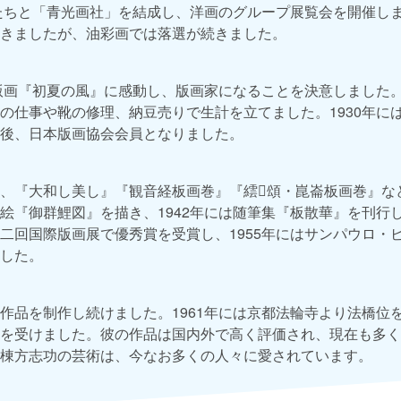
友たちと「青光画社」を結成し、洋画のグループ展覧会を開催し
きましたが、油彩画では落選が続きました。
の版画『初夏の風』に感動し、版画家になることを決意しました
の仕事や靴の修理、納豆売りで生計を立てました。1930年に
後、日本版画協会会員となりました。
、『大和し美し』『観音経板画巻』『繧𦅘頌・崑崙板画巻』など
絵『御群鯉図』を描き、1942年には随筆集『板散華』を刊行し
二回国際版画展で優秀賞を受賞し、1955年にはサンパウロ・
した。
作品を制作し続けました。1961年には京都法輪寺より法橋位を
を受けました。彼の作品は国内外で高く評価され、現在も多く
棟方志功の芸術は、今なお多くの人々に愛されています。