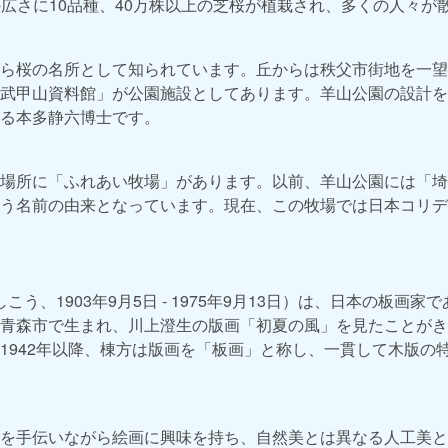
ルの広さに10品種、40万株以上の芝桜が植栽され、多くの人々
ら桜の名所として知られています。丘からは秩父市街地を一望
武甲山資料館」が公園施設としてあります。羊山公園の設計を
る本多静六博士です。
場所に「ふれあい牧場」があります。以前、羊山公園には「埼
う名前の由来となっています。現在、この牧場では日本コリデ
しこう、1903年9月5日 - 1975年9月13日）は、日本の板画
青森市で生まれ、川上澄生の版画「初夏の風」を見たことがき
1942年以降、棟方は版画を「板画」と称し、一貫して木版の
を手伝いながら絵画に興味を持ち、自然美とは異なる人工美と