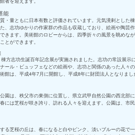
館者を迎えます。
堪能
質・量ともに日本有数と評価されています。元気溌剌とした棟
た、志功ゆかりの作家群の作品も収蔵しており、絵画や陶芸作
できます。美術館のロビーからは、四季折々の風景を眺めなが
ことができます。
展
は、棟方志功生誕百年記念展が実施されました。志功の常設展示
ナール・ビュッフェなどの絵画や、志功と関係のあった人々の
術館は、平成4年7月に開館し、平成8年に財団法人となりまし
公園は、秩父市の東側に位置し、県立武甲自然公園の西北部に
春には芝桜が咲き誇り、訪れる人々を迎えます。公園は、市民
する芝桜の丘は、春になると白やピンク、淡いブルーの花で一