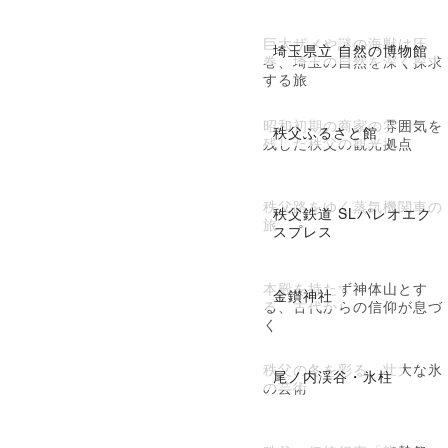
巨大ザメや謎の海獣は圧
埼玉県立 自然の博物館
巻、埼玉の自然を深く探求
する旅
昭和初期の商家の雰囲気を
秩父ふるさと館
残した秩父の観光拠点
秩父路をゆく蒸気機関車の
秩父鉄道 SLパレオエク
旅
スプレス
本殿を持たず神体山とす
金鑚神社
る、古代からの信仰が息づ
く
秩父の冬を彩る、壮大な氷
尾ノ内渓谷・氷柱
の芸術