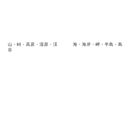
山・峠・高原・湿原・渓
海・海岸・岬・半島・島
谷