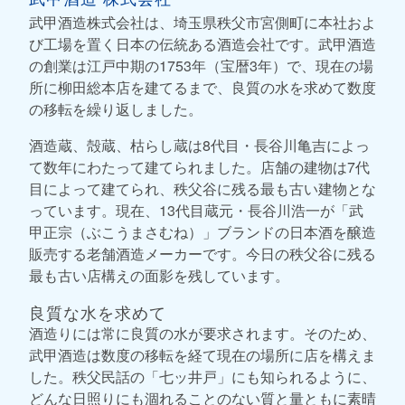
武甲酒造株式会社は、埼玉県秩父市宮側町に本社およ
び工場を置く日本の伝統ある酒造会社です。武甲酒造
の創業は江戸中期の1753年（宝暦3年）で、現在の場
所に柳田総本店を建てるまで、良質の水を求めて数度
の移転を繰り返しました。
酒造蔵、殻蔵、枯らし蔵は8代目・長谷川亀吉によっ
て数年にわたって建てられました。店舗の建物は7代
目によって建てられ、秩父谷に残る最も古い建物とな
っています。現在、13代目蔵元・長谷川浩一が「武
甲正宗（ぶこうまさむね）」ブランドの日本酒を醸造
販売する老舗酒造メーカーです。今日の秩父谷に残る
最も古い店構えの面影を残しています。
良質な水を求めて
酒造りには常に良質の水が要求されます。そのため、
武甲酒造は数度の移転を経て現在の場所に店を構えま
した。秩父民話の「七ッ井戸」にも知られるように、
どんな日照りにも涸れることのない質と量ともに素晴