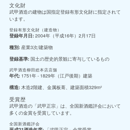
文化財
武甲酒造の建物は国指定登録有形文化財に指定されて
います。
登録有形文化財（建造物）
登録年月日:
2004年（平成16年）2月17日
種別:
産業3次/建築物
登録基準:
国土の歴史的景観に寄与しているもの
武甲酒造柳田総本店店舗
年代:
1751年 - 1829年（江戸後期）建築
構造:
木造2階建、金属板葺、建築面積329m²
受賞歴
武甲酒造の「武甲正宗」は、全国新酒鑑評会において
多くの金賞を受賞しています。
全国新酒鑑評会
平成21酒造年度:
「武甲正宗」金賞受賞