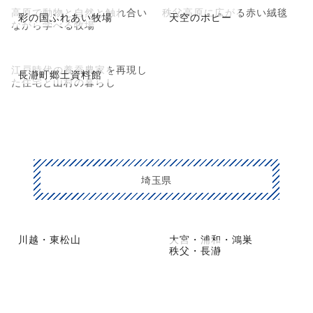
高原で動物と自然と触れ合い
秩父高原に広がる赤い絨毯
彩の国ふれあい牧場
天空のポピー
ながら学べる牧場
江戸時代の養蚕農家を再現し
長瀞町郷土資料館
た住宅と山村の暮らし
埼玉県
川越・東松山
大宮・浦和・鴻巣
秩父・長瀞