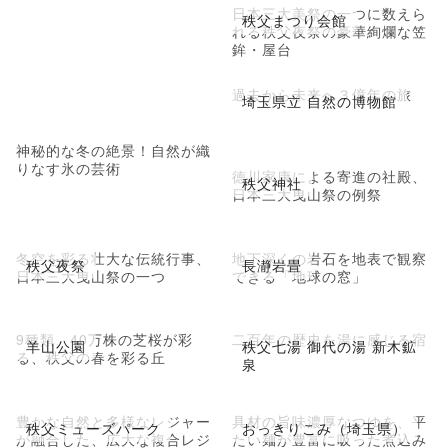
日本三大美祭の一つに数えら
秩父まつり会館
れる秩父夜祭の豪華絢爛な笠
鉾・屋台
過去から未来へ３億年の旅
埼玉県立 自然の博物館
神秘的な冬の絶景！自然が織
りなす氷の芸術
徳川家康による寄進の社殿、
秩父神社
日本三大曳山祭の例祭
冬空を彩る壮大な伝統行事、
地下深くの岩石を地表で観察
秩父夜祭
長瀞岩畳
日本三大曳山祭の一つ
できる「地球の窓」
9種類、40万株の芝桜が彩
二百年の歴史を湯に感じる宿
羊山公園
秩父七湯 御代の湯 新木鉱
る、秩父の春を彩る丘
泉
豊かな自然と多様なレジャー
具材の旨味濃厚なつゆを、平
秩父ミューズパーク
おっきりこみ（埼玉県）
が融合した、広大な複合レジ
たい麺が豊富に吸った煮込み