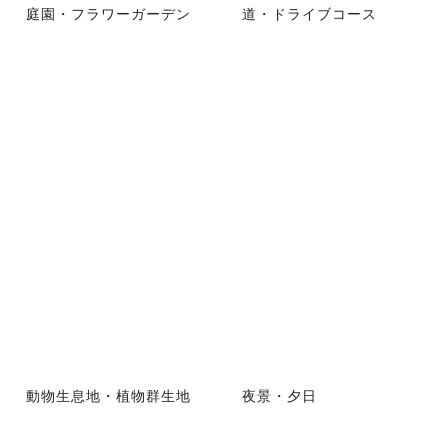
庭園・フラワーガーデン
道・ドライブコース
動物生息地・植物群生地
夜景・夕日