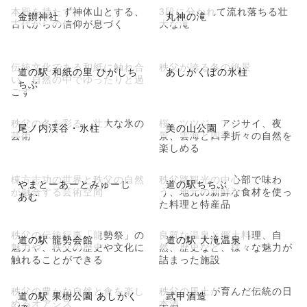
本殿を持たず神体山とする、
3段に分かれて流れ落ちる壮
金鑚神社
丸神の滝
古代からの信仰が息づく
大な滝
伝統文化である和紙に触れ合
秩父が誇る冬の絶景
道の駅 和紙の里 ひがしち
あしがくぼの氷柱
い、自然の中でゆったりと過
ちぶ
ごす
秩父の冬を彩る、壮大な氷の
桜、ツツジ、アジサイ、夜
尾ノ内渓谷・氷柱
美の山公園
芸術
景、雲海と四季折々の自然を
楽しめる
棟方志功の世界と秩父の自然
秩父路観光の中心部で味わ
やまとーあーとみゅーじ
道の駅ちちぶ
が融合する芸術空間
う、地元の新鮮な食材を使っ
あむ
た料理と特産品
秩父の伝統行事「龍勢祭」の
良質な温泉と郷土料理、自
道の駅 龍勢会館
道の駅 大滝温泉
魅力や、秩父の歴史や文化に
然、歴史など、様々な魅力が
触れることができる
詰まった施設
秩父の豊かな自然と食を楽し
秩父の風土が育んだ伝統の日
道の駅 果樹公園 あしがく
武甲酒造
めるオアシス
本酒