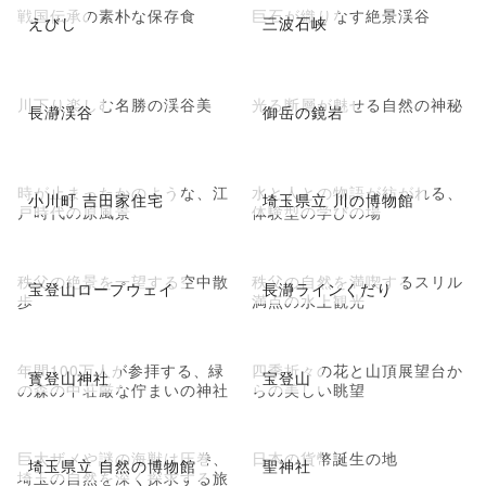
戦国伝承の素朴な保存食
巨石が織りなす絶景渓谷
えびし
三波石峡
川下り楽しむ名勝の渓谷美
光る断層が魅せる自然の神秘
長瀞渓谷
御岳の鏡岩
時が止まったかのような、江
水と人との物語が紡がれる、
小川町 吉田家住宅
埼玉県立 川の博物館
戸時代の原風景
体験型の学びの場
秩父の絶景を一望する空中散
秩父の自然を満喫するスリル
宝登山ロープウェイ
長瀞ラインくだり
歩
満点の水上観光
年間100万人が参拝する、緑
四季折々の花と山頂展望台か
寳登山神社
宝登山
の森の中荘厳な佇まいの神社
らの美しい眺望
巨大ザメや謎の海獣は圧巻、
日本の貨幣誕生の地
埼玉県立 自然の博物館
聖神社
埼玉の自然を深く探求する旅