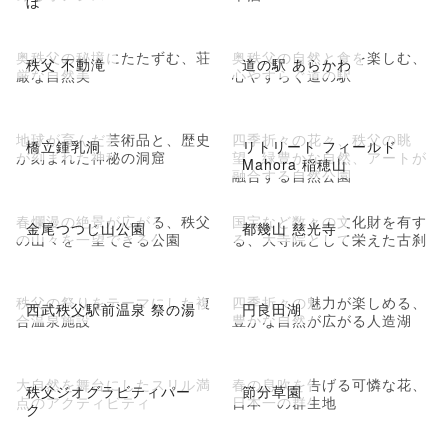
ぼ
奥秩父の秘境にたたずむ、荘
奥秩父の自然と食を楽しむ、
秩父 不動滝
道の駅 あらかわ
厳な自然美
心やすらぐ道の駅
地球が育んだ芸術品と、歴史
四季折々の花々、秩父の眺
橋立鍾乳洞
リトリート フィールド
が刻まれた神秘の洞窟
望、緑豊かな自然、アートが
Mahora 稲穂山
融合する自然公園
春爛漫の絶景が広がる、秩父
国宝など数々の文化財を有す
金尾つつじ山公園
都幾山 慈光寺
の山々を一望できる公園
る、大寺院として栄えた古刹
秩父の祭りをテーマにした複
四季折々の魅力が楽しめる、
西武秩父駅前温泉 祭の湯
円良田湖
合温泉施設
豊かな自然が広がる人造湖
大自然を舞台にしたスリル満
春の息吹を告げる可憐な花、
秩父ジオグラビティパー
節分草園
点のアクティビティ
日本一の群生地
ク