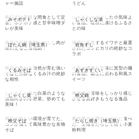
ャー施設
うどん
秩父では手軽な間食として定
シャキシャキとした小気味よ
みそポテト
しゃくしな漬
番。ホクホク感と甘辛味噌ダ
い食感。晩秋に漬けるふるさ
レが美味
との味
地元の伝統食材いのしし肉が
清流に生息するイワナと厳選
ぼたん鍋（埼玉県）
岩魚すし
味わえるご当地鍋！
されたコシヒカリの絶妙なコ
ラボ
秩父の豊かな自然が育む強い
小豆の濃厚な甘味に箕型の麺
くるみそば
あずきすくい
そばと芳醇なくるみ汁の絶妙
の食感。郷土に伝わる和風ス
な相性
イーツ
しゃもじに似た白菜のような
米本来の旨味をしっかり感じ
しゃくし菜
秩父錦
漬物向きの冬野菜。炒めても
させる酒好きもうなる逸品
美味！
秩父の厳しい環境が育てた、
農作業の合間やおやつに食べ
秩父そば
たらし焼き（埼玉県）
コシが強くて風味豊かな名物
た、生地をたらして焼く小麦
そば
粉料理