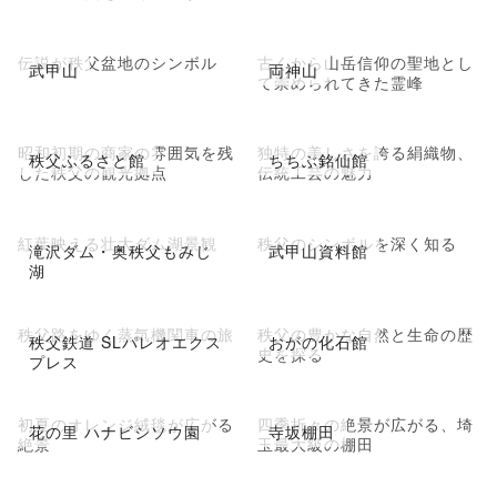
伝説が秩父盆地のシンボル
古くから山岳信仰の聖地とし
武甲山
両神山
て崇められてきた霊峰
昭和初期の商家の雰囲気を残
独特の美しさを誇る絹織物、
秩父ふるさと館
ちちぶ銘仙館
した秩父の観光拠点
伝統工芸の魅力
紅葉映える壮大ダム湖景観
秩父のシンボルを深く知る
滝沢ダム・奥秩父もみじ
武甲山資料館
湖
秩父路をゆく蒸気機関車の旅
秩父の豊かな自然と生命の歴
秩父鉄道 SLパレオエクス
おがの化石館
史を探る
プレス
初夏のオレンジ絨毯が広がる
四季折々の絶景が広がる、埼
花の里 ハナビシソウ園
寺坂棚田
絶景
玉最大級の棚田