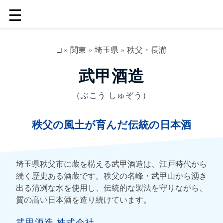
☰
□
»
関東
»
埼玉県
»
秩父・長瀞
武甲酒造
（ぶこう しゅぞう）
秩父の風土が育んだ伝統の日本酒
埼玉県秩父市に蔵を構える武甲酒造は、江戸時代から
続く歴史ある酒蔵です。秩父の名峰・武甲山から湧き
出る清冽な水を使用し、伝統的な製法を守りながら、
質の高い日本酒を造り続けています。
武甲酒造 株式会社