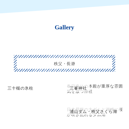
Gallery
秩父・長瀞
春日造りの本殿が重厚な雰囲
三十槌の氷柱
三峯神社
気を放つ神社
日本屈指の大ダムと湖畔に桜
浦山ダム・秩父さくら湖
が咲き乱れるダム湖