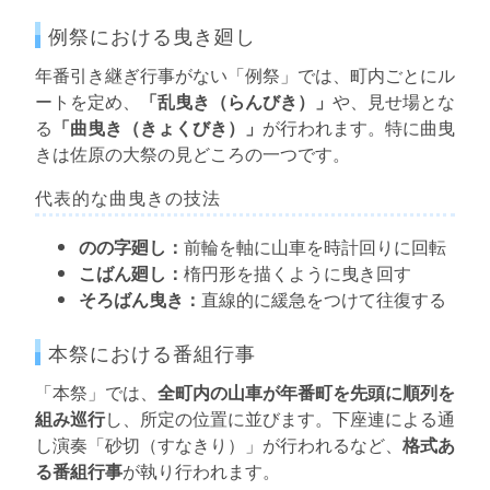
例祭における曳き廻し
年番引き継ぎ行事がない「例祭」では、町内ごとにル
ートを定め、
「乱曳き（らんびき）」
や、見せ場とな
る
「曲曳き（きょくびき）」
が行われます。特に曲曳
きは佐原の大祭の見どころの一つです。
代表的な曲曳きの技法
のの字廻し：
前輪を軸に山車を時計回りに回転
こばん廻し：
楕円形を描くように曳き回す
そろばん曳き：
直線的に緩急をつけて往復する
本祭における番組行事
「本祭」では、
全町内の山車が年番町を先頭に順列を
組み巡行
し、所定の位置に並びます。下座連による通
し演奏「砂切（すなきり）」が行われるなど、
格式あ
る番組行事
が執り行われます。