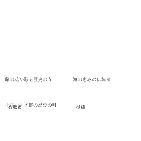
藤の花が彩る歴史の寺
海の恵みの伝統食
小江戸と水郷の歴史の町
香取市
樋橋