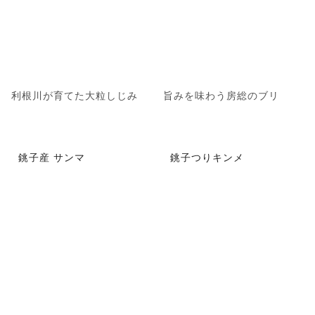
利根川が育てた大粒しじみ
旨みを味わう房総のブリ
銚子産 サンマ
銚子つりキンメ