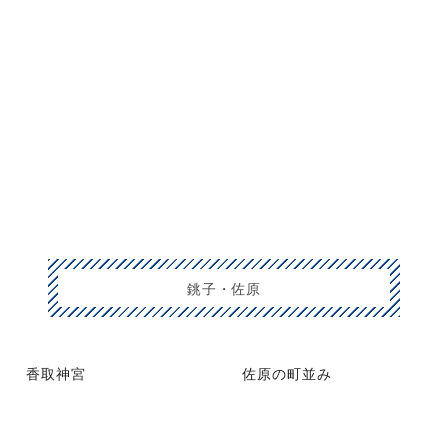
銚子・佐原
香取神宮
佐原の町並み