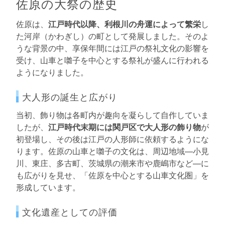
佐原の大祭の歴史
佐原は、
江戸時代以降、利根川の舟運によって繁栄
し
た河岸（かわぎし）の町として発展しました。そのよ
うな背景の中、享保年間には江戸の祭礼文化の影響を
受け、山車と囃子を中心とする祭礼が盛んに行われる
ようになりました。
大人形の誕生と広がり
当初、飾り物は各町内が趣向を凝らして自作していま
したが、
江戸時代末期には関戸区で大人形の飾り物
が
初登場し、その後は江戸の人形師に依頼するようにな
ります。佐原の山車と囃子の文化は、周辺地域—小見
川、東庄、多古町、茨城県の潮来市や鹿嶋市など—に
も広がりを見せ、「佐原を中心とする山車文化圏」を
形成しています。
文化遺産としての評価