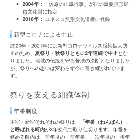
2004年：
「佐原の山車行事」が国の重要無形民
俗文化財に指定
2016年：
ユネスコ無形文化遺産に登録
新型コロナによる中止
2020年・2021年には新型コロナウイルス感染拡大防
止のため、
夏祭り・秋祭りともに2年連続で中止
とな
りました。地域の伝統を守る苦渋の決断となりました
が、祭りへの思いは変わらず今に引き継がれていま
す。
祭りを支える組織体制
年番制度
本宿・新宿それぞれの祭りは、
「年番（ねんばん）」
と呼ばれる町内
が3年交代で取り仕切ります。年番を
務める町内は、前年度の「前年番」、次年度の「後年