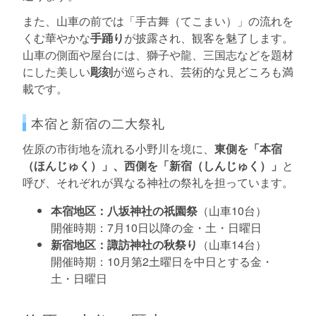
また、山車の前では「手古舞（てこまい）」の流れを
くむ華やかな
手踊り
が披露され、観客を魅了します。
山車の側面や屋台には、獅子や龍、三国志などを題材
にした美しい
彫刻
が巡らされ、芸術的な見どころも満
載です。
本宿と新宿の二大祭礼
佐原の市街地を流れる小野川を境に、
東側を「本宿
（ほんじゅく）」、西側を「新宿（しんじゅく）」
と
呼び、それぞれが異なる神社の祭礼を担っています。
本宿地区：八坂神社の祇園祭
（山車10台）
開催時期：7月10日以降の金・土・日曜日
新宿地区：諏訪神社の秋祭り
（山車14台）
開催時期：10月第2土曜日を中日とする金・
土・日曜日