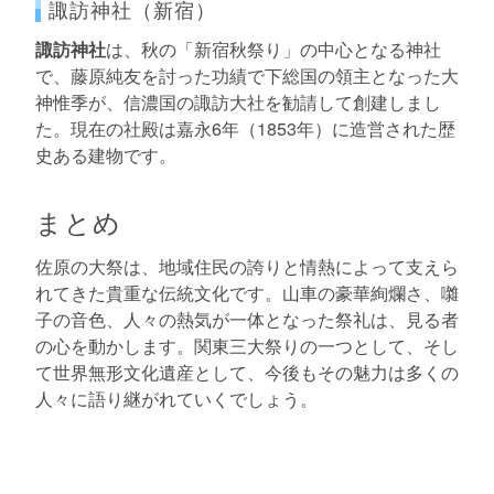
諏訪神社（新宿）
諏訪神社
は、秋の「新宿秋祭り」の中心となる神社
で、藤原純友を討った功績で下総国の領主となった大
神惟季が、信濃国の諏訪大社を勧請して創建しまし
た。現在の社殿は嘉永6年（1853年）に造営された歴
史ある建物です。
まとめ
佐原の大祭は、地域住民の誇りと情熱によって支えら
れてきた貴重な伝統文化です。山車の豪華絢爛さ、囃
子の音色、人々の熱気が一体となった祭礼は、見る者
の心を動かします。関東三大祭りの一つとして、そし
て世界無形文化遺産として、今後もその魅力は多くの
人々に語り継がれていくでしょう。