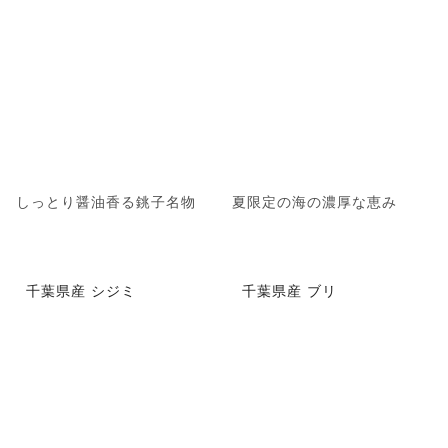
しっとり醤油香る銚子名物
夏限定の海の濃厚な恵み
千葉県産 シジミ
千葉県産 ブリ