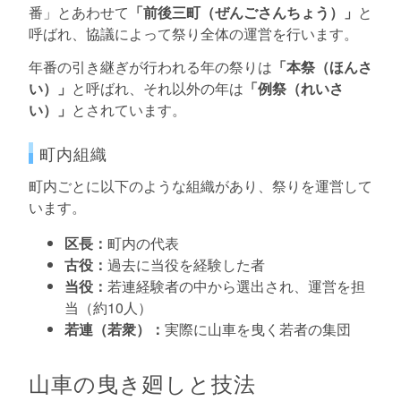
番」とあわせて
「前後三町（ぜんごさんちょう）」
と
呼ばれ、協議によって祭り全体の運営を行います。
年番の引き継ぎが行われる年の祭りは
「本祭（ほんさ
い）」
と呼ばれ、それ以外の年は
「例祭（れいさ
い）」
とされています。
町内組織
町内ごとに以下のような組織があり、祭りを運営して
います。
区長：
町内の代表
古役：
過去に当役を経験した者
当役：
若連経験者の中から選出され、運営を担
当（約10人）
若連（若衆）：
実際に山車を曳く若者の集団
山車の曳き廻しと技法