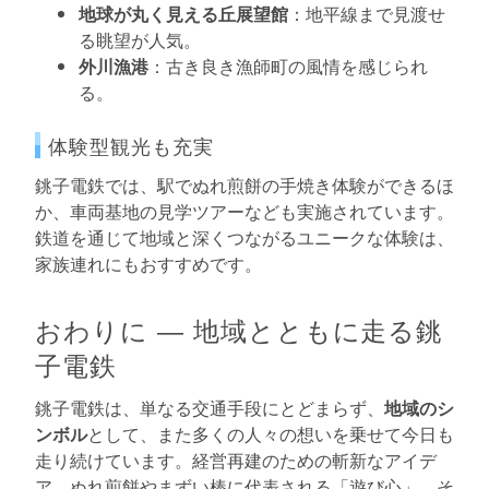
地球が丸く見える丘展望館
：地平線まで見渡せ
る眺望が人気。
外川漁港
：古き良き漁師町の風情を感じられ
る。
体験型観光も充実
銚子電鉄では、駅でぬれ煎餅の手焼き体験ができるほ
か、車両基地の見学ツアーなども実施されています。
鉄道を通じて地域と深くつながるユニークな体験は、
家族連れにもおすすめです。
おわりに ― 地域とともに走る銚
子電鉄
銚子電鉄は、単なる交通手段にとどまらず、
地域のシ
ンボル
として、また多くの人々の想いを乗せて今日も
走り続けています。経営再建のための斬新なアイデ
ア、ぬれ煎餅やまずい棒に代表される「遊び心」、そ