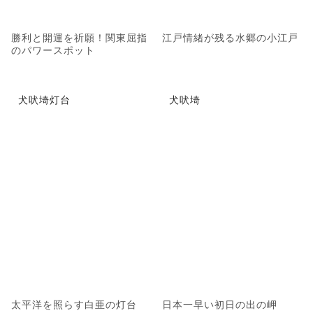
勝利と開運を祈願！関東屈指
江戸情緒が残る水郷の小江戸
のパワースポット
犬吠埼灯台
犬吠埼
太平洋を照らす白亜の灯台
日本一早い初日の出の岬