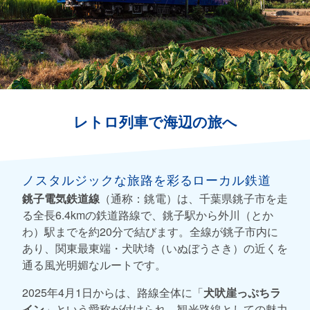
レトロ列車で海辺の旅へ
ノスタルジックな旅路を彩るローカル鉄道
銚子電気鉄道線
（通称：銚電）は、千葉県銚子市を走
る全長6.4kmの鉄道路線で、銚子駅から外川（とか
わ）駅までを約20分で結びます。全線が銚子市内に
あり、関東最東端・犬吠埼（いぬぼうさき）の近くを
通る風光明媚なルートです。
2025年4月1日からは、路線全体に「
犬吠崖っぷちラ
イン
」という愛称が付けられ、観光路線としての魅力