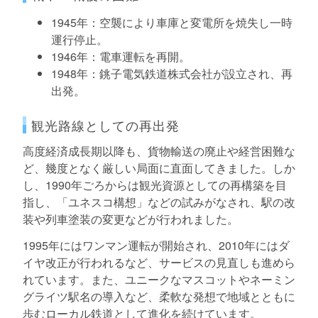
1945年：空襲により車庫と変電所を焼失し一時
運行停止。
1946年：電車運転を再開。
1948年：銚子電気鉄道株式会社が設立され、再
出発。
観光路線としての再出発
高度経済成長期以降も、貨物輸送の廃止や経営困難な
ど、幾度となく厳しい局面に直面してきました。しか
し、1990年ごろからは観光資源としての再構築を目
指し、「ユネスコ構想」などの試みがなされ、駅の改
装や列車塗装の変更などが行われました。
1995年にはワンマン運転が開始され、2010年にはダ
イヤ改正が行われるなど、サービスの見直しも進めら
れています。また、ユニークなマスコットやネーミン
グライツ駅名の導入など、柔軟な発想で地域とともに
歩むローカル鉄道として進化を続けています。