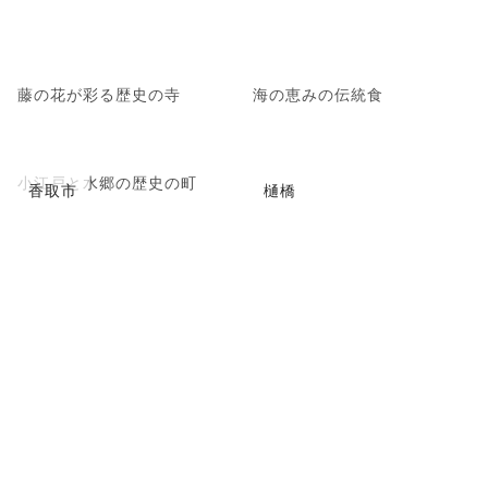
藤の花が彩る歴史の寺
海の恵みの伝統食
小江戸と水郷の歴史の町
香取市
樋橋