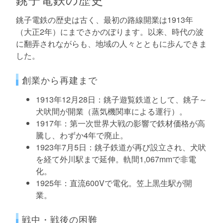
銚子電鉄の歴史は古く、最初の路線開業は1913年
（大正2年）にまでさかのぼります。以来、時代の波
に翻弄されながらも、地域の人々とともに歩んできま
した。
創業から再建まで
1913年12月28日：銚子遊覧鉄道として、銚子～
犬吠間が開業（蒸気機関車による運行）。
1917年：第一次世界大戦の影響で鉄材価格が高
騰し、わずか4年で廃止。
1923年7月5日：銚子鉄道が再び設立され、犬吠
を経て外川駅まで延伸。軌間1,067mmで非電
化。
1925年：直流600Vで電化。笠上黒生駅が開
業。
戦中・戦後の困難