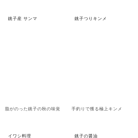
銚子産 サンマ
銚子つりキンメ
脂がのった銚子の秋の味覚
手釣りで獲る極上キンメ
イワシ料理
銚子の醤油