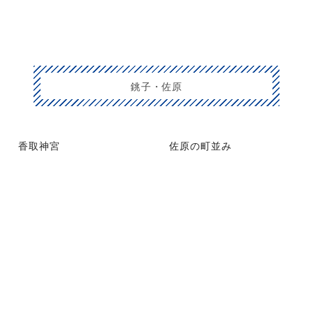
銚子・佐原
香取神宮
佐原の町並み