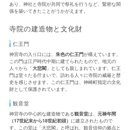
あり、神社と寺院が共同で祭礼を行うなど、緊密な関
係を築いてきたことがうかがえます。
寺院の建造物と文化財
仁王門
神宮寺の入り口には、
朱色の仁王門
が構えています。
この門は江戸時代中期に建てられたもので、地元の
人々から「
大悲閣
」としても親しまれています。仁王
門は堂々たる佇まいで、訪れる人々に寺院の威厳と歴
史を感じさせます。この仁王門は、神崎町指定の文化
財として保護されています。
観音堂
神宮寺の中心的な建造物である
観音堂
は、
元禄年間
（17世紀末から18世紀初頭）
に建立されたもので
す。この堂は「大悲閣」と呼ばれ、観音信仰の拠点と