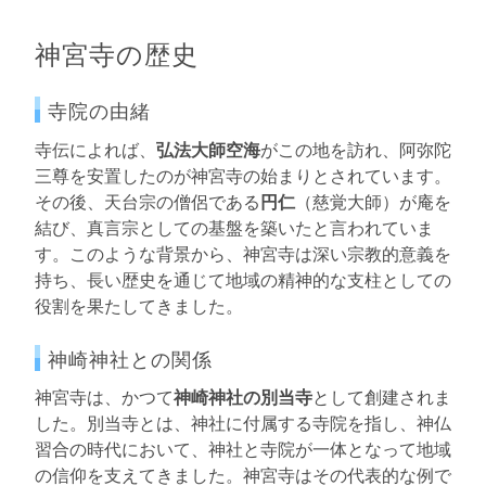
神宮寺の歴史
寺院の由緒
寺伝によれば、
弘法大師空海
がこの地を訪れ、阿弥陀
三尊を安置したのが神宮寺の始まりとされています。
その後、天台宗の僧侶である
円仁
（慈覚大師）が庵を
結び、真言宗としての基盤を築いたと言われていま
す。このような背景から、神宮寺は深い宗教的意義を
持ち、長い歴史を通じて地域の精神的な支柱としての
役割を果たしてきました。
神崎神社との関係
神宮寺は、かつて
神崎神社の別当寺
として創建されま
した。別当寺とは、神社に付属する寺院を指し、神仏
習合の時代において、神社と寺院が一体となって地域
の信仰を支えてきました。神宮寺はその代表的な例で