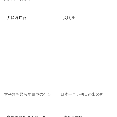
犬吠埼灯台
犬吠埼
太平洋を照らす白亜の灯台
日本一早い初日の出の岬