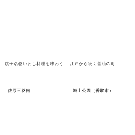
銚子名物いわし料理を味わう
江戸から続く醤油の町
佐原三菱館
城山公園（香取市）