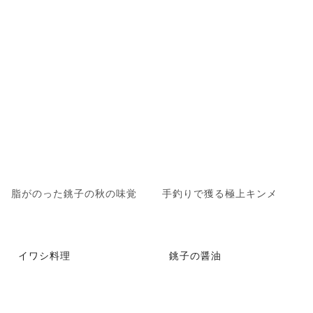
脂がのった銚子の秋の味覚
手釣りで獲る極上キンメ
イワシ料理
銚子の醤油