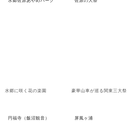
水郷佐原あやめパーク
佐原の大祭
水郷に咲く花の楽園
豪華山車が巡る関東三大祭
円福寺（飯沼観音）
屏風ヶ浦