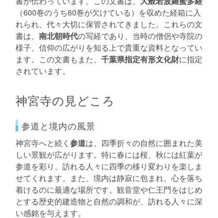
書が伝わっています。この文書は、
大般若波羅蜜多経
（600巻のうち60巻が欠けている）を収めた経箱に入
れられ、代々大切に保管されてきました。これらの文
書は、
南北朝時代
の写経であり、当時の僧侶や寺院の
様子、信仰の広がりを知る上で貴重な資料となってい
ます。この文書もまた、
千葉県指定有形文化財
に指定
されています。
神宮寺の見どころ
参道と境内の風景
神宮寺へと続く
参道
は、四季折々の自然に囲まれた美
しい景観が広がります。特に春には桜、秋には紅葉が
参道を彩り、訪れる人々に四季の移り変わりを楽しま
せてくれます。また、境内は静寂に包まれ、心を落ち
着けるのに最適な場所です。観音堂や仁王門をはじめ
とする歴史的建造物と自然の調和が、訪れる人々に深
い感銘を与えます。