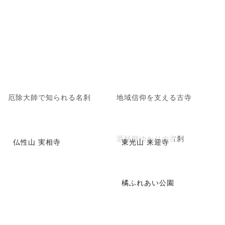
厄除大師で知られる名刹
地域信仰を支える古寺
源頼朝ゆかりの古刹
仏性山 実相寺
東光山 来迎寺
橘ふれあい公園