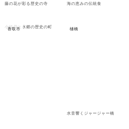
藤の花が彩る歴史の寺
海の恵みの伝統食
小江戸と水郷の歴史の町
香取市
樋橋
水音響くジャージャー橋