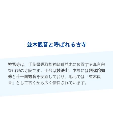
並木観音と呼ばれる古寺
神宮寺
は、千葉県香取郡神崎町並木に位置する真言宗
智山派の寺院です。山号は
妙法山
、本尊には
阿弥陀如
来
と
十一面観音
を安置しており、地元では「並木観
音」として古くから広く信仰されています。