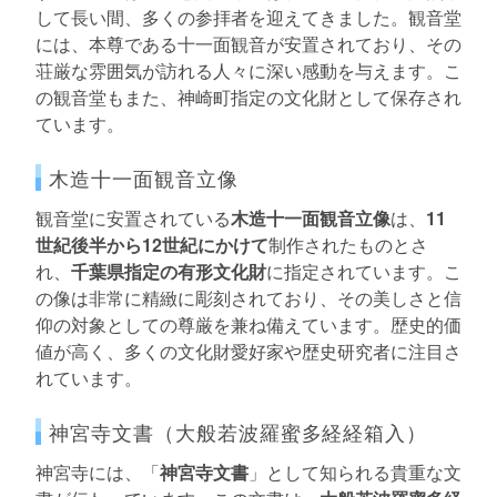
して長い間、多くの参拝者を迎えてきました。観音堂
には、本尊である十一面観音が安置されており、その
荘厳な雰囲気が訪れる人々に深い感動を与えます。こ
の観音堂もまた、神崎町指定の文化財として保存され
ています。
木造十一面観音立像
観音堂に安置されている
木造十一面観音立像
は、
11
世紀後半から12世紀にかけて
制作されたものとさ
れ、
千葉県指定の有形文化財
に指定されています。こ
の像は非常に精緻に彫刻されており、その美しさと信
仰の対象としての尊厳を兼ね備えています。歴史的価
値が高く、多くの文化財愛好家や歴史研究者に注目さ
れています。
神宮寺文書（大般若波羅蜜多経経箱入）
神宮寺には、「
神宮寺文書
」として知られる貴重な文