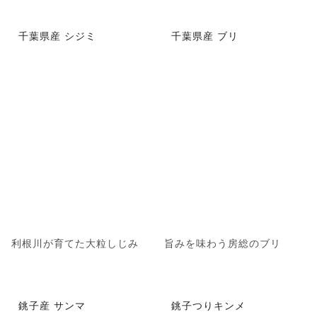
千葉県産 シジミ
千葉県産 ブリ
利根川が育てた大粒しじみ
旨みを味わう房総のブリ
銚子産 サンマ
銚子つりキンメ