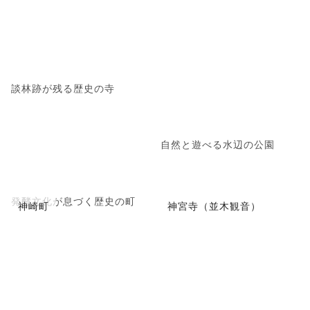
談林跡が残る歴史の寺
自然と遊べる水辺の公園
発酵文化が息づく歴史の町
神崎町
神宮寺（並木観音）