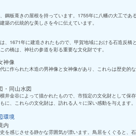
、鋼板葺きの屋根を持っています。1755年に八幡の大工であ
建築の伝統的な美しさを今に伝えています。
）
は、1671年に建造されたもので、甲賀地域における石造反橋
この橋は、神社の参道を彩る重要な文化財です。
女神像
代に作られた木造の男神像と女神像があり、これらは歴史的な
図・同山水図
横井金谷によって描かれたもので、市指定の文化財として保存
もに、これらの文化財は、訪れる人々に深い感動を与えます。
辺環境
境内
史を感じさせる静かな雰囲気が漂います。鳥居をくぐると、石