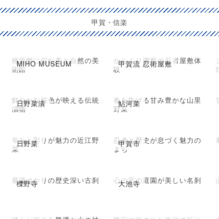
甲賀・信楽
桃源郷に佇む美と自然の美
からくり満載の忍者屋敷体
MIHO MUSEUM
甲賀流 忍術屋敷
術館
験
鮮やかな桜色が映える伝統
春を告げる甘み豊かな山里
日野菜漬
鮎河菜
漬物
野菜
辛みと彩りが魅力の近江野
忍者と歴史が息づく魅力の
日野菜
甲賀市
菜
まち
最澄ゆかりの歴史深い古刹
心の字の庭園が美しい名刹
櫟野寺
大池寺