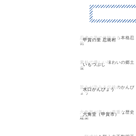
忍者の里で体験する本格忍
甲賀の里 忍術村
術
素朴で優しい味わいの郷土
いもつぶし
食
旨みが染みる伝統のかんぴ
水口かんぴょう
ょう
六角形が美しい貴重な歴史
六角堂（甲賀市）
建築