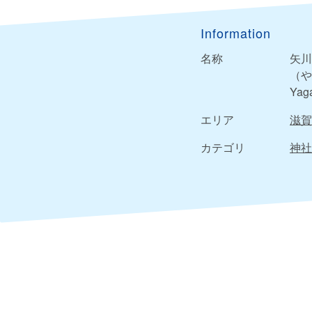
Information
名称
矢川
（や
Yag
エリア
滋賀
カテゴリ
神社