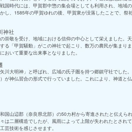
戦国時代には、甲賀郡中惣の集会場としても利用され、地域の
かし、1585年の甲賀ゆれの後、甲賀衆が没落したことで、祭
川神社
の崇敬を受け、地域における信仰の中心として栄えました。天保1
する「甲賀騒動」がこの神社で起こり、数万の農民が集まりま
において重要な出来事となりました。
遷
矢川大明神」と呼ばれ、広域の氏子圏を持つ郷鎮守社でした。
）が神仏習合の形式で行っていました。これにより、神道と仏
和国山辺郡（奈良県北部）の50カ村から寄進されたと伝えられて
々は二層構造でしたが、風雨によって上階が失われたとされて
工芸技術を感じさせます。