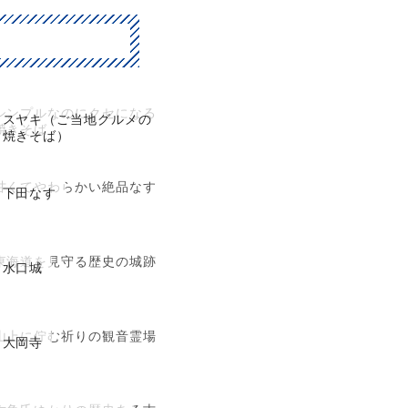
シンプルなのにクセになる
スヤキ（ご当地グルメの
焼きそば
焼きそば）
甘くてやわらかい絶品なす
下田なす
東海道を見守る歴史の城跡
水口城
山上に佇む祈りの観音霊場
大岡寺