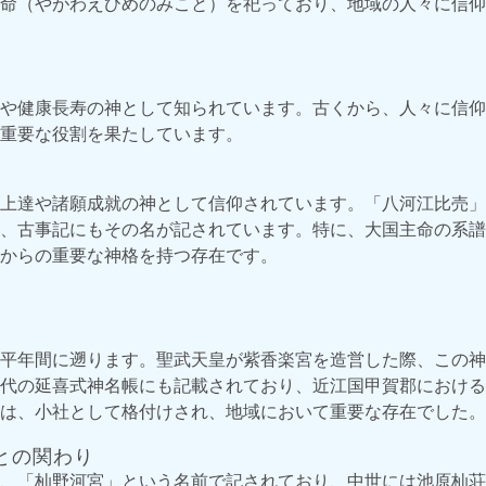
命（やがわえひめのみこと）を祀っており、地域の人々に信仰
や健康長寿の神として知られています。古くから、人々に信仰
重要な役割を果たしています。
上達や諸願成就の神として信仰されています。「八河江比売」
、古事記にもその名が記されています。特に、大国主命の系譜
からの重要な神格を持つ存在です。
平年間に遡ります。聖武天皇が紫香楽宮を造営した際、この神
代の延喜式神名帳にも記載されており、近江国甲賀郡における
は、小社として格付けされ、地域において重要な存在でした。
との関わり
、「杣野河宮」という名前で記されており、中世には池原杣荘