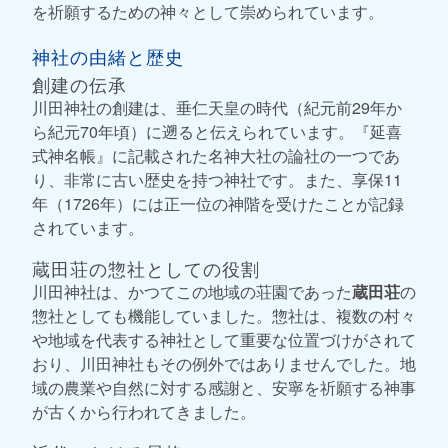
を祈願するための神々として崇められています。
神社の由緒と歴史
創建の伝承
川田神社の創建は、垂仁天皇の時代（紀元前29年か
ら紀元70年頃）に遡ると伝えられています。『延喜
式神名帳』に記載された名神大社の論社の一つであ
り、非常に古い歴史を持つ神社です。また、享保11
年（1726年）には正一位の神階を受けたことが記録
されています。
蔵田荘の惣社としての役割
川田神社は、かつてこの地域の荘園であった
蔵田荘
の
惣社としても機能していました。惣社は、複数の村々
や地域を代表する神社として重要な位置づけがされて
おり、川田神社もその例外ではありませんでした。地
域の農業や自然に対する感謝と、安寧を祈願する神事
が古くから行われてきました。