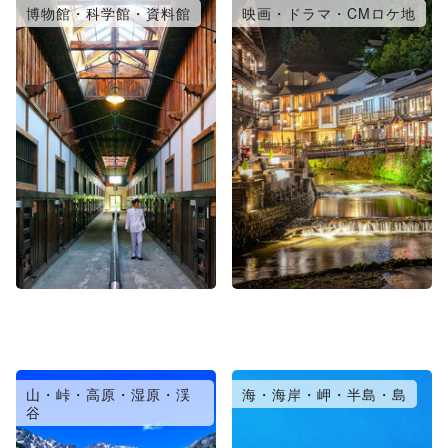
博物館・科学館・資料館
映画・ドラマ・CMロケ地
山・峠・高原・湿原・渓
海・海岸・岬・半島・島
谷