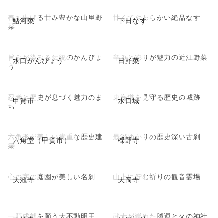
春を告げる甘み豊かな山里野
甘くてやわらかい絶品なす
鮎河菜
下田なす
菜
旨みが染みる伝統のかんぴょ
辛みと彩りが魅力の近江野菜
水口かんぴょう
日野菜
う
忍者と歴史が息づく魅力のま
東海道を見守る歴史の城跡
甲賀市
水口城
ち
六角形が美しい貴重な歴史建
最澄ゆかりの歴史深い古刹
六角堂（甲賀市）
櫟野寺
築
心の字の庭園が美しい名刹
山上に佇む祈りの観音霊場
大池寺
大岡寺
一願成就を願う大不動明王
武士が崇めた勝運と火の神社