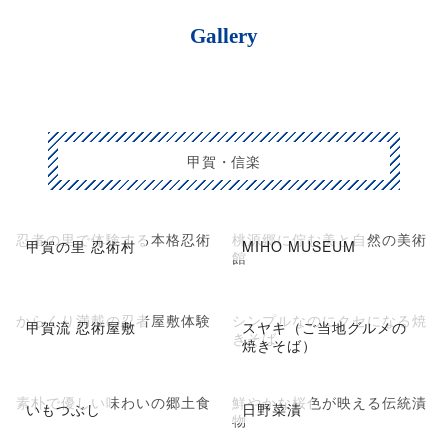
Gallery
甲賀・信楽
忍者の里で体験する本格忍術
桃源郷に佇む美と自然の美術
甲賀の里 忍術村
MIHO MUSEUM
館
からくり満載の忍者屋敷体験
シンプルなのにクセになる焼
甲賀流 忍術屋敷
スヤキ（ご当地グルメの
きそば
焼きそば）
素朴で優しい味わいの郷土食
鮮やかな桜色が映える伝統漬
いもつぶし
日野菜漬
物