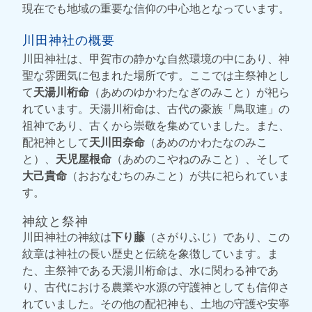
現在でも地域の重要な信仰の中心地となっています。
川田神社の概要
川田神社は、甲賀市の静かな自然環境の中にあり、神
聖な雰囲気に包まれた場所です。ここでは主祭神とし
て
天湯川桁命
（あめのゆかわたなぎのみこと）が祀ら
れています。天湯川桁命は、古代の豪族「鳥取連」の
祖神であり、古くから崇敬を集めていました。また、
配祀神として
天川田奈命
（あめのかわたなのみこ
と）、
天児屋根命
（あめのこやねのみこと）、そして
大己貴命
（おおなむちのみこと）が共に祀られていま
す。
神紋と祭神
川田神社の神紋は
下り藤
（さがりふじ）であり、この
紋章は神社の長い歴史と伝統を象徴しています。ま
た、主祭神である天湯川桁命は、水に関わる神であ
り、古代における農業や水源の守護神としても信仰さ
れていました。その他の配祀神も、土地の守護や安寧