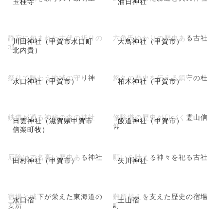
玉桂寺
油日神社
静寂に包まれた古代の祈りの
六角氏ゆかりの歴史ある古社
川田神社（甲賀市水口町
大鳥神社（甲賀市）
地
北内貴）
祭りで賑わう地域の守り神
悠久の歴史を伝える鎮守の杜
水口神社（甲賀市）
柏木神社（甲賀市）
鉄道が通る神秘の森の神社
修験道の歴史が息づく霊山信
日雲神社（滋賀県甲賀市
飯道神社（甲賀市）
仰
信楽町牧）
厄除けで名高い歴史ある神社
願いを叶える神々を祀る古社
田村神社（甲賀市）
矢川神社
宿場と城下が栄えた東海道の
難所越えを支えた歴史の宿場
水口宿
土山宿
要所
町