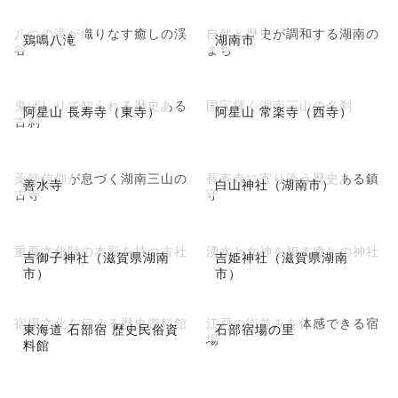
八つの滝が織りなす癒しの渓
自然と歴史が調和する湖南の
鶏鳴八滝
湖南市
谷
まち
鬼ばしりで知られる歴史ある
国宝輝く湖南三山の名刹
阿星山 長寿寺（東寺）
阿星山 常楽寺（西寺）
古刹
薬師信仰が息づく湖南三山の
長寿寺に寄り添う歴史ある鎮
善水寺
白山神社（湖南市）
古寺
守
重要文化財の本殿を持つ古社
湧水と女神を祀る癒しの神社
吉御子神社（滋賀県湖南
吉姫神社（滋賀県湖南
市）
市）
宿場文化を伝える歴史資料館
江戸の街並みを体感できる宿
東海道 石部宿 歴史民俗資
石部宿場の里
場
料館