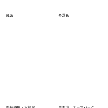
紅葉
冬景色
動植物園・水族館
遊園地・テーマパーク