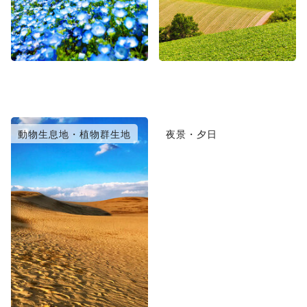
動物生息地・植物群生地
夜景・夕日