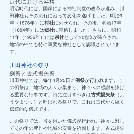
近代における昇格
明治時代には、国家による神社制度の改革が進み、川
田神社もその流れに沿って変化を遂げました。明治9
年（1876年）に
村社
に列せられ、その後、明治17年
（1884年）には
郷社
に昇格しました。さらに、昭和
11年（1936年）には
県社
としての地位が確立され、
地域の中でも特に重要な神社として認識されていま
す。
川田神社の祭り
例祭と古式揚矢祭
川田神社では、毎年4月25日に
例祭
が行われます。こ
の例祭は、地域の人々が集まり、神々への感謝を捧げ
る重要な行事です。特に注目すべきは
古式揚矢祭
（よ
うやまつり）と呼ばれる祭りで、これは古代から続く
伝統的な儀式です。
この祭りでは、弓を用いた儀式が行われ、神々に対し
てその年の豊作や地域の安泰を祈願します。古式揚矢