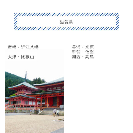
滋賀県
彦根・近江八幡
長浜・米原
草津市・守山
甲賀・信楽
大津・比叡山
湖西・高島