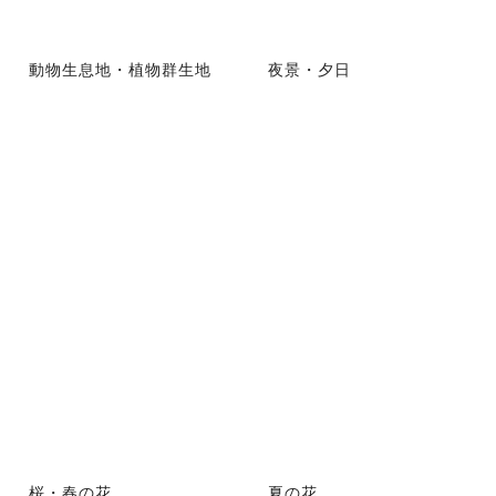
動物生息地・植物群生地
夜景・夕日
桜・春の花
夏の花