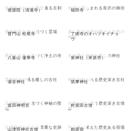
京極氏ゆかりの歴史薫る古刹
地域に親しまれる長沢の御坊
徳源院（清瀧寺）
福田寺
飛来観音伝説が息づく霊場
葉に実る珍樹が魅せる自然の
普門山 松尾寺
了徳寺のオハツキイチョ
神秘
ウ
歴史と文化が息づく浄土の寺
名水湧く神秘と癒しの神社
八葉山 蓮華寺
泉神社（米原市）
霊泉伝説が残る癒しの古社
奇祭で知られる歴史深き古社
湯谷神社
筑摩神社
元伊勢伝承が息づく神秘の聖
古代ロマン漂う歴史深き古墳
坂田神明宮
村居田古墳
地
群
古墳時代を伝える貴重な史跡
中山道に栄えた歴史ある宿場
山津照神社古墳
柏原宿