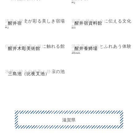
町
清流と歴史が彩る美しき宿場
宿場の歴史を今に伝える文化
醒井宿
醒井宿資料館
町
館
伝統木彫の美と技に触れる館
清流育ちの魚とふれあう体験
醒井木彫美術館
醒井養鱒場
施設
水鏡に映る自然美と静寂の池
三島池（比夜叉池）
滋賀県