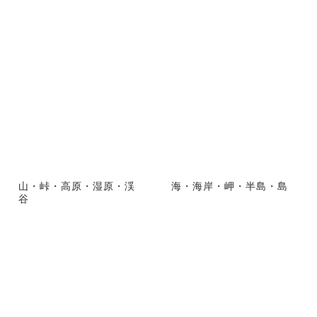
山・峠・高原・湿原・渓
海・海岸・岬・半島・島
谷