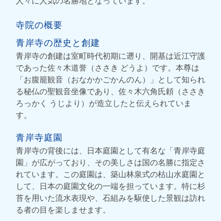
人々に人気の名勝地となっています。
寺院の概要
青岸寺の歴史と創建
青岸寺の創建は室町時代初期に遡り、開基は近江守護
であった佐々木道誉（ささき どうよ）です。本尊は
「お腹籠観音（おなかかごかんのん）」として知られ
る秘仏の聖観音坐像であり、佐々木六角氏頼（ささき
ろっかく うじより）が造立したと伝えられていま
す。
青岸寺庭園
青岸寺の背後には、日本庭園として有名な「青岸寺庭
園」が広がっており、その美しさは国の名勝に指定さ
れています。この庭園は、築山林泉式の枯山水庭園と
して、日本の庭園文化の一端を担っています。特に杉
苔を用いた流水表現や、石組みを駆使した景観は訪れ
る者の目を楽しませます。