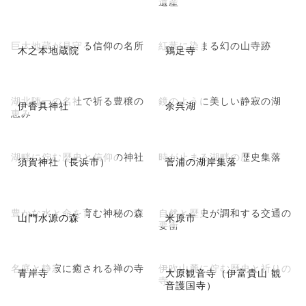
遺産
巨大地蔵が見守る信仰の名所
紅葉に染まる幻の山寺跡
木之本地蔵院
鶏足寺
湖北随一の名社で祈る豊穣の
鏡のように美しい静寂の湖
伊香具神社
余呉湖
恵み
湖畔に佇む歴史と信仰の神社
時が止まる湖畔の歴史集落
須賀神社（長浜市）
菅浦の湖岸集落
豊かな水と命を育む神秘の森
自然と歴史が調和する交通の
山門水源の森
米原市
要衝
名庭と静寂に癒される禅の寺
伊吹山麓に佇む歴史と祈りの
青岸寺
大原観音寺（伊富貴山 観
寺
音護国寺）