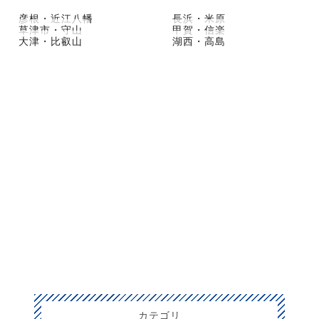
彦根・近江八幡
長浜・米原
草津市・守山
甲賀・信楽
大津・比叡山
湖西・高島
カテゴリ