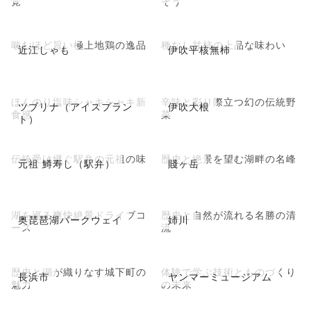
覚
そう
噛むほど旨い極上地鶏の逸品
種なし甘柿の上品な味わい
近江しゃも
伊吹平核無柿
ほんのり塩味シャキシャキ新
辛味と彩り際立つ幻の伝統野
ツブリナ（アイスプラン
伊吹大根
食感
菜
ト）
伝統受け継ぐ駅弁の元祖の味
歴史と絶景を望む湖畔の名峰
元祖 鱒寿し（駅弁）
賤ヶ岳
湖を巡る爽快絶景ドライブコ
歴史と自然が流れる名勝の清
奥琵琶湖パークウェイ
姉川
ース
流
歴史と湖が織りなす城下町の
体験で学ぶ技術とものづくり
長浜市
ヤンマーミュージアム
魅力
の未来