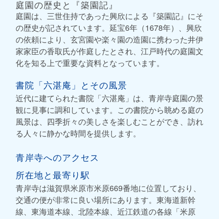
庭園の歴史と『築園記』
庭園は、三世住持であった興欣による『築園記』にそ
の歴史が記されています。延宝6年（1678年）、興欣
の依頼により、玄宮園や楽々園の造園に携わった井伊
家家臣の香取氏が作庭したとされ、江戸時代の庭園文
化を知る上で重要な資料となっています。
書院「六湛庵」とその風景
近代に建てられた書院「六湛庵」は、青岸寺庭園の景
観に見事に調和しています。この書院から眺める庭の
風景は、四季折々の美しさを楽しむことができ、訪れ
る人々に静かな時間を提供します。
青岸寺へのアクセス
所在地と最寄り駅
青岸寺は滋賀県米原市米原669番地に位置しており、
交通の便が非常に良い場所にあります。東海道新幹
線、東海道本線、北陸本線、近江鉄道の各線「米原