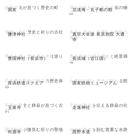
鉄砲文化が息づく歴史の町
湖上文化を伝える丸子船の物
国友
北淡海・丸子船の館
語
湖畔に佇む歴史と祈りの古社
長浜に息づく壮麗なる御坊の
鹽津神社
真宗大谷派 長浜別院 大通
風格
寺
秀吉を偲ぶ歴史薫る名社巡り
秀吉築城の城で歴史と絶景満
豊国神社（長浜市）
長浜城（近江国）
喫
日本最古駅舎で鉄道の歴史体
火縄銃の技と歴史に触れる館
長浜鉄道スクエア
国友鉄砲ミュージアム
感
平安の歴史と静寂が息づく古
千年の歴史を伝える静寂の社
玉泉寺
走落神社
刹
国宝観音が微笑む祈りの聖地
治水の歴史を刻む貴重な水路
向源寺
西野水道