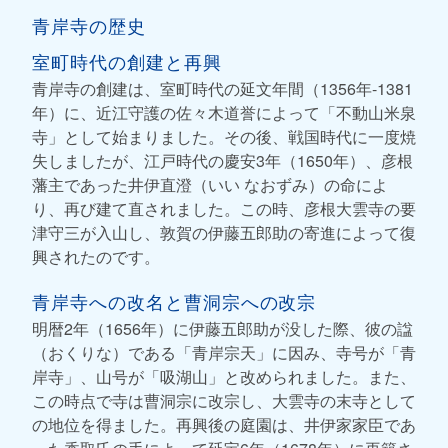
青岸寺の歴史
室町時代の創建と再興
青岸寺の創建は、室町時代の延文年間（1356年-1381
年）に、近江守護の佐々木道誉によって「不動山米泉
寺」として始まりました。その後、戦国時代に一度焼
失しましたが、江戸時代の慶安3年（1650年）、彦根
藩主であった井伊直澄（いい なおずみ）の命によ
り、再び建て直されました。この時、彦根大雲寺の要
津守三が入山し、敦賀の伊藤五郎助の寄進によって復
興されたのです。
青岸寺への改名と曹洞宗への改宗
明暦2年（1656年）に伊藤五郎助が没した際、彼の諡
（おくりな）である「青岸宗天」に因み、寺号が「青
岸寺」、山号が「吸湖山」と改められました。また、
この時点で寺は曹洞宗に改宗し、大雲寺の末寺として
の地位を得ました。再興後の庭園は、井伊家家臣であ