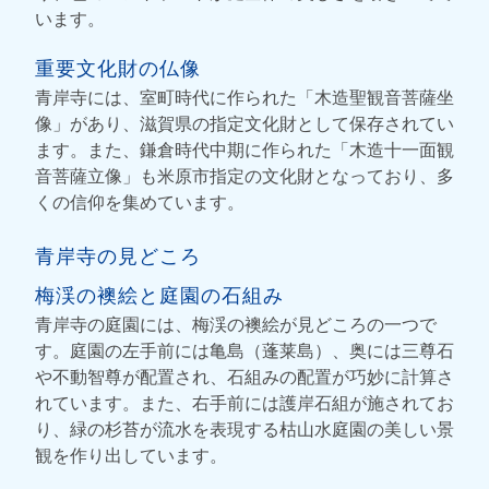
います。
重要文化財の仏像
青岸寺には、室町時代に作られた「木造聖観音菩薩坐
像」があり、滋賀県の指定文化財として保存されてい
ます。また、鎌倉時代中期に作られた「木造十一面観
音菩薩立像」も米原市指定の文化財となっており、多
くの信仰を集めています。
青岸寺の見どころ
梅渓の襖絵と庭園の石組み
青岸寺の庭園には、梅渓の襖絵が見どころの一つで
す。庭園の左手前には亀島（蓬莱島）、奥には三尊石
や不動智尊が配置され、石組みの配置が巧妙に計算さ
れています。また、右手前には護岸石組が施されてお
り、緑の杉苔が流水を表現する枯山水庭園の美しい景
観を作り出しています。