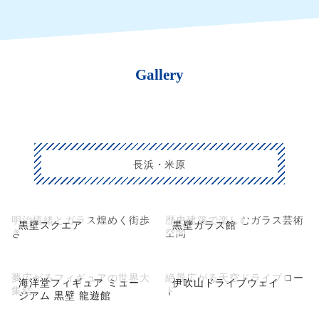
Gallery
長浜・米原
明治情緒とガラス煌めく街歩
歴史建築で楽しむガラス芸術
黒壁スクエア
黒壁ガラス館
き
空間
夢広がるフィギュアの世界大
絶景広がる天空ドライブロー
海洋堂フィギュア ミュー
伊吹山ドライブウェイ
集結
ド
ジアム 黒壁 龍遊館