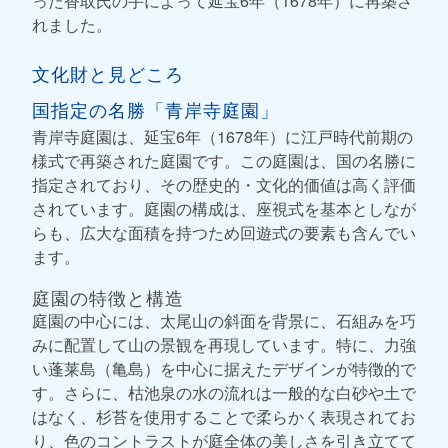
った香取氏の手によって延宝6年（1678年）に再築さ
れました。
文化財と見どころ
国指定の名勝「青岸寺庭園」
青岸寺庭園は、延宝6年（1678年）に江戸時代前期の
様式で再築された庭園です。この庭園は、国の名勝に
指定されており、その歴史的・文化的価値は高く評価
されています。庭園の構成は、座視式を基本としなが
らも、広大な面積を持つため回遊式の要素も含んでい
ます。
庭園の特徴と構造
庭園の中心には、太尾山の斜面を背景に、石組みを巧
みに配置して山の景観を再現しています。特に、力強
い蓬莱島（亀島）を中心に据えたデザインが特徴的で
す。さらに、枯池泉の水の流れは一般的な白砂や土で
はなく、杉苔を使用することで柔らかく表現されてお
り、色のコントラストが庭全体の美しさを引き立てて