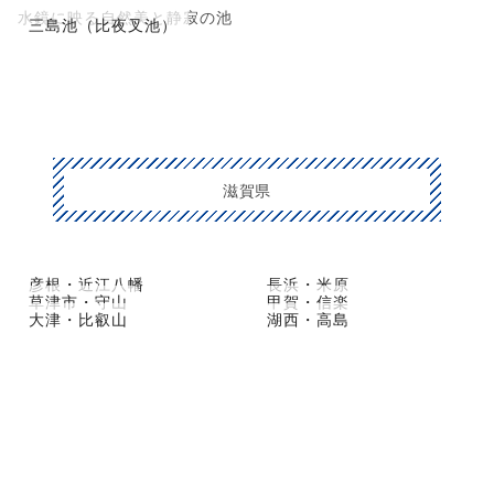
水鏡に映る自然美と静寂の池
三島池（比夜叉池）
滋賀県
彦根・近江八幡
長浜・米原
草津市・守山
甲賀・信楽
大津・比叡山
湖西・高島