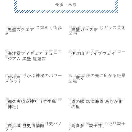
長浜・米原
明治情緒とガラス煌めく街歩
歴史建築で楽しむガラス芸術
黒壁スクエア
黒壁ガラス館
き
空間
夢広がるフィギュアの世界大
絶景広がる天空ドライブロー
海洋堂フィギュア ミュー
伊吹山ドライブウェイ
集結
ド
ジアム 黒壁 龍遊館
琵琶湖に浮かぶ神秘のパワー
祈りの階段の先に広がる絶景
竹生島
宝厳寺
スポット
聖地
湖上に佇む神秘の神域と信仰
湖魚と郷土の味覚が揃う憩い
都久夫須麻神社（竹生島
道の駅 塩津海道 あぢかま
の島
の駅
神社）
の里
天守から望む湖畔の歴史パノ
とろける卵が魅力の絶品親子
長浜城 歴史博物館
鳥喜多「親子丼」
ラマ
丼