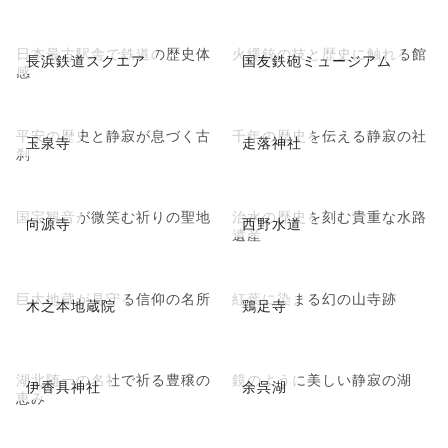
日本最古駅舎で鉄道の歴史体
火縄銃の技と歴史に触れる館
長浜鉄道スクエア
国友鉄砲ミュージアム
感
平安の歴史と静寂が息づく古
千年の歴史を伝える静寂の社
玉泉寺
走落神社
刹
国宝観音が微笑む祈りの聖地
治水の歴史を刻む貴重な水路
向源寺
西野水道
遺産
巨大地蔵が見守る信仰の名所
紅葉に染まる幻の山寺跡
木之本地蔵院
鶏足寺
湖北随一の名社で祈る豊穣の
鏡のように美しい静寂の湖
伊香具神社
余呉湖
恵み