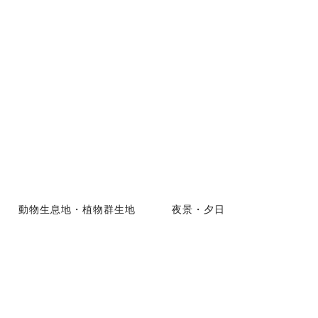
動物生息地・植物群生地
夜景・夕日