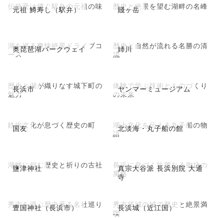
伝統受け継ぐ駅弁の元祖の味
歴史と絶景を望む湖畔の名峰
元祖 鱒寿し（駅弁）
賤ヶ岳
湖を巡る爽快絶景ドライブコ
歴史と自然が流れる名勝の清
奥琵琶湖パークウェイ
姉川
ース
流
歴史と湖が織りなす城下町の
体験で学ぶ技術とものづくり
長浜市
ヤンマーミュージアム
魅力
の未来
鉄砲文化が息づく歴史の町
湖上文化を伝える丸子船の物
国友
北淡海・丸子船の館
語
湖畔に佇む歴史と祈りの古社
長浜に息づく壮麗なる御坊の
鹽津神社
真宗大谷派 長浜別院 大通
風格
寺
秀吉を偲ぶ歴史薫る名社巡り
秀吉築城の城で歴史と絶景満
豊国神社（長浜市）
長浜城（近江国）
喫