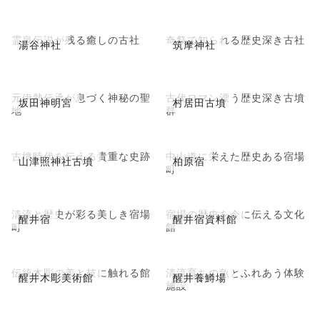
霊泉伝説が残る癒しの古社
奇祭で知られる歴史深き古社
湯谷神社
筑摩神社
元伊勢伝承が息づく神秘の聖
古代ロマン漂う歴史深き古墳
坂田神明宮
村居田古墳
地
群
古墳時代を伝える貴重な史跡
中山道に栄えた歴史ある宿場
山津照神社古墳
柏原宿
町
清流と歴史が彩る美しき宿場
宿場の歴史を今に伝える文化
醒井宿
醒井宿資料館
町
館
伝統木彫の美と技に触れる館
清流育ちの魚とふれあう体験
醒井木彫美術館
醒井養鱒場
施設