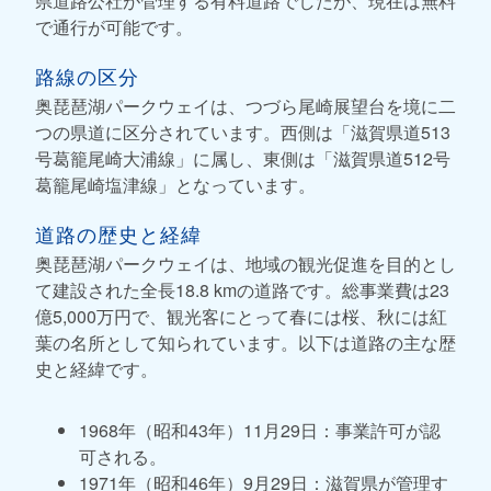
県道路公社が管理する有料道路でしたが、現在は無料
で通行が可能です。
路線の区分
奥琵琶湖パークウェイは、つづら尾崎展望台を境に二
つの県道に区分されています。西側は「滋賀県道513
号葛籠尾崎大浦線」に属し、東側は「滋賀県道512号
葛籠尾崎塩津線」となっています。
道路の歴史と経緯
奥琵琶湖パークウェイは、地域の観光促進を目的とし
て建設された全長18.8 kmの道路です。総事業費は23
億5,000万円で、観光客にとって春には桜、秋には紅
葉の名所として知られています。以下は道路の主な歴
史と経緯です。
1968年（昭和43年）11月29日：事業許可が認
可される。
1971年（昭和46年）9月29日：滋賀県が管理す