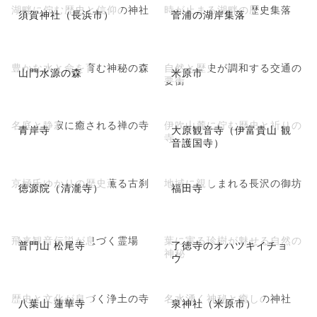
湖畔に佇む歴史と信仰の神社
時が止まる湖畔の歴史集落
須賀神社（長浜市）
菅浦の湖岸集落
豊かな水と命を育む神秘の森
自然と歴史が調和する交通の
山門水源の森
米原市
要衝
名庭と静寂に癒される禅の寺
伊吹山麓に佇む歴史と祈りの
青岸寺
大原観音寺（伊富貴山 観
寺
音護国寺）
京極氏ゆかりの歴史薫る古刹
地域に親しまれる長沢の御坊
徳源院（清瀧寺）
福田寺
飛来観音伝説が息づく霊場
葉に実る珍樹が魅せる自然の
普門山 松尾寺
了徳寺のオハツキイチョ
神秘
ウ
歴史と文化が息づく浄土の寺
名水湧く神秘と癒しの神社
八葉山 蓮華寺
泉神社（米原市）