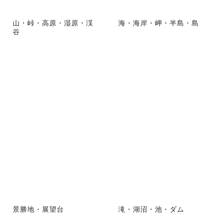
山・峠・高原・湿原・渓
海・海岸・岬・半島・島
谷
景勝地・展望台
滝・湖沼・池・ダム