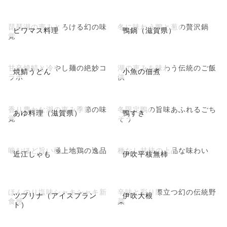
琵琶湖の恵みとろける幻の味
冬に味わう鴨と葱の贅沢鍋
ビワマス料理
鴨鍋（滋賀県）
覚
甘辛焼鯖と冷やし麺の絶妙コ
湖の恵みを味わう伝統のご飯
焼鯖うどん
小魚の佃煮
ラボ
供
香り豊かな湖の恵み季節の味
冬限定鴨の旨味あふれるごち
あゆ料理（滋賀県）
鴨すき
覚
そう
噛むほど旨い極上地鶏の逸品
種なし甘柿の上品な味わい
近江しゃも
伊吹平核無柿
ほんのり塩味シャキシャキ新
辛味と彩り際立つ幻の伝統野
ツブリナ（アイスプラン
伊吹大根
食感
菜
ト）