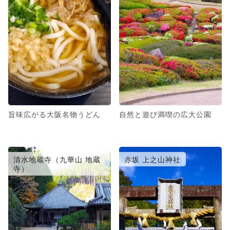
旨味広がる大阪名物うどん
自然と遊び満喫の広大公園
清水地蔵寺（九華山 地蔵
赤坂 上之山神社
寺）