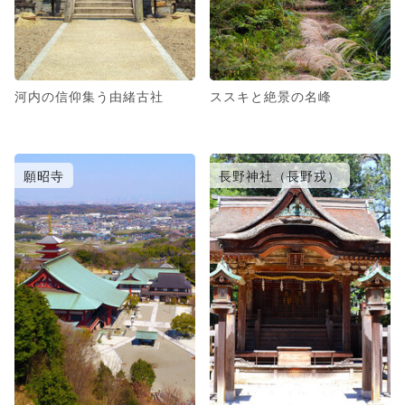
河内の信仰集う由緒古社
ススキと絶景の名峰
願昭寺
長野神社（長野戎）