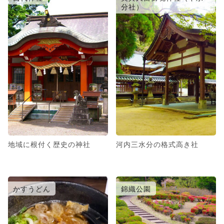
分社）
地域に根付く歴史の神社
河内三水分の格式高き社
かすうどん
錦織公園