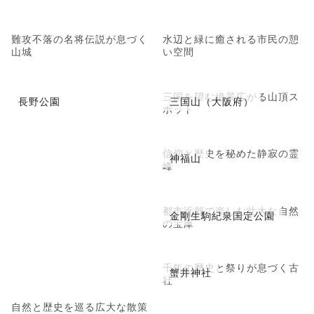
難攻不落の名将伝説が息づく
水辺と緑に癒される市民の憩
山城
い空間
三国を望む絶景広がる山頂ス
長野公園
三国山（大阪府）
ポット
信仰と歴史を秘めた静寂の霊
神福山
峰
都市近郊で楽しむ壮大な自然
金剛生駒紀泉国定公園
の宝庫
千年の歴史と祭りが息づく古
蟹井神社
社
自然と歴史を巡る広大な散策