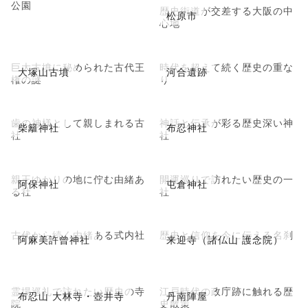
公園
歴史街道が交差する大阪の中
松原市
心地
巨大古墳に秘められた古代王
時代を超えて続く歴史の重な
大塚山古墳
河合遺跡
権の謎
り
歯の神様として親しまれる古
神話と伝承が彩る歴史深い神
柴籬神社
布忍神社
社
社
親王ゆかりの地に佇む由緒あ
開運巡りで訪れたい歴史の一
阿保神社
屯倉神社
る社
社
古代から続く由緒ある式内社
歴史と信仰を今に伝える名刹
阿麻美許曾神社
来迎寺（諸仏山 護念院）
霊場巡礼で訪れたい歴史の寺
江戸時代の政庁跡に触れる歴
布忍山 大林寺・壺井寺
丹南陣屋
院
史散策