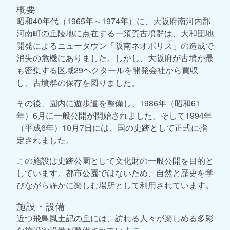
概要
昭和40年代（1965年～1974年）に、大阪府南河内郡
河南町の丘陵地に点在する一須賀古墳群は、大和団地
開発によるニュータウン「阪南ネオポリス」の造成で
消失の危機にありました。しかし、大阪府が古墳が最
も密集する区域29ヘクタールを開発会社から買収
し、古墳群の保存を図りました。
その後、園内に遊歩道を整備し、1986年（昭和61
年）6月に一般公開が開始されました。そして1994年
（平成6年）10月7日には、国の史跡として正式に指
定されました。
この施設は史跡公園として文化財の一般公開を目的と
しています。都市公園ではないため、自然と歴史を学
びながら静かに楽しむ場所として利用されています。
施設・設備
近つ飛鳥風土記の丘には、訪れる人々が楽しめる多彩