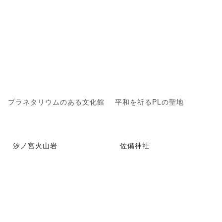
プラネタリウムのある文化館
平和を祈るPLの聖地
汐ノ宮火山岩
佐備神社