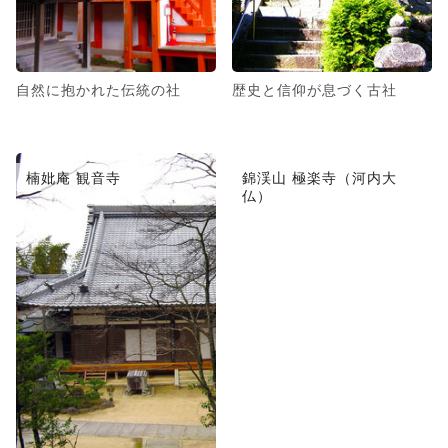
自然に抱かれた伝統の社
歴史と信仰が息づく古社
楠妣庵 観音寺
錦渓山 極楽寺（河内大
仏）