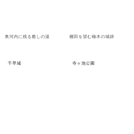
奥河内に残る癒しの湯
棚田を望む楠木の城跡
千早城
寺ヶ池公園