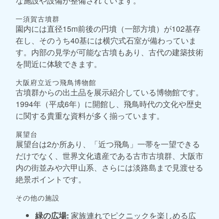
な施設や設備が整備されています。
一須賀古墳群
園内には直径15m前後の円墳（一部方墳）が102基存
在し、そのうち40基には横穴式石室が備わっていま
す。内部の見学が可能な古墳もあり、古代の建築技術
を間近に体験できます。
大阪府立近つ飛鳥博物館
古墳群からの出土品を展示紹介している博物館です。
1994年（平成6年）に開館し、飛鳥時代の文化や歴史
に関する貴重な資料が多く揃っています。
展望台
展望台は2か所あり、「近つ飛鳥」一帯を一望できる
だけでなく、世界文化遺産である古市古墳群、大阪市
内の街並みや六甲山系、さらには淡路島まで見渡せる
絶景ポイントです。
その他の施設
緑の広場:
家族連れでピクニックを楽しめる広