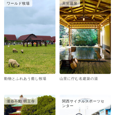
ワールド牧場
天見温泉
動物とふれあう癒し牧場
山里に佇む名建築の湯
瀧谷不動 明王寺
関西サイクルスポーツセ
ンター