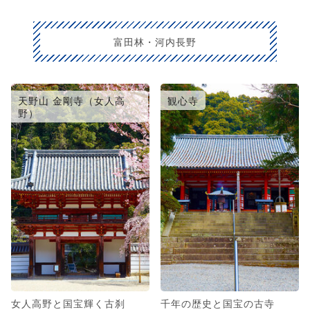
富田林・河内長野
天野山 金剛寺（女人高
観心寺
野）
女人高野と国宝輝く古刹
千年の歴史と国宝の古寺