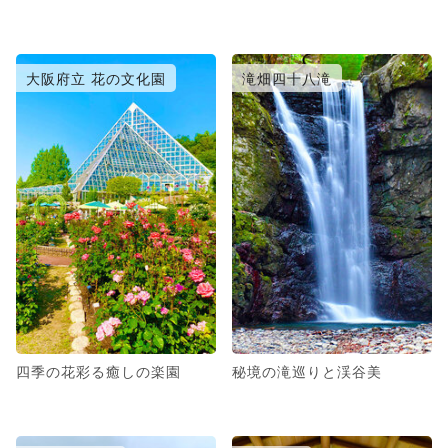
大阪府立 花の文化園
滝畑四十八滝
四季の花彩る癒しの楽園
秘境の滝巡りと渓谷美