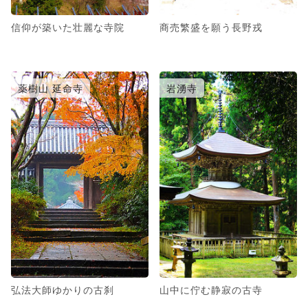
信仰が築いた壮麗な寺院
商売繁盛を願う長野戎
薬樹山 延命寺
岩湧寺
弘法大師ゆかりの古刹
山中に佇む静寂の古寺