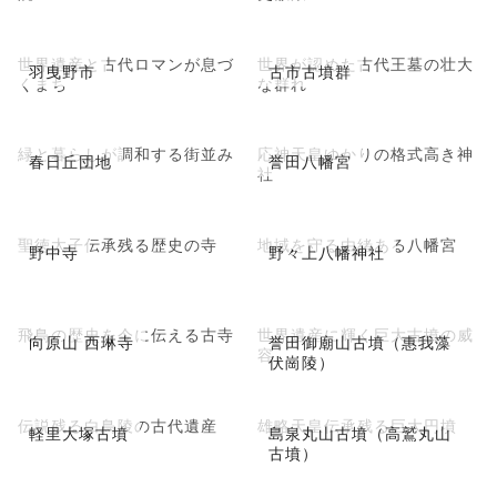
世界遺産と古代ロマンが息づ
世界が認めた古代王墓の壮大
羽曳野市
古市古墳群
くまち
な群れ
緑と暮らしが調和する街並み
応神天皇ゆかりの格式高き神
春日丘団地
誉田八幡宮
社
聖徳太子伝承残る歴史の寺
地域を守る由緒ある八幡宮
野中寺
野々上八幡神社
飛鳥の歴史を今に伝える古寺
世界遺産に輝く巨大古墳の威
向原山 西琳寺
誉田御廟山古墳（惠我藻
容
伏崗陵）
伝説残る白鳥陵の古代遺産
雄略天皇伝承残る巨大円墳
軽里大塚古墳
島泉丸山古墳（高鷲丸山
古墳）