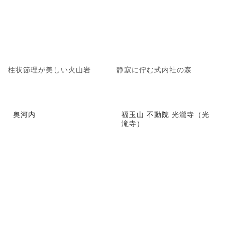
柱状節理が美しい火山岩
静寂に佇む式内社の森
奥河内
福玉山 不動院 光瀧寺（光
滝寺）