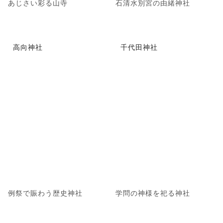
あじさい彩る山寺
石清水別宮の由緒神社
高向神社
千代田神社
例祭で賑わう歴史神社
学問の神様を祀る神社