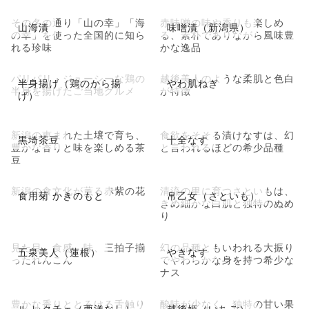
その名の通り「山の幸」「海
赤味噌の味や香りも楽しめ
山海漬
味噌漬（新潟県）
の幸」を使った全国的に知ら
る、素朴でありながら風味豊
れる珍味
かな逸品
パリパリ・ジューシーな鶏の
越後美人のような柔肌と色白
半身揚げ（鶏のから揚
やわ肌ねぎ
半身を揚げたご当地グルメ
が特徴
げ）
新潟の恵まれた土壌で育ち、
食欲をそそる漬けなすは、幻
黒埼茶豆
十全なす
豊かな香りと味を楽しめる茶
と言われるほどの希少品種
豆
新潟の食文化が薫る赤紫の花
清流の里に育つさといもは、
食用菊 かきのもと
帛乙女（さといも）
きめ細かな白肌と独特のぬめ
り
見た目、食感、味、三拍子揃
幻の品種ともいわれる大振り
五泉美人（蓮根）
やきなす
ったれんこん
でやわらかな身を持つ希少な
ナス
豊かな香りととろける舌触り
酸味が少なく、独特の甘い果
ル レクチェ（西洋なし）
越後姫（いちご）