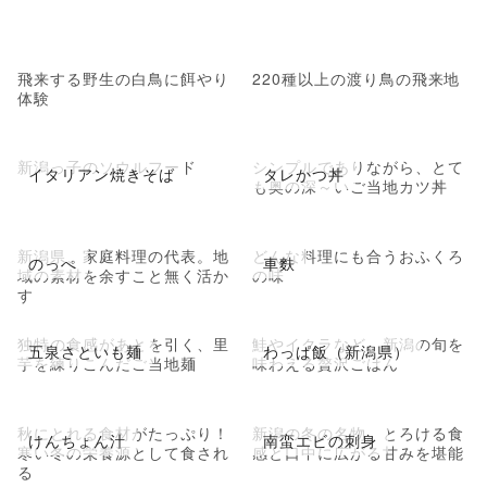
飛来する野生の白鳥に餌やり
220種以上の渡り鳥の飛来地
体験
新潟っ子のソウルフード
シンプルでありながら、とて
イタリアン焼きそば
タレかつ丼
も奥の深～いご当地カツ丼
新潟県、家庭料理の代表。地
どんな料理にも合うおふくろ
のっぺ
車麩
域の素材を余すこと無く活か
の味
す
独特の食感があとを引く、里
鮭やイクラなど、新潟の旬を
五泉さといも麺
わっぱ飯（新潟県）
芋を練りこんだご当地麺
味わえる贅沢ごはん
秋にとれる食材がたっぷり！
新潟の冬の名物。とろける食
けんちょん汁
南蛮エビの刺身
寒い冬の栄養源として食され
感と口中に広がる甘みを堪能
る