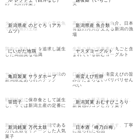
の「幻の洋梨」
実
タイやヒラメをしのぐ高級魚
高い品質と豊富な魚介。日本
新潟県産 のどぐろ（アカ
新潟県産 魚介類
で白身魚の王様
有数の河川が支える新潟の漁
ムツ）
場
鶏肉の美味しさを追求し誕生
生乳の持つ栄養素が丸ごと含
にいがた地鶏
ヤスダヨーグルト
した高品質な地鶏
まれている飲むヨーグルト
サクサクッ！あっさり塩味の
口全体に広がる南蛮えびの旨
亀田製菓 サラダホープ
南蛮えび煎餅
新潟限定あられスナック
みがたまらないパリパリせん
べい
戦国時代に保存食として誕生
フランス菓子職人がうんだ、
笹団子
新潟賛菓 おむすびころり
し、今では新潟土産の定番に
新食感のコシヒカリ菓子
新潟の勇壮な郷土芸能である
新鮮な味と香りを残す、丁寧
新潟銘菓 万代太鼓
日本酒「峰乃白梅」
万代太鼓をイメージした人気
に造られた名品
菓子