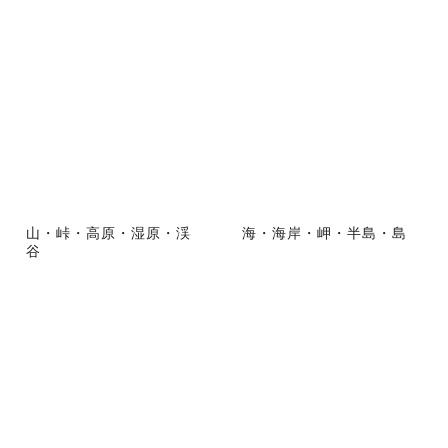
山・峠・高原・湿原・渓
海・海岸・岬・半島・島
谷