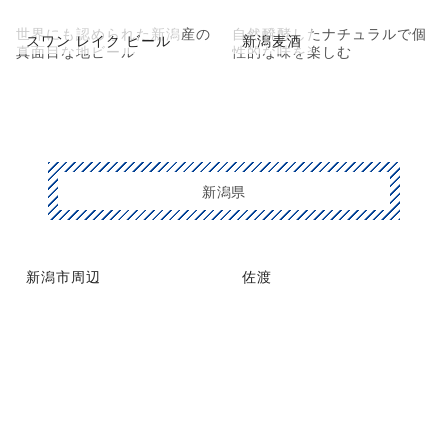
世界にも認められた新潟産の
自然醗酵したナチュラルで個
スワン レイク ビール
新潟麦酒
真面目な地ビール
性的な味を楽しむ
新潟県
新潟市周辺
佐渡