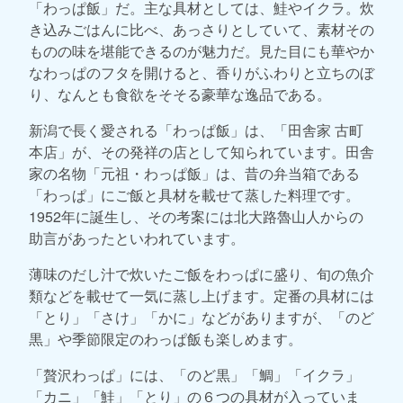
「わっぱ飯」だ。主な具材としては、鮭やイクラ。炊
き込みごはんに比べ、あっさりとしていて、素材その
ものの味を堪能できるのが魅力だ。見た目にも華やか
なわっぱのフタを開けると、香りがふわりと立ちのぼ
り、なんとも食欲をそそる豪華な逸品である。
新潟で長く愛される「わっぱ飯」は、「田舎家 古町
本店」が、その発祥の店として知られています。田舎
家の名物「元祖・わっぱ飯」は、昔の弁当箱である
「わっぱ」にご飯と具材を載せて蒸した料理です。
1952年に誕生し、その考案には北大路魯山人からの
助言があったといわれています。
薄味のだし汁で炊いたご飯をわっぱに盛り、旬の魚介
類などを載せて一気に蒸し上げます。定番の具材には
「とり」「さけ」「かに」などがありますが、「のど
黒」や季節限定のわっぱ飯も楽しめます。
「贅沢わっぱ」には、「のど黒」「鯛」「イクラ」
「カニ」「鮭」「とり」の６つの具材が入っていま