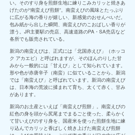
い。そのすり身を煎餅生地に練りこみカリッと焼きあ
げたのが“南蛮えび煎餅”。南蛮えびの風味とたっぷり
に広がる海の香りが嬉しい、新感覚のおせんべいだ。
包み紙から出した瞬間、南蛮えびのこおばしい香りが
漂う。JR主要駅の売店、高速道路のPA・SA売店など
各所でも販売されている。
新潟の南蛮えびは、正式には「北国赤えび」（ホッコ
ク アカエビ）と呼ばれますが、そのほんのりした甘
みから一般的には「甘えび」として知られています。
形や色が赤唐辛子（南蛮）に似ていることから、新潟
では「南蛮えび」と呼ばれています。新潟の南蛮えび
は、日本海の荒波に揉まれて育ち、太くて赤く、甘み
があります。
新潟のお土産といえば「南蛮えび煎餅」。南蛮えびの
紅色の身を頭から尻尾までまるごと使った、柔らかく
て甘いえびのすり身を、国産米を使った煎餅生地に練
り込んでカリッと香ばしく焼き上げた南蛮えび煎餅