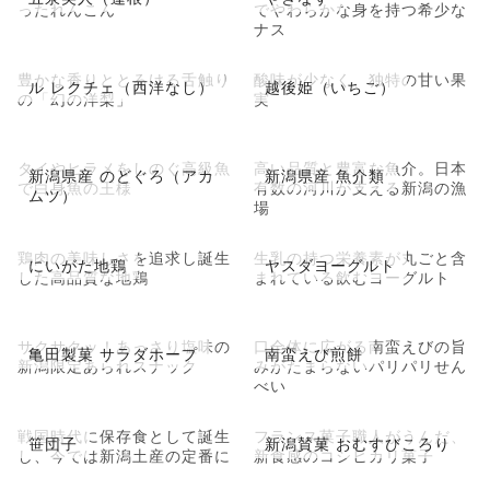
ったれんこん
でやわらかな身を持つ希少な
ナス
豊かな香りととろける舌触り
酸味が少なく、独特の甘い果
ル レクチェ（西洋なし）
越後姫（いちご）
の「幻の洋梨」
実
タイやヒラメをしのぐ高級魚
高い品質と豊富な魚介。日本
新潟県産 のどぐろ（アカ
新潟県産 魚介類
で白身魚の王様
有数の河川が支える新潟の漁
ムツ）
場
鶏肉の美味しさを追求し誕生
生乳の持つ栄養素が丸ごと含
にいがた地鶏
ヤスダヨーグルト
した高品質な地鶏
まれている飲むヨーグルト
サクサクッ！あっさり塩味の
口全体に広がる南蛮えびの旨
亀田製菓 サラダホープ
南蛮えび煎餅
新潟限定あられスナック
みがたまらないパリパリせん
べい
戦国時代に保存食として誕生
フランス菓子職人がうんだ、
笹団子
新潟賛菓 おむすびころり
し、今では新潟土産の定番に
新食感のコシヒカリ菓子