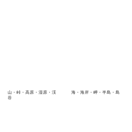
山・峠・高原・湿原・渓
海・海岸・岬・半島・島
谷