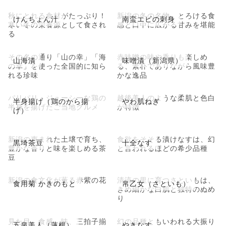
秋にとれる食材がたっぷり！
新潟の冬の名物。とろける食
けんちょん汁
南蛮エビの刺身
寒い冬の栄養源として食され
感と口中に広がる甘みを堪能
る
その名の通り「山の幸」「海
赤味噌の味や香りも楽しめ
山海漬
味噌漬（新潟県）
の幸」を使った全国的に知ら
る、素朴でありながら風味豊
れる珍味
かな逸品
パリパリ・ジューシーな鶏の
越後美人のような柔肌と色白
半身揚げ（鶏のから揚
やわ肌ねぎ
半身を揚げたご当地グルメ
が特徴
げ）
新潟の恵まれた土壌で育ち、
食欲をそそる漬けなすは、幻
黒埼茶豆
十全なす
豊かな香りと味を楽しめる茶
と言われるほどの希少品種
豆
新潟の食文化が薫る赤紫の花
清流の里に育つさといもは、
食用菊 かきのもと
帛乙女（さといも）
きめ細かな白肌と独特のぬめ
り
見た目、食感、味、三拍子揃
幻の品種ともいわれる大振り
五泉美人（蓮根）
やきなす