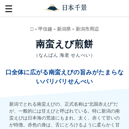
☰
□
»
甲信越
»
新潟県
»
新潟市周辺
南蛮えび煎餅
（なんばん 海老 せんべい）
口全体に広がる南蛮えびの旨みがたまらな
いパリパリせんべい
新潟でとれる南蛮えびの、正式名称は“北国赤えび”だ
が、一般的には甘えびと呼ばれている。特に新潟の南
蛮えびは日本海の荒波にもまれ、太く、赤くて甘いの
が特徴。赤色の身は、舌にとろけるように柔らかく甘