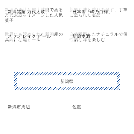
新潟の勇壮な郷土芸能である
新鮮な味と香りを残す、丁寧
新潟銘菓 万代太鼓
日本酒「峰乃白梅」
万代太鼓をイメージした人気
に造られた名品
菓子
世界にも認められた新潟産の
自然醗酵したナチュラルで個
スワン レイク ビール
新潟麦酒
真面目な地ビール
性的な味を楽しむ
新潟県
新潟市周辺
佐渡