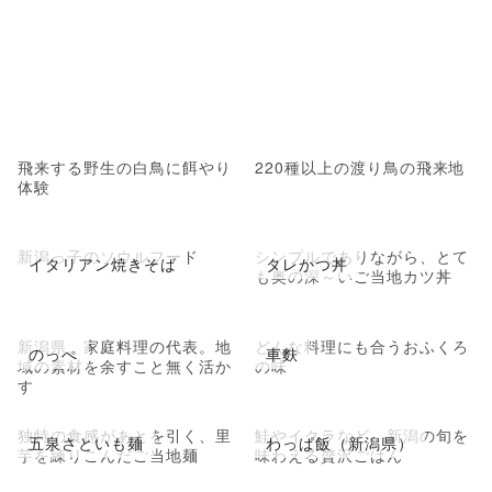
飛来する野生の白鳥に餌やり
220種以上の渡り鳥の飛来地
体験
新潟っ子のソウルフード
シンプルでありながら、とて
イタリアン焼きそば
タレかつ丼
も奥の深～いご当地カツ丼
新潟県、家庭料理の代表。地
どんな料理にも合うおふくろ
のっぺ
車麩
域の素材を余すこと無く活か
の味
す
独特の食感があとを引く、里
鮭やイクラなど、新潟の旬を
五泉さといも麺
わっぱ飯（新潟県）
芋を練りこんだご当地麺
味わえる贅沢ごはん