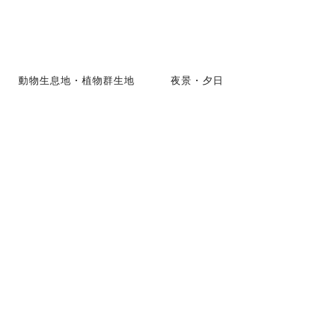
動物生息地・植物群生地
夜景・夕日