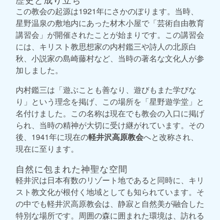
この教会の起源は1921年にさかのぼります。当時、
星野温泉の敷地内にあった材木小屋で「芸術自由教育
講習会」が開催されたことが始まりです。この講習会
には、キリスト教思想家の内村鑑三や詩人の北原白
秋、小説家の島崎藤村など、当時の著名な文化人が参
加しました。
内村鑑三は「遊ぶことも善なり、遊びもまた学びな
り」という理念を掲げ、この場所を「星野遊学堂」と
名付けました。この名称は現在でも教会の入口に掲げ
られ、当時の精神が大切に受け継がれています。その
後、1941年に現在の
軽井沢高原教会
へと改称され、
現在に至ります。
自然に包まれた神聖な空間
軽井沢は日本有数のリゾート地であると同時に、キリ
スト教文化が根付く地域としても知られています。そ
の中でも軽井沢高原教会は、静寂と自然美が融合した
特別な場所です。周囲の森に囲まれた環境は、訪れる