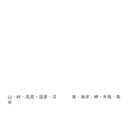
山・峠・高原・湿原・渓
海・海岸・岬・半島・島
谷