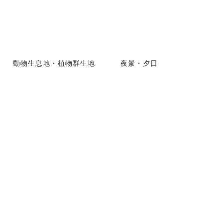
動物生息地・植物群生地
夜景・夕日