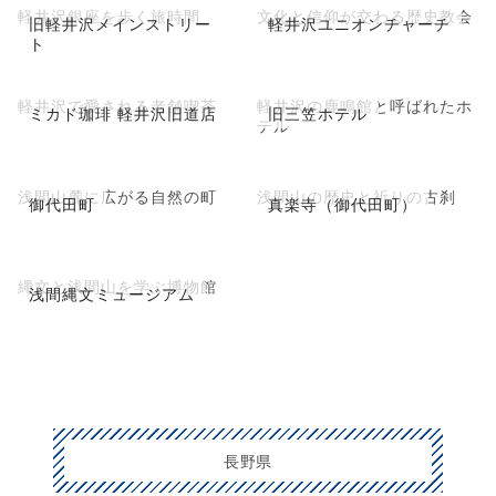
軽井沢銀座を歩く旅時間
文化と信仰が交わる歴史教会
旧軽井沢メインストリー
軽井沢ユニオンチャーチ
ト
軽井沢で愛される老舗喫茶
軽井沢の鹿鳴館と呼ばれたホ
ミカド珈琲 軽井沢旧道店
旧三笠ホテル
テル
浅間山麓に広がる自然の町
浅間山の歴史と祈りの古刹
御代田町
真楽寺（御代田町）
縄文と浅間山を学ぶ博物館
浅間縄文ミュージアム
長野県