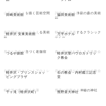
山岳の雄大さを描く芸術空間
詩情あふれる静寂の森の美術
田崎美術館
脇田美術館
館
藤田嗣治だけに出会える美術
軽井沢を代表するクラシック
軽井沢 安東美術館
万平ホテル
館
ホテル
歴史と文化が息づく老舗宿
森に溶け込む美しき木造教会
つるや旅館
軽井沢聖パウロカトリッ
ク教会
自然の中のリゾートアウトレ
石と光が織りなす祈りの教会
軽井沢・プリンスショッ
石の教会・内村鑑三記念
ット
ピングプラザ
堂
軽井沢の森に響く名瀑
県境に鎮座する神秘の神社
千ヶ滝（軽井沢町）
熊野皇大神社