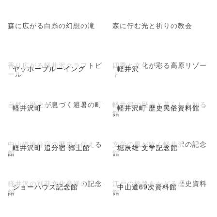
森に広がる白糸の幻想の滝
森に佇む光と祈りの教会
香り広がる軽井沢クラフトビ
四季と文化が彩る高原リゾー
ヤッホーブルーイング
軽井沢
ール
ト
自然と歴史が息づく避暑の町
軽井沢の歴史と暮らしを知る
軽井沢町
軽井沢町 歴史民俗資料館
館
中山道追分宿の歴史を伝える
文学の風が吹く軽井沢の記念
軽井沢町 追分宿 郷土館
堀辰雄 文学記念館
館
館
軽井沢の別荘文化発祥の記念
江戸の旅路をたどる歴史資料
ショーハウス記念館
中山道69次資料館
館
館