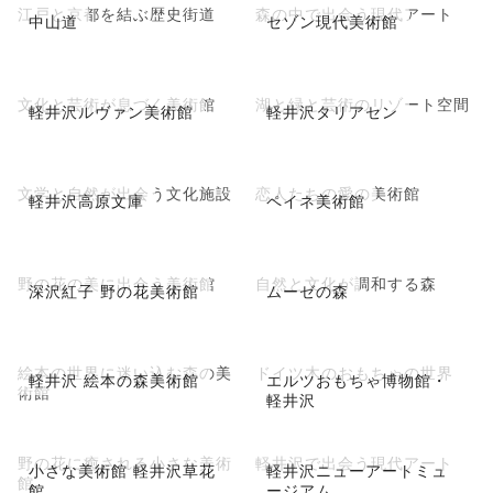
江戸と京都を結ぶ歴史街道
森の中で出会う現代アート
中山道
セゾン現代美術館
文化と芸術が息づく美術館
湖と緑と芸術のリゾート空間
軽井沢ルヴァン美術館
軽井沢タリアセン
文学と自然が出会う文化施設
恋人たちの愛の美術館
軽井沢高原文庫
ペイネ美術館
野の花の美に出会う美術館
自然と文化が調和する森
深沢紅子 野の花美術館
ムーゼの森
絵本の世界に迷い込む森の美
ドイツ木のおもちゃの世界
軽井沢 絵本の森美術館
エルツおもちゃ博物館・
術館
軽井沢
野の花に癒される小さな美術
軽井沢で出会う現代アート
小さな美術館 軽井沢草花
軽井沢ニューアートミュ
館
館
ージアム