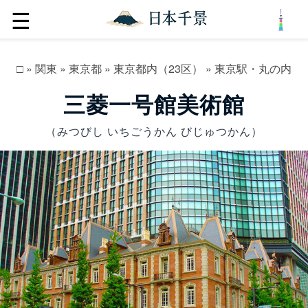
☰
□
»
関東
»
東京都
»
東京都内（23区）
»
東京駅・丸の内
三菱一号館美術館
（みつびし いちごうかん びじゅつかん）