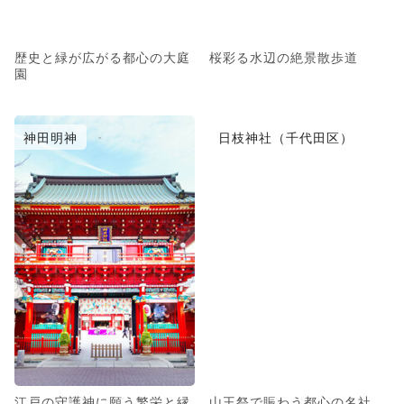
歴史と緑が広がる都心の大庭
桜彩る水辺の絶景散歩道
園
神田明神
日枝神社（千代田区）
江戸の守護神に願う繁栄と縁
山王祭で賑わう都心の名社