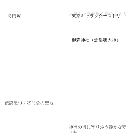
人気キャラが集う夢の地下街
将門塚
東京キャラクターストリ
ート
柳森神社（倉稲魂大神）
伝説息づく将門公の聖地
神田の街に寄り添う静かな守
り神