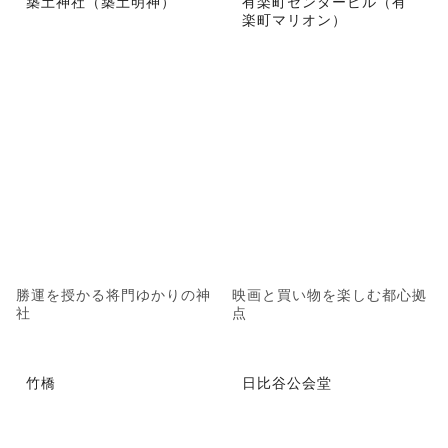
築土神社（築土明神）
有楽町センタービル（有
楽町マリオン）
勝運を授かる将門ゆかりの神
映画と買い物を楽しむ都心拠
社
点
竹橋
日比谷公会堂