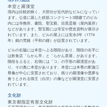
本堂と羅漢堂
境内は比較的狭く、大部分が近代的なビルになってい
ます。公道に面した鉄筋コンクリート3階建てのビル
内には寺務所、書院、聖宝殿、目黒霊廟（屋内墓所）
などがあります。聖宝殿には寺宝や歴史資料が展示さ
れています。また、ビルの屋上には安永3年（1774
年）銘の梵鐘（平和の鐘）が設置されています。
ビルの右脇には本堂へ上る階段があり、階段の右手に
は飲食店「らかん亭」と「らかん茶屋」があります。
階段を上ると、右側には「コ」の字形の羅漢堂があ
り、その奥に本堂があります。本堂には本尊の釈迦三
尊像が中心に安置されており、残りの羅漢像や悪夢を
食うとされる獏王（白沢）の像などが羅漢堂に安置さ
れています。
文化財
東京都指定有形文化財