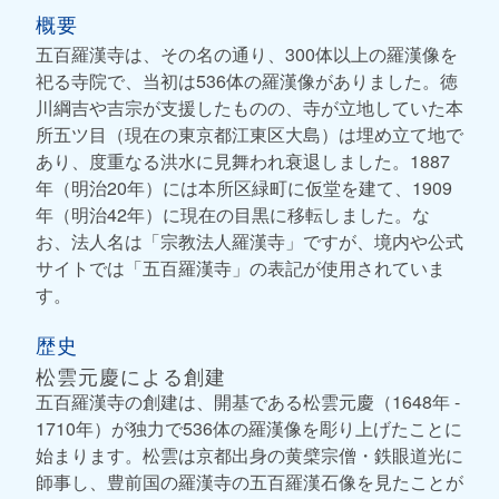
概要
五百羅漢寺は、その名の通り、300体以上の羅漢像を
祀る寺院で、当初は536体の羅漢像がありました。徳
川綱吉や吉宗が支援したものの、寺が立地していた本
所五ツ目（現在の東京都江東区大島）は埋め立て地で
あり、度重なる洪水に見舞われ衰退しました。1887
年（明治20年）には本所区緑町に仮堂を建て、1909
年（明治42年）に現在の目黒に移転しました。な
お、法人名は「宗教法人羅漢寺」ですが、境内や公式
サイトでは「五百羅漢寺」の表記が使用されていま
す。
歴史
松雲元慶による創建
五百羅漢寺の創建は、開基である松雲元慶（1648年 -
1710年）が独力で536体の羅漢像を彫り上げたことに
始まります。松雲は京都出身の黄檗宗僧・鉄眼道光に
師事し、豊前国の羅漢寺の五百羅漢石像を見たことが