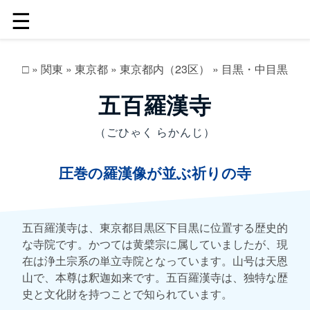
☰
□
»
関東
»
東京都
»
東京都内（23区）
»
目黒・中目黒
五百羅漢寺
（ごひゃく らかんじ）
圧巻の羅漢像が並ぶ祈りの寺
五百羅漢寺は、東京都目黒区下目黒に位置する歴史的
な寺院です。かつては黄檗宗に属していましたが、現
在は浄土宗系の単立寺院となっています。山号は天恩
山で、本尊は釈迦如来です。五百羅漢寺は、独特な歴
史と文化財を持つことで知られています。