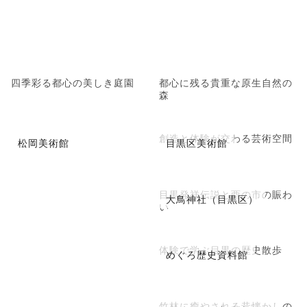
四季彩る都心の美しき庭園
都心に残る貴重な原生自然の
森
創造と体験が交わる芸術空間
松岡美術館
目黒区美術館
目黒発祥伝説と酉の市の賑わ
大鳥神社（目黒区）
い
体験で学ぶ目黒の歴史散歩
めぐろ歴史資料館
竹林に癒やされる昔懐かしの