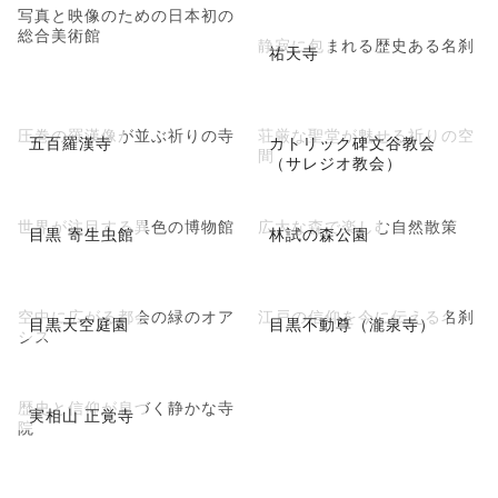
写真と映像のための日本初の
総合美術館
静寂に包まれる歴史ある名刹
祐天寺
圧巻の羅漢像が並ぶ祈りの寺
荘厳な聖堂が魅せる祈りの空
五百羅漢寺
カトリック碑文谷教会
間
（サレジオ教会）
世界が注目する異色の博物館
広大な森で楽しむ自然散策
目黒 寄生虫館
林試の森公園
空中に広がる都会の緑のオア
江戸の信仰を今に伝える名刹
目黒天空庭園
目黒不動尊（瀧泉寺）
シス
歴史と信仰が息づく静かな寺
実相山 正覚寺
院