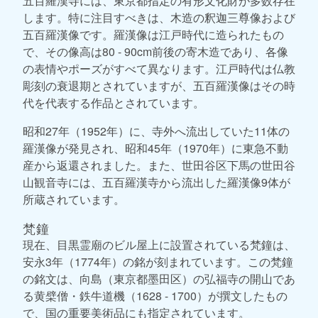
五百羅漢寺には、東京都指定の有形文化財が多数存在
します。特に注目すべきは、木造の釈迦三尊像および
五百羅漢像です。羅漢像は江戸時代に造られたもの
で、その像高は80 - 90cm前後の寄木造であり、各像
の表情やポーズがすべて異なります。江戸時代は仏教
彫刻の衰退期とされていますが、五百羅漢像はその時
代を代表する作品とされています。
昭和27年（1952年）に、寺外へ流出していた11体の
羅漢像が発見され、昭和45年（1970年）に東急不動
産から返還されました。また、世田谷区下馬の世田谷
山観音寺には、五百羅漢寺から流出した羅漢像9体が
所蔵されています。
梵鐘
現在、目黒霊廟のビル屋上に設置されている梵鐘は、
安永3年（1774年）の銘が刻まれています。この梵鐘
の銘文は、向島（東京都墨田区）の弘福寺の開山であ
る黄檗僧・鉄牛道機（1628 - 1700）が撰文したもの
で、国の重要美術品にも指定されています。