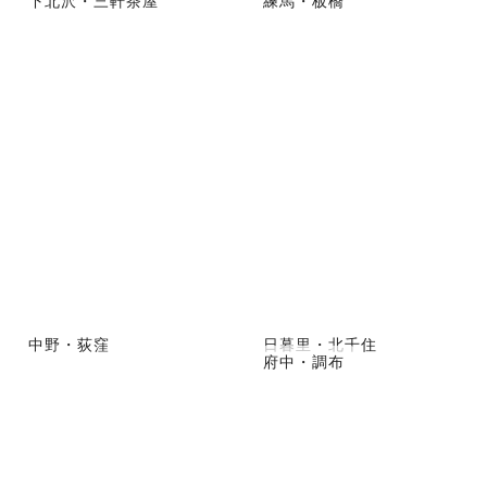
下北沢・三軒茶屋
練馬・板橋
中野・荻窪
日暮里・北千住
府中・調布