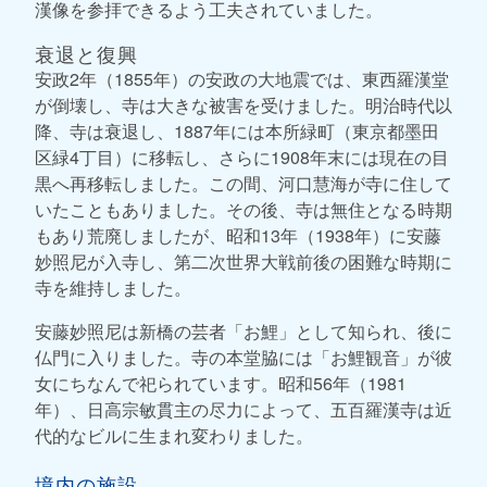
漢像を参拝できるよう工夫されていました。
衰退と復興
安政2年（1855年）の安政の大地震では、東西羅漢堂
が倒壊し、寺は大きな被害を受けました。明治時代以
降、寺は衰退し、1887年には本所緑町（東京都墨田
区緑4丁目）に移転し、さらに1908年末には現在の目
黒へ再移転しました。この間、河口慧海が寺に住して
いたこともありました。その後、寺は無住となる時期
もあり荒廃しましたが、昭和13年（1938年）に安藤
妙照尼が入寺し、第二次世界大戦前後の困難な時期に
寺を維持しました。
安藤妙照尼は新橋の芸者「お鯉」として知られ、後に
仏門に入りました。寺の本堂脇には「お鯉観音」が彼
女にちなんで祀られています。昭和56年（1981
年）、日高宗敏貫主の尽力によって、五百羅漢寺は近
代的なビルに生まれ変わりました。
境内の施設