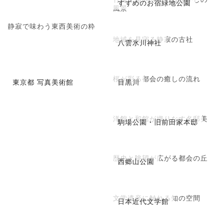
すずめのお宿緑地公園
風景
静寂で味わう東西美術の粋
地域を見守る静寂の古社
八雲氷川神社
桜が彩る都会の癒しの流れ
東京都 写真美術館
目黒川
洋館と和館が織りなす名邸美
駒場公園・旧前田家本邸
歴史と眺望が広がる都会の丘
西郷山公園
文学遺産に触れる知の空間
日本近代文学館