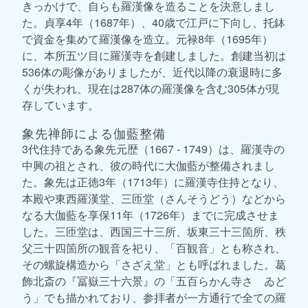
きっかけで、自らも羅漢像を造ることを決意しまし
た。貞享4年（1687年）、40歳で江戸に下向し、托鉢
で資金を集めて羅漢像を造立。元禄8年（1695年）
に、本所五ツ目に羅漢寺を創建しました。創建当初は
536体の彫像がありましたが、近代以降の衰退時に多
くが失われ、現在は287体の羅漢像を含む305体が現
存しています。
象先禅師による伽藍整備
3代住持である象先元歴（1667 - 1749）は、羅漢寺の
中興の祖とされ、彼の時代に大伽藍が整備されまし
た。象先は正徳3年（1713年）に羅漢寺住持となり、
本殿や東西羅漢堂、三匝堂（さんそうどう）などから
なる大伽藍を享保11年（1726年）までに完成させま
した。三匝堂は、西国三十三所、坂東三十三箇所、秩
父三十四箇所の観音を祀り、「百観音」とも称され、
その螺旋構造から「さざえ堂」とも呼ばれました。葛
飾北斎の『冨嶽三十六景』の「五百らかん寺さゞゐど
う」でも描かれており、参拝者が一方通行で全ての羅