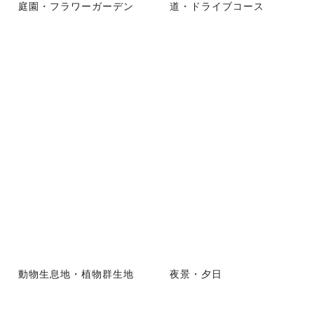
庭園・フラワーガーデン
道・ドライブコース
動物生息地・植物群生地
夜景・夕日