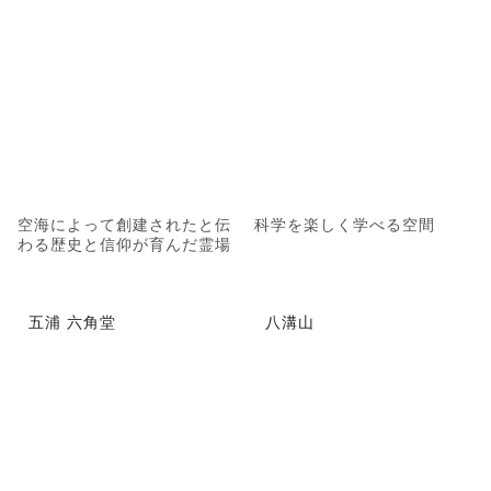
空海によって創建されたと伝
科学を楽しく学べる空間
わる歴史と信仰が育んだ霊場
五浦 六角堂
八溝山