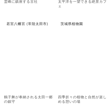
霊峰に鎮座する古社
太平洋を一望できる絶景カフ
ェ
若宮八幡宮 (常陸太田市)
茨城県植物園
鶴子舞が奉納される太田一郷
四季折々の植物と自然が楽し
の鎮守
める憩いの場