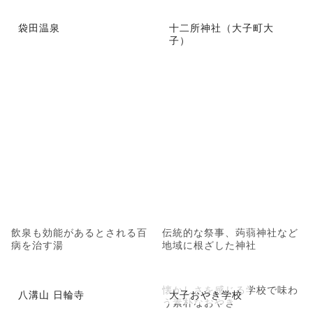
袋田温泉
十二所神社（大子町大
子）
飲泉も効能があるとされる百
伝統的な祭事、蒟蒻神社など
病を治す湯
地域に根ざした神社
懐かしさを感じる学校で味わ
八溝山 日輪寺
大子おやき学校
う素朴なおやき