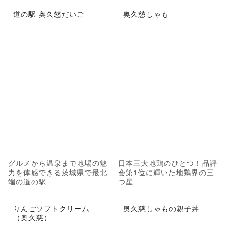
道の駅 奥久慈だいご
奥久慈しゃも
グルメから温泉まで地場の魅
日本三大地鶏のひとつ！品評
力を体感できる茨城県で最北
会第1位に輝いた地鶏界の三
端の道の駅
つ星
りんごソフトクリーム
奥久慈しゃもの親子丼
（奥久慈）