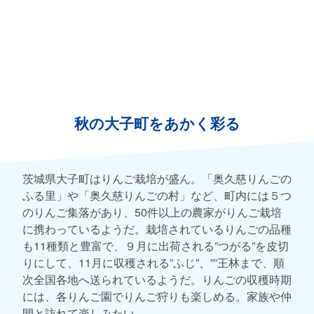
秋の大子町をあかく彩る
茨城県大子町はりんご栽培が盛ん。「奥久慈りんごの
ふる里」や「奥久慈りんごの村」など、町内には５つ
のりんご集落があり、50件以上の農家がりんご栽培
に携わっているようだ。栽培されているりんごの品種
も11種類と豊富で、９月に出荷される”つがる”を皮切
りにして、11月に収穫される”ふじ”、””王林まで、順
次全国各地へ送られているようだ。りんごの収穫時期
には、各りんご園でりんご狩りも楽しめる。家族や仲
間と訪れて楽しみたい。