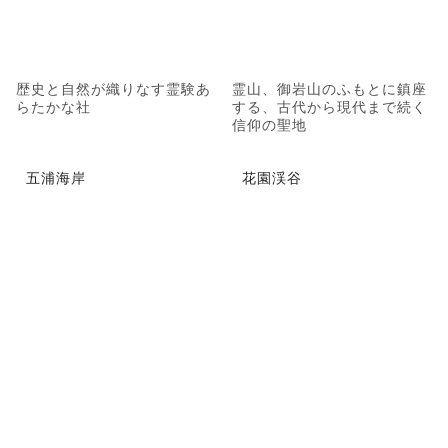
歴史と自然が織りなす霊験あ
霊山、御岩山のふもとに鎮座
らたかな社
する、古代から現代まで続く
信仰の聖地
五浦海岸
花園渓谷