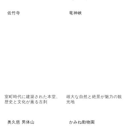
佐竹寺
竜神峡
室町時代に建築された本堂、
雄大な自然と絶景が魅力の観
歴史と文化が薫る古刹
光地
奥久慈 男体山
かみね動物園