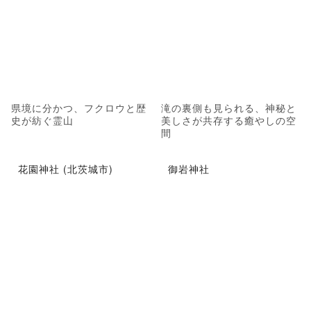
県境に分かつ、フクロウと歴
滝の裏側も見られる、神秘と
史が紡ぐ霊山
美しさが共存する癒やしの空
間
花園神社 (北茨城市)
御岩神社