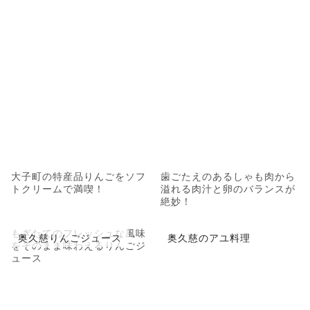
大子町の特産品りんごをソフ
歯ごたえのあるしゃも肉から
トクリームで満喫！
溢れる肉汁と卵のバランスが
絶妙！
もぎたてのフレッシュな風味
奥久慈りんごジュース
奥久慈のアユ料理
をそのまま味わえるりんごジ
ュース