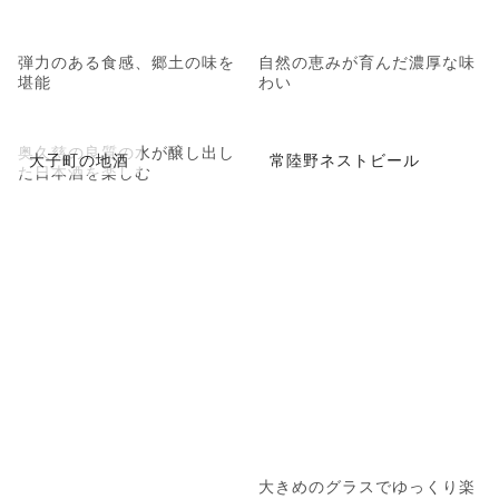
弾力のある食感、郷土の味を
自然の恵みが育んだ濃厚な味
堪能
わい
奥久慈の良質の水が醸し出し
大子町の地酒
常陸野ネストビール
た日本酒を楽しむ
大きめのグラスでゆっくり楽