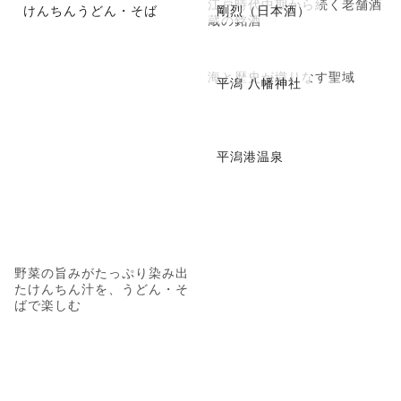
江戸時代中期から続く老舗酒
けんちんうどん・そば
剛烈（日本酒）
蔵の銘酒
海と歴史が織りなす聖域
平潟 八幡神社
平潟港温泉
野菜の旨みがたっぷり染み出
たけんちん汁を、うどん・そ
ばで楽しむ