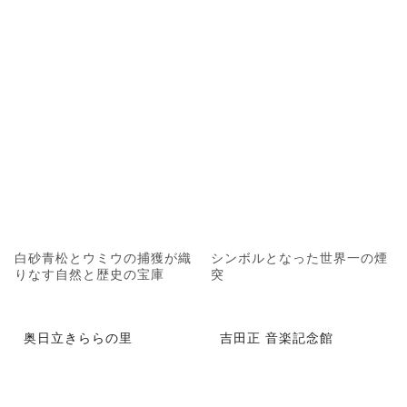
白砂青松とウミウの捕獲が織
シンボルとなった世界一の煙
りなす自然と歴史の宝庫
突
奥日立きららの里
吉田正 音楽記念館