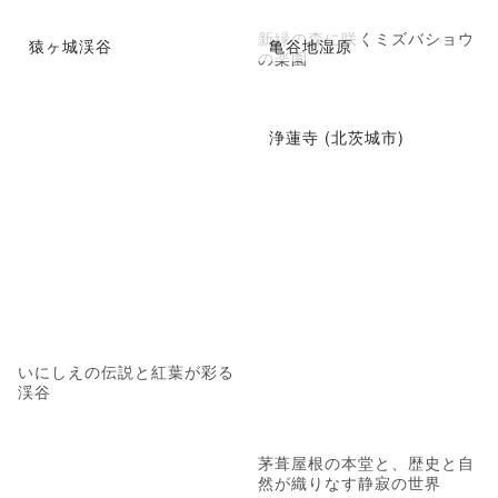
新緑の森に咲くミズバショウ
猿ヶ城渓谷
亀谷地湿原
の楽園
浄蓮寺 (北茨城市)
いにしえの伝説と紅葉が彩る
渓谷
茅葺屋根の本堂と、歴史と自
然が織りなす静寂の世界