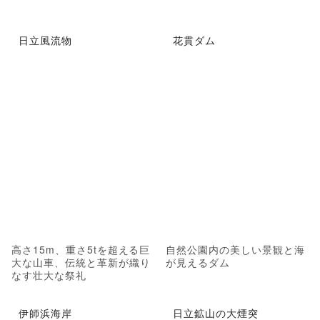
日立風流物
花貫ダム
高さ15m、重さ5tを超える巨
自然公園内の美しい景観と海
大な山車、伝統と革新が織り
が見えるダム
なす壮大な祭礼
伊師浜海岸
日立鉱山の大煙突