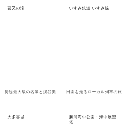
粟又の滝
いすみ鉄道 いすみ線
房総最大級の名瀑と渓谷美
田園を走るローカル列車の旅
大多喜城
勝浦海中公園・海中展望
塔