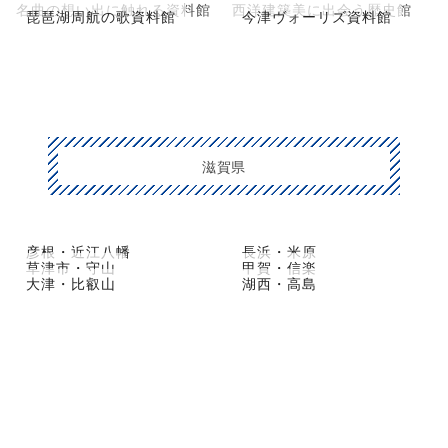
名曲の想い出に触れる資料館
西洋建築美に出会う歴史館
琵琶湖周航の歌資料館
今津ヴォーリズ資料館
滋賀県
彦根・近江八幡
長浜・米原
草津市・守山
甲賀・信楽
大津・比叡山
湖西・高島