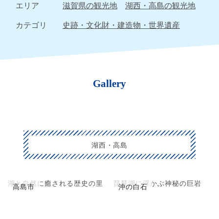
エリア
滋賀県の観光地
湖西・高島の観光地
カテゴリ
史跡・文化財・建造物・世界遺産
Gallery
湖西・高島
湖と自然に癒される歴史の里
琵琶湖に浮かぶ神秘の巨岩
高島市
沖の白石