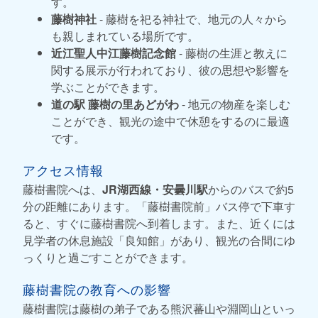
す。
藤樹神社
- 藤樹を祀る神社で、地元の人々から
も親しまれている場所です。
近江聖人中江藤樹記念館
- 藤樹の生涯と教えに
関する展示が行われており、彼の思想や影響を
学ぶことができます。
道の駅 藤樹の里あどがわ
- 地元の物産を楽しむ
ことができ、観光の途中で休憩をするのに最適
です。
アクセス情報
藤樹書院へは、
JR湖西線・安曇川駅
からのバスで約5
分の距離にあります。「藤樹書院前」バス停で下車す
ると、すぐに藤樹書院へ到着します。また、近くには
見学者の休息施設「良知館」があり、観光の合間にゆ
っくりと過ごすことができます。
藤樹書院の教育への影響
藤樹書院は藤樹の弟子である熊沢蕃山や淵岡山といっ