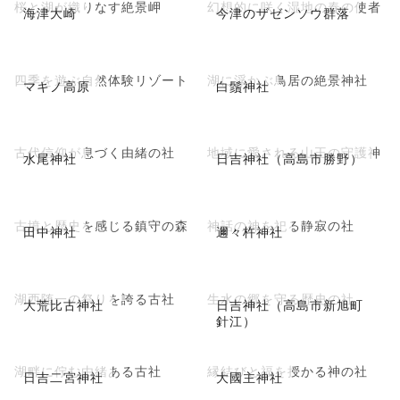
桜と湖が織りなす絶景岬
幻想的に咲く湿地の春の使者
海津大崎
今津のザゼンソウ群落
四季を遊ぶ自然体験リゾート
湖に浮かぶ鳥居の絶景神社
マキノ高原
白鬚神社
古代信仰が息づく由緒の社
地域に愛される山王の守護神
水尾神社
日吉神社（高島市勝野）
古墳と歴史を感じる鎮守の森
神話の神を祀る静寂の社
田中神社
邇々杵神社
湖西随一の祭りを誇る古社
生水の郷を守る歴史の社
大荒比古神社
日吉神社（高島市新旭町
針江）
湖畔に佇む由緒ある古社
縁結びと福を授かる神の社
日吉二宮神社
大國主神社