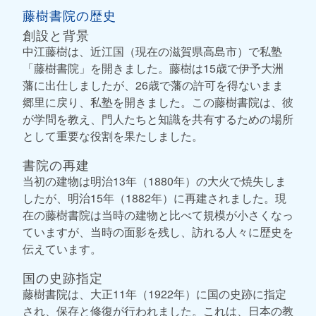
藤樹書院の歴史
創設と背景
中江藤樹は、近江国（現在の滋賀県高島市）で私塾
「藤樹書院」を開きました。藤樹は15歳で伊予大洲
藩に出仕しましたが、26歳で藩の許可を得ないまま
郷里に戻り、私塾を開きました。この藤樹書院は、彼
が学問を教え、門人たちと知識を共有するための場所
として重要な役割を果たしました。
書院の再建
当初の建物は明治13年（1880年）の大火で焼失しま
したが、明治15年（1882年）に再建されました。現
在の藤樹書院は当時の建物と比べて規模が小さくなっ
ていますが、当時の面影を残し、訪れる人々に歴史を
伝えています。
国の史跡指定
藤樹書院は、大正11年（1922年）に国の史跡に指定
され、保存と修復が行われました。これは、日本の教