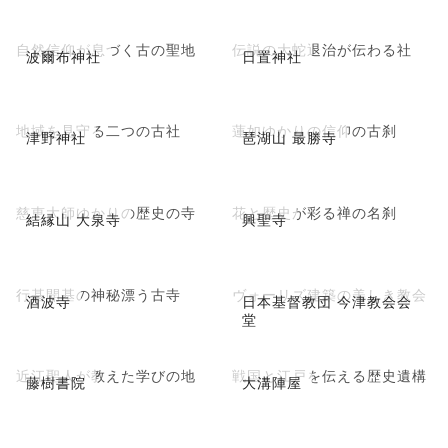
自然信仰が息づく古の聖地
伝説の大蛇退治が伝わる社
波爾布神社
日置神社
地域を見守る二つの古社
蓮如ゆかりの信仰の古刹
津野神社
琶湖山 最勝寺
慈恵大師ゆかりの歴史の寺
花と歴史が彩る禅の名刹
結縁山 大泉寺
興聖寺
行基開基の神秘漂う古寺
ヴォーリズ建築の美しき教会
酒波寺
日本基督教団 今津教会会
堂
近江聖人が教えた学びの地
戦国と江戸を伝える歴史遺構
藤樹書院
大溝陣屋