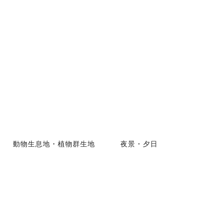
動物生息地・植物群生地
夜景・夕日