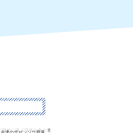
幻想的に咲く湿地の春の使
今津のザゼンソウ群落