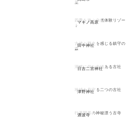
里
四季を遊ぶ自然体験リゾー
マキノ高原
ト
古墳と歴史を感じる鎮守の
田中神社
森
湖畔に佇む由緒ある古社
日吉二宮神社
地域を見守る二つの古社
津野神社
行基開基の神秘漂う古寺
酒波寺