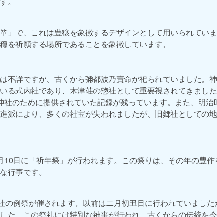
す。
箪」で、これは豊穣を象徴するデザインとして用いられていま
穏を祈願する場所であることを象徴しています。
は不詳ですが、古くから彌都波乃賣命が祀られていました。神
いる式内社であり、木津荘の惣社として重要視されてきました
神社のために提供されていた記録が残っています。また、明治
進派により、多くの社宝が失われましたが、旧郷社としての地
月10日に「祈年祭」が行われます。この祭りは、その年の豊作
な行事です。
神社の例祭が催されます。以前は二月初丑日に行われていました
した。この祭礼には特別な神事が行われ、古くからの伝統を今