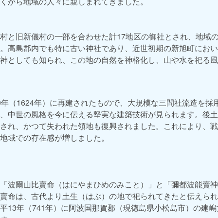
くから地域の人々に親しまれてきました。
村と旧新儀村の一部を合わせた計17地区の御社とされ、地域
。高島郡内でも特に古い神社であり、近世初期の新旭町におい
神としても知られ、この地の自然を神格化し、山や水を祀る風
0年（1624年）に再建されたもので、大規模な三間社流造を採
、中世の風格を今に伝える堅実な建築技術が見られます。後土
され、かつて失われた領地も復興されました。これにより、戦
地域での存在感が増しました。
「波爾山比賣命（はにやまひめのみこと）」と「彌都波能賣神
賣命は、古代より土生（はぶ）の地で祀られてきたと伝えられ
平13年（741年）に阿波国那賀郡（現徳島県小松島市）の建