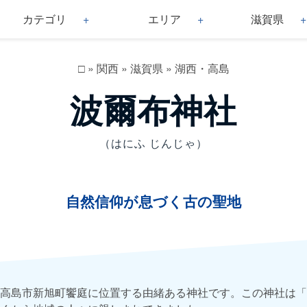
カテゴリ
エリア
滋賀県
□
»
関西
»
滋賀県
»
湖西・高島
波爾布神社
（はにふ じんじゃ）
自然信仰が息づく古の聖地
高島市新旭町饗庭に位置する由緒ある神社です。この神社は「