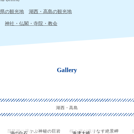
県の観光地
湖西・高島の観光地
神社・仏閣・寺院・教会
Gallery
湖西・高島
琵琶湖に浮かぶ神秘の巨岩
桜と湖が織りなす絶景岬
沖の白石
海津大崎