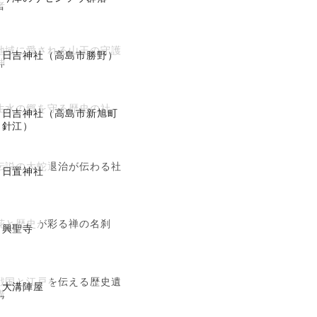
者
地域に愛される山王の守護
日吉神社（高島市勝野）
神
生水の郷を守る歴史の社
日吉神社（高島市新旭町
針江）
伝説の大蛇退治が伝わる社
日置神社
花と歴史が彩る禅の名刹
興聖寺
戦国と江戸を伝える歴史遺
大溝陣屋
構