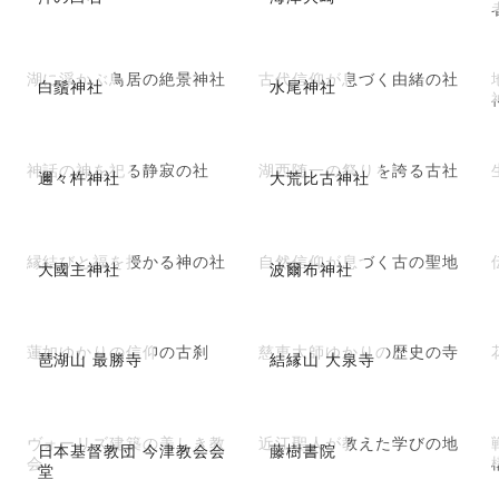
湖に浮かぶ鳥居の絶景神社
古代信仰が息づく由緒の社
白鬚神社
水尾神社
神話の神を祀る静寂の社
湖西随一の祭りを誇る古社
邇々杵神社
大荒比古神社
縁結びと福を授かる神の社
自然信仰が息づく古の聖地
大國主神社
波爾布神社
蓮如ゆかりの信仰の古刹
慈恵大師ゆかりの歴史の寺
琶湖山 最勝寺
結縁山 大泉寺
ヴォーリズ建築の美しき教
近江聖人が教えた学びの地
日本基督教団 今津教会会
藤樹書院
会
堂