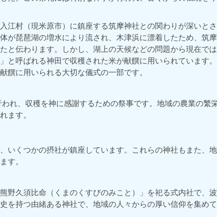
入江村（現米原市）に鎮座する筑摩神社との関わりが深いとさ
体が琵琶湖の増水により流され、木津浜に漂着したため、筑摩
たと伝わります。しかし、湖上の天候などの問題から現在では
」と呼ばれる神田で収穫された米が献饌に用いられています。
献饌に用いられる大切な儀式の一部です。
に行われ、収穫を神に感謝するための祭事です。地域の農業の繁
れます。
、いくつかの摂社が鎮座しています。これらの神社もまた、地
ます。
熊野久須比命（くまのくすびのみこと）」を祀る式内社で、波
史を持つ由緒ある神社で、地域の人々からの厚い信仰を集めて