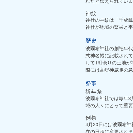
れたと伝えられていま
神紋
神社の神紋は「千成瓢
神社が地域の繁栄と平
歴史
波爾布神社の創祀年代
式神名帳に記載されて
して1町余りの土地が
際には高嶋神威隊の急
祭事
祈年祭
波爾布神社では毎年3
域の人々にとって重要
例祭
4月20日には波爾布
在の日程に変更されま