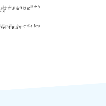
射水の歴史と文化に出会う
射水市 新湊博物館
場所
豪華絢爛な山車が巡る秋祭
放生津曳山祭