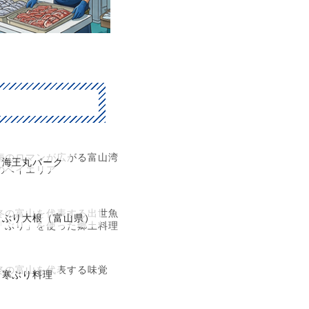
海のロマンが広がる富山湾
海王丸パーク
のベイエリア
冬の富山を代表する出世魚
ぶり大根（富山県）
「ぶり」を使った郷土料理
冬の富山を代表する味覚
寒ぶり料理