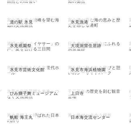
自然との出会い
知の拠点
富山湾と立山連峰を望む海
富山湾が育む海の恵みと歴
道の駅 氷見
氷見漁港
辺の交流拠点
史を感じる港町
港町に響く「イヤサー」の
日本考古学の原点にふれる
氷見祇園祭
大境洞窟住居跡
声、夏を告げる三日間
洞窟遺跡
市民が主役となる次世代ホ
海と緑に包まれる学びと憩
氷見市芸術文化館
氷見市海浜植物園
ール
いのシーサイドパーク
デ
氷見の伝統芸能を未来へつ
千三百年の歴史を刻む観音
ひみ獅子舞ミュージアム
上日寺
なぐ交流拠点
霊場
海の貴婦人と呼ばれた日本
海と学びが出会う場所
帆船 海王丸
日本海交流センター
の誇り