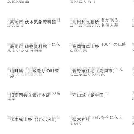
文化の結晶
命のぬくもり
港町とともに歩んだ気象観
高岡を拓いた名君が眠る、
高岡市 伏木気象資料館
前田利長墓所
測の歴史
日本最大級の大名個人墓
鋳物のまちの歴史を今に伝
城下町に息づく400年の伝統
高岡市 鋳物資料館
高岡御車山祭
える小さな博物館
と匠の美
商都高岡の歴史と誇りを今
商都高岡の繁栄を今に伝え
山町筋「土蔵造りの町並
菅野家住宅（高岡市）
に伝える街道景観
る土蔵造りの商家
み」
山町筋に佇む赤レンガの名
越中三大山城の一つ
旧高岡共立銀行本店
守山城（越中国）
建築
激突する迫力満点の伝統祭
港町・伏木の心を今に伝え
伏木曳山祭（けんか山）
伏木神社
る鎮守