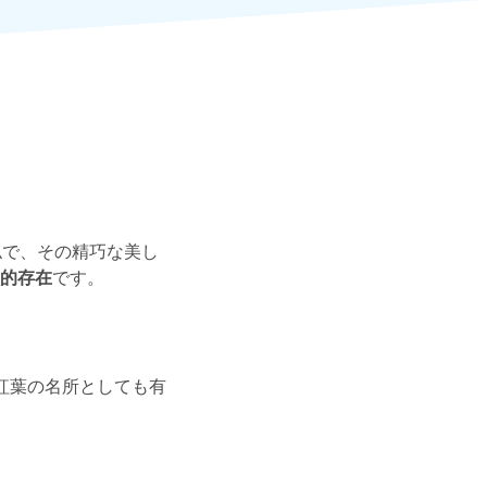
仏で、その精巧な美し
的存在
です。
紅葉の名所としても有