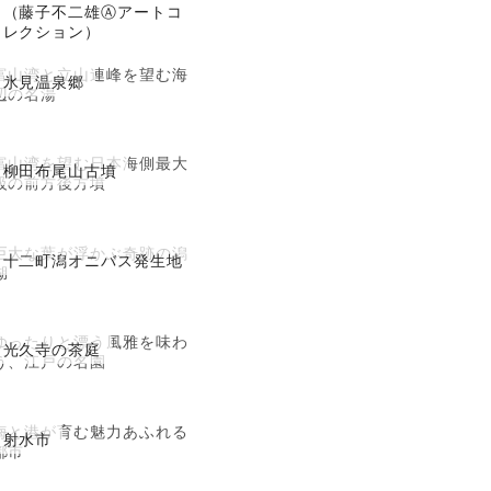
（藤子不二雄Ⓐアートコ
レクション）
富山湾と立山連峰を望む海
氷見温泉郷
辺の名湯
富山湾を望む日本海側最大
柳田布尾山古墳
級の前方後方墳
巨大な葉が浮かぶ奇跡の潟
十二町潟オニバス発生地
湖
ゆったりと漂う風雅を味わ
光久寺の茶庭
う、江戸の名園
海と港が育む魅力あふれる
射水市
都市