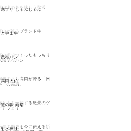
富山湾の冬を味わう贅沢
寒ブリ しゃぶしゃぶ
富山が誇るブランド牛
とやま牛
富山米でつくったもっちり
昆布パン
米粉昆布パン
銅器のまち高岡が誇る「日
高岡大仏
本一の美男」
海と山を一望する絶景のゲ
道の駅 雨晴
ートウェイ
千年の歴史を今に伝える祈
射水神社