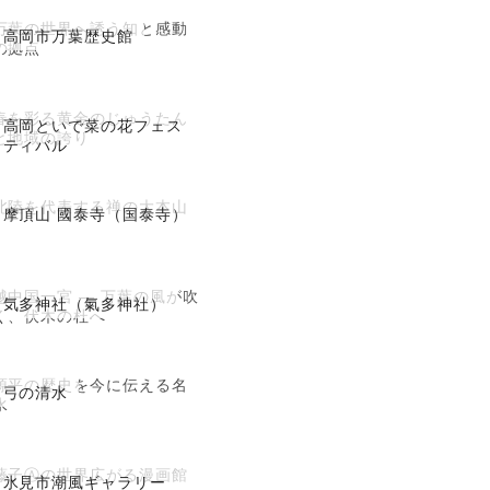
万葉の世界へ誘う知と感動
高岡市万葉歴史館
の拠点
春を彩る黄金のじゅうたん
高岡といで菜の花フェス
と地域の誇り
ティバル
北陸を代表する禅の大本山
摩頂山 國泰寺（国泰寺）
越中国一宮 ― 万葉の風が吹
気多神社（氣多神社）
く、伏木の杜へ
源平の歴史を今に伝える名
弓の清水
水
藤子Ⓐの世界広がる漫画館
氷見市潮風ギャラリー