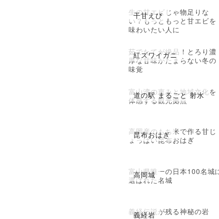
生の甘エビじゃ物足りな
干甘えび
い？もっともっと甘エビを
味わいたい人に
茹でたてが絶品！とろり濃
紅ズワイガニ
厚な甘味がたまらない冬の
味覚
富山湾の恵みと地域文化を
道の駅 まるごと 射水
体感する観光拠点
高岡産のもち米で作る甘じ
昆布おはぎ
ょっぱい昆布おはぎ
富山県唯一の日本100名城
高岡城
選ばれた名城
義経伝説が残る神秘の岩
義経岩