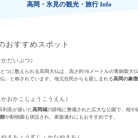
高岡・氷見の観光・旅行 Info
のおすすめスポット
おかだいぶつ）
とつに数えられる高岡大仏は、高さ約16メートルの青銅製大
仏」と称されています。地元住民からも親しまれる
高岡の象徴
たかおかこじょうこうえん）
田利長が築いた
高岡城
の跡地に整備された広大な公園で、桜や
館
や動物園も併設され、家族連れにもおすすめです。
（やまちょうすじ・かなやまち）