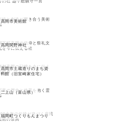
りの杜 越中総鎮守一宮
伝統と創造が響き合う美術
高岡市美術館
館
城下町高岡の信仰と祭礼文
高岡関野神社
化を今に伝える社
商都高岡の記憶を今に伝え
高岡市土蔵造りのまち資
る町家
料館（旧室崎家住宅）
万葉の歴史と絶景を抱く霊
二上山（富山県）
峰
300余年の伝統が息づく庶民
福岡町つくりもんまつり
芸術の祭典