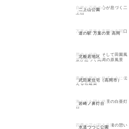
自然と万葉の心が息づく二
二上山公園
上山
万葉の風薫る高岡の玄関口
道の駅 万葉の里 高岡
歴史と信仰、そして田園風
北般若地区
景が息づく高岡の原風景
豪農の歴史と格式を今に伝
武田家住宅（高岡市）
える名建築
海と山を望む絶景の白亜灯
岩崎ノ鼻灯台
台
四季の花が彩る丘陵の憩い
水道つつじ公園