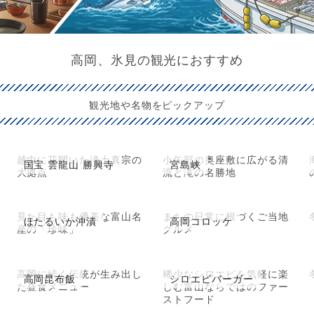
高岡、氷見の観光におすすめ
観光地や名物をピックアップ
越中に花開いた浄土真宗の
小矢部の奥座敷に広がる清
国宝 雲龍山 勝興寺
宮島峡
大拠点
流と滝の名勝地
見た目も味も優美な富山名
まちの日常に根づくご当地
ほたるいか沖漬
高岡コロッケ
産の「珍味」
グルメ
高岡に続く伝統が生み出し
稀少なシロエビを気軽に楽
高岡昆布飯
シロエビバーガー
た昼食メニュー
しむ富山ならではのファー
ストフード