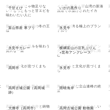
生の甘エビじゃ物足りな
イカ墨×塩辛！富山湾の新湊
干甘えび
いかの黒作り
い？もっともっと甘エビを
漁港で水揚げされたイカ
味わいたい人に
脂ののった富山湾の冬の王
海の町が誇る極上のブラン
富山県産 寒ブリ
氷見牛
様
ド和牛
とろける肉の旨みを味わう
濃厚豆乳プリンに昆布アン
氷見牛カレー
横綱富山の豆乳ぷりん
贅沢な一皿
グレーズソースが絶妙に絡
+昆布アングレース
む
歴史と文化が息づくまち
海の恵みと文化が息づくま
高岡市
氷見市
ち
に
桜と水濠が彩る歴史の名園
海越しに望む立山連峰の絶
高岡古城公園（高岡城
雨晴海岸
景
跡）
高岡を象徴する信仰と鋳物
まちなかで出会うやさしい
大佛寺（高岡市）
高岡古城公園 動物園