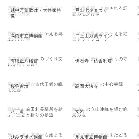
万葉の心が息づく二上山と
日本海側随一と称される幻
越中万葉歌碑・大伴家持
戸出七夕まつり
高岡の風景
想の七夕行事
像
歴史と伝統を今に伝える郷
万葉の風景を今に伝える絶
高岡市立博物館
二上山万葉ライン
土の学び舎
景ドライブコース
高岡の歴史とものづくり文
二上山に抱かれた祈りの寺
有礒正八幡宮
佛石寺・仏舎利塔
化を見守る古社
富山湾を望む古代王者の眠
越中法華信仰の中心寺院
桜谷古墳
高岡大法寺
る史跡
瑞龍寺と前田利長墓所を結
海越しの立山連峰を望む絶
八丁道
女岩
ぶ、歴史と祈りの参道
景の地
身近な川と廃校から始まる
氷見の歴史と文化をたどる
ひみラボ水族館
氷見市立博物館