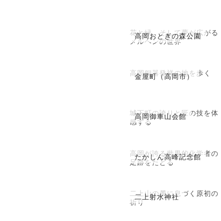
花と緑、そして夢が広がる
高岡おとぎの森公園
メルヘンの世界
高岡銅器発祥の地を歩く
金屋町（高岡市）
城下町の誇りと匠の技を体
高岡御車山会館
感する
高岡が誇る世界的化学者の
たかしん高峰記念館
足跡をたどる
二上山の麓に息づく原初の
二上射水神社
祈り