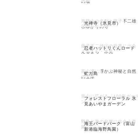
の場
海慧山の名刹と藤子不二雄
光禅寺（氷見市）
Ⓐゆかりの寺
藤子不二雄Ⓐの世界に出会
忍者ハットリくんロード
えるまち・氷見
富山湾に浮かぶ神秘と自然
虻ガ島
の宝庫
里山に広がる「100年ガー
フォレストフローラル 氷
ン」
見あいやまガーデン
野鳥と海の自然に出会う楽
海王バードパーク（富山
園
新港臨海野鳥園）