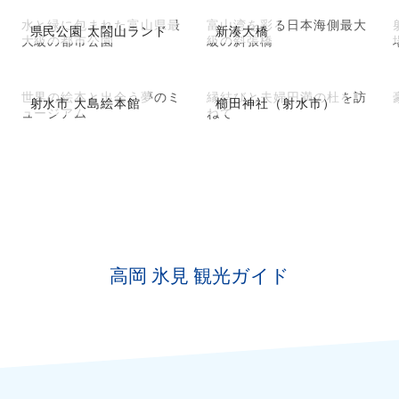
水と緑に包まれた富山県最
富山湾を彩る日本海側最大
県民公園 太閤山ランド
新湊大橋
大級の都市公園
級の斜張橋
世界の絵本と出会う夢のミ
縁結びと夫婦円満の杜を訪
射水市 大島絵本館
櫛田神社（射水市）
ュージアム
ねて
高岡 氷見 観光ガイド