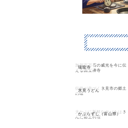
加賀百万石の威光を今に伝
瑞龍寺
える国宝禅寺
伝統が息づく氷見市の郷土
氷見うどん
の味
大かぶに新鮮なサバをはさ
かぶらずし（富山県）
んだ郷土料理