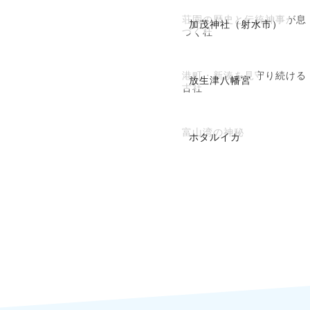
荘園の歴史と伝統神事が息
加茂神社（射水市）
づく杜
港町・新湊を見守り続ける
放生津八幡宮
古社
富山湾の神秘
ホタルイカ