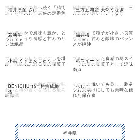
福井から京の都へ続く「鯖街
福井県のうなぎの名産地、三
福井県産 さば
三方五湖産 天然うなぎ
道」を往来した若狭の定番魚
方五湖のおいしいうなぎ
きめ細やかで風味も豊か、と
肉が厚くて種子が小さい良質
若狭牛
福井梅
ろけるような食感と甘みのサ
な逸品。甘みと酸味のバラン
シは絶品
スが絶妙
プルルンとしたのどごしを堪
プルルンとした食感の葛スイ
小浜 くずまんじゅう
葛スイーツ
能。涼味あふれる夏の和菓子
ーツは夏の和菓子として涼味
満点
ブランデーにも似た芳醇な味
そのまま焼いても良し、刺身
BENICHU 19° 樽熟成梅
へしこ
わいと樽の香りを感じる最高
やお茶漬けにしても美味な優
酒
級梅酒
れた保存食
福井県