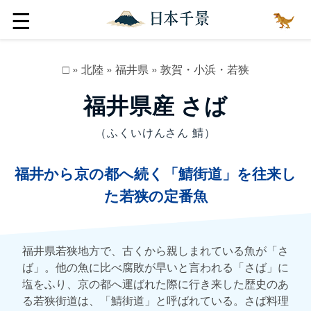
☰
□
»
北陸
»
福井県
»
敦賀・小浜・若狭
福井県産 さば
（ふくいけんさん 鯖）
福井から京の都へ続く「鯖街道」を往来し
た若狭の定番魚
福井県若狭地方で、古くから親しまれている魚が「さ
ば」。他の魚に比べ腐敗が早いと言われる「さば」に
塩をふり、京の都へ運ばれた際に行き来した歴史のあ
る若狭街道は、「鯖街道」と呼ばれている。さば料理