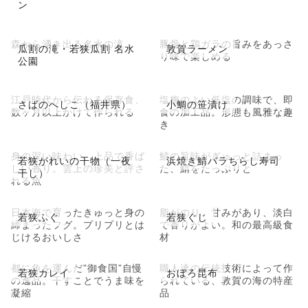
ン
森から湧き出る名水の滝
豚骨と鶏ガラの旨みをあっさ
瓜割の滝・若狭瓜割 名水
敦賀ラーメン
り味で楽しめる
公園
江戸時代から伝わる保存食、
塩梅のよい低塩の調味で、即
さばのへしこ（福井県）
小鯛の笹漬け
数ヶ月以上かけて作られる
食の加工品。形態も風雅な趣
き
身の深い味わい、上品で香ば
鯖の旨味がぎゅっと詰まっ
若狭がれいの干物（一夜
浜焼き鯖バラちらし寿司
しい香り。雲上の珍美と評さ
た、鯖をたっぷりと
干し）
れる魚
日本海で育ったきゅっと身の
脂がのり、甘みがあり、淡白
若狭ふぐ
若狭ぐじ
締まったフグ。プリプリとは
で香りがよい。和の最高級食
じけるおいしさ
材
都に魚を運んだ”御食国”自慢
職人達の伝統技術によって作
若狭カレイ
おぼろ昆布
の逸品。干すことでうま味を
られている、敦賀の海の特産
凝縮
品