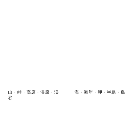
山・峠・高原・湿原・渓
海・海岸・岬・半島・島
谷