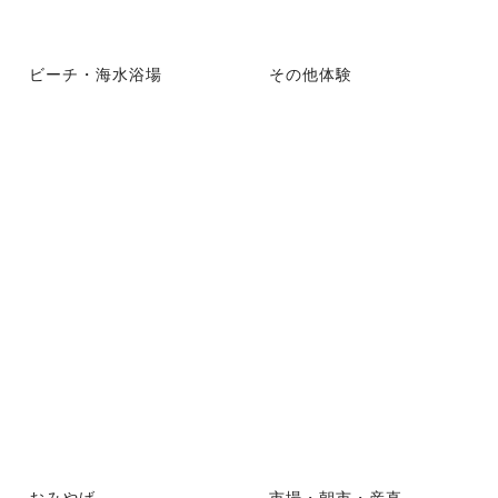
ビーチ・海水浴場
その他体験
おみやげ
市場・朝市・産直