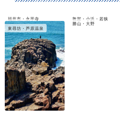
福井市・永平寺
敦賀・小浜・若狭
越前・鯖江
勝山・大野
東尋坊・芦原温泉