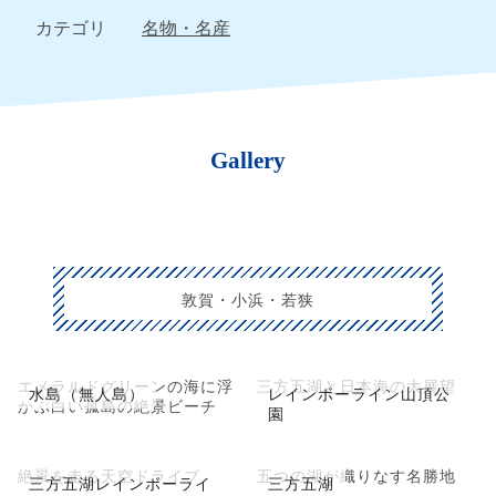
カテゴリ
名物・名産
Gallery
敦賀・小浜・若狭
エメラルドグリーンの海に浮
三方五湖と日本海の大展望
水島（無人島）
レインボーライン山頂公
かぶ白い孤島の絶景ビーチ
園
絶景を走る天空ドライブ
五つの湖が織りなす名勝地
三方五湖レインボーライ
三方五湖