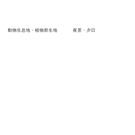
動物生息地・植物群生地
夜景・夕日