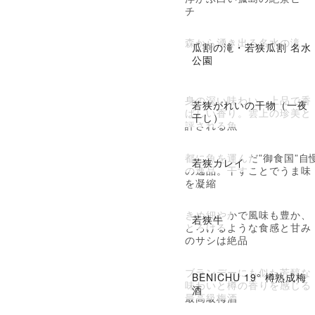
チ
森から湧き出る名水の滝
瓜割の滝・若狭瓜割 名水
公園
身の深い味わい、上品で香
若狭がれいの干物（一夜
ばしい香り。雲上の珍美と
干し）
評される魚
都に魚を運んだ”御食国”自
若狭カレイ
の逸品。干すことでうま味
を凝縮
きめ細やかで風味も豊か、
若狭牛
とろけるような食感と甘み
のサシは絶品
ブランデーにも似た芳醇な
BENICHU 19° 樽熟成梅
味わいと樽の香りを感じる
酒
最高級梅酒