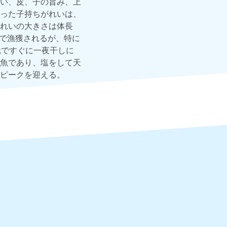
い、皮、子の旨み、上
った子持ちがれいは、
れいの大きさは体長
漁で漁獲されるが、特に
元ですぐに一夜干しに
魚であり、塩をして天
ピークを迎える。