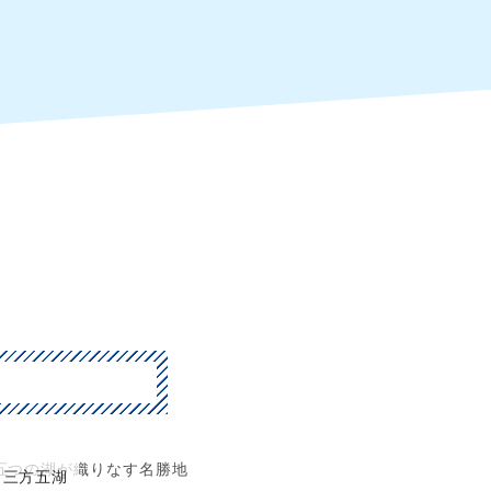
五つの湖が織りなす名勝地
三方五湖