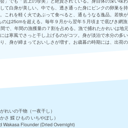
会」でも「雲上の珍美」と絶賛されている。身自体の深い味わ
して白身が美しい。中でも、透き通った身にピンクの卵巣を持
。これを軽く火であぶって食べると、通もうなる逸品。若狭が
いものは25cmを超える。毎年９月から翌年５月頃まで底びき網
月間で、年間の漁獲量の７割を占める。漁で捕れたかれいは地
には寒風でさっと干し上げるのがコツ。身が淡泊で水分の多い
り、身が締まっておいしさが増す。お歳暮の時期には、出荷の
がれいの干物（一夜干し）
かさ 鰈 ひもの いちやぼし）
d Wakasa Flounder (Dried Overnight)