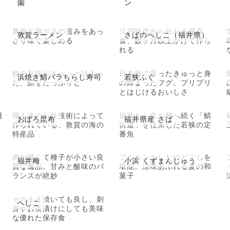
園
ン
豚骨と鶏ガラの旨みをあっ
江戸時代から伝わる保存
敦賀ラーメン
さばのへしこ（福井県）
さり味で楽しめる
食、数ヶ月以上かけて作ら
れる
鯖の旨味がぎゅっと詰まっ
日本海で育ったきゅっと身
浜焼き鯖バラちらし寿司
若狭ふぐ
た、鯖をたっぷりと
の締まったフグ。プリプリ
とはじけるおいしさ
慢
職人達の伝統技術によって
福井から京の都へ続く「鯖
おぼろ昆布
福井県産 さば
作られている、敦賀の海の
街道」を往来した若狭の定
特産品
番魚
肉が厚くて種子が小さい良
プルルンとしたのどごしを
福井梅
小浜 くずまんじゅう
質な逸品。甘みと酸味のバ
堪能。涼味あふれる夏の和
ランスが絶妙
菓子
そのまま焼いても良し、刺
へしこ
身やお茶漬けにしても美味
な優れた保存食