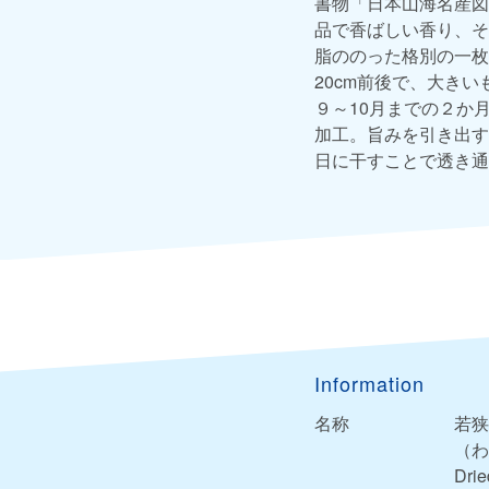
書物「日本山海名産図
品で香ばしい香り、そ
脂ののった格別の一枚
20cm前後で、大き
９～10月までの２か
加工。旨みを引き出す
日に干すことで透き通
Information
名称
若狭
（わ
Drie