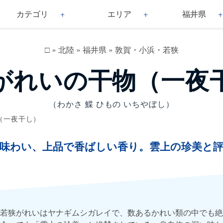
カテゴリ
エリア
福井県
□
»
北陸
»
福井県
»
敦賀・小浜・若狭
がれいの干物（一夜
（わかさ 鰈 ひもの いちやぼし）
（一夜干し）
味わい、上品で香ばしい香り。雲上の珍美と
若狭がれいはヤナギムシガレイで、数あるかれい類の中でも絶