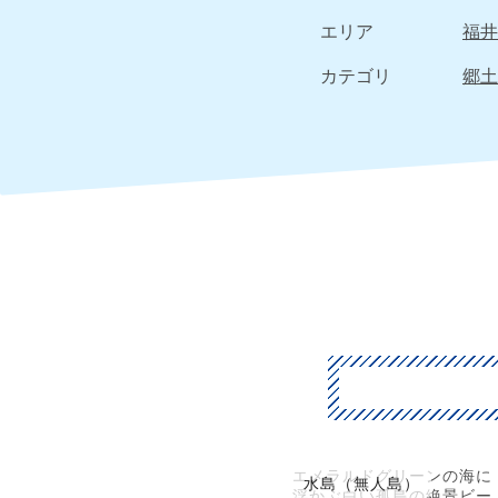
エリア
福井
カテゴリ
郷土
エメラルドグリーンの海に
水島（無人島）
浮かぶ白い孤島の絶景ビー