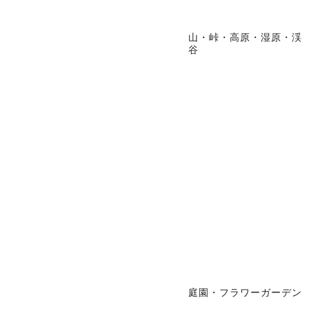
山・峠・高原・湿原・渓
谷
庭園・フラワーガーデン