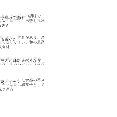
塩梅のよい低塩の調味で、
小鯛の笹漬け
即食の加工品。形態も風雅
な趣き
脂がのり、甘みがあり、淡
若狭ぐじ
白で香りがよい。和の最高
級食材
福井県のうなぎの名産地、
三方五湖産 天然うなぎ
三方五湖のおいしいうなぎ
プルルンとした食感の葛ス
葛スイーツ
イーツは夏の和菓子として
涼味満点