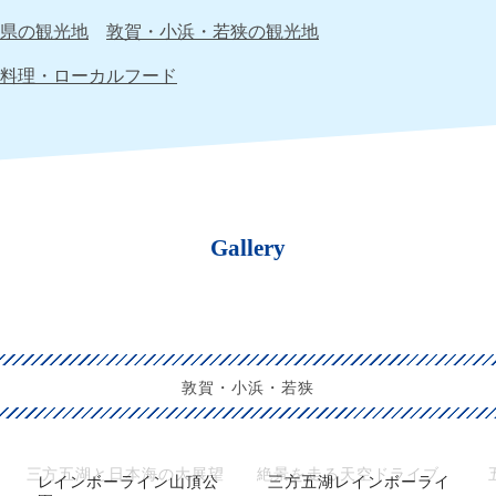
県の観光地
敦賀・小浜・若狭の観光地
料理・ローカルフード
Gallery
敦賀・小浜・若狭
三方五湖と日本海の大展望
絶景を走る天空ドライブ
レインボーライン山頂公
三方五湖レインボーライ