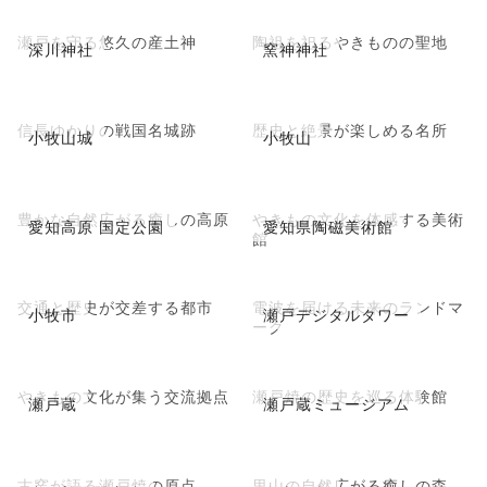
瀬戸を守る悠久の産土神
陶祖を祀るやきものの聖地
深川神社
窯神神社
信長ゆかりの戦国名城跡
歴史と絶景が楽しめる名所
小牧山城
小牧山
豊かな自然広がる癒しの高原
やきもの文化を体感する美術
愛知高原 国定公園
愛知県陶磁美術館
館
交通と歴史が交差する都市
電波を届ける未来のランドマ
小牧市
瀬戸デジタルタワー
ーク
やきもの文化が集う交流拠点
瀬戸焼の歴史を巡る体験館
瀬戸蔵
瀬戸蔵ミュージアム
古窯が語る瀬戸焼の原点
里山の自然広がる癒しの森