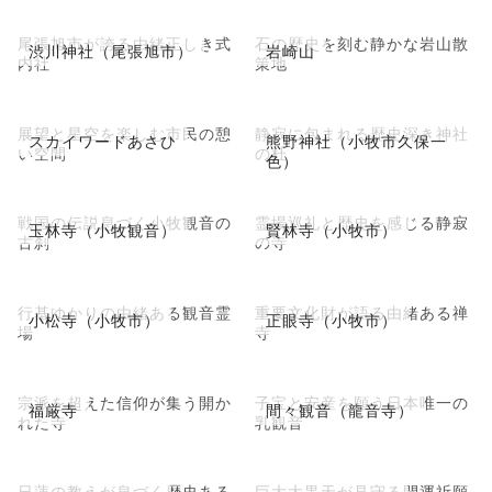
尾張旭市が誇る由緒正しき式
石の歴史を刻む静かな岩山散
渋川神社（尾張旭市）
岩崎山
内社
策地
展望と星空を楽しむ市民の憩
静寂に包まれる歴史深き神社
スカイワードあさひ
熊野神社（小牧市久保一
い空間
の杜
色）
戦国の伝説息づく小牧観音の
霊場巡礼と歴史を感じる静寂
玉林寺（小牧観音）
賢林寺（小牧市）
古刹
の寺
行基ゆかりの由緒ある観音霊
重要文化財が語る由緒ある禅
小松寺（小牧市）
正眼寺（小牧市）
場
寺
宗派を超えた信仰が集う開か
子宝と安産を願う日本唯一の
福厳寺
間々観音（龍音寺）
れた寺
乳観音
日蓮の教えが息づく歴史ある
巨大大黒天が見守る開運祈願