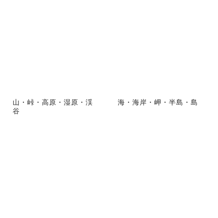
山・峠・高原・湿原・渓
海・海岸・岬・半島・島
谷