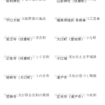
前利神社
山那神社（扶桑町）
細長く育つ伝統野菜の逸品
優雅な美を伝える伝統工芸傘
守口大根
儀典用端折 長柄傘
歴史薫る文化財の静寂古刹
桜と歴史が彩る穏やかな町
覚王寺（扶桑町）
大口町（愛知県）
静寂に包まれる心安らぐ古刹
戦国の記憶を伝える平城跡
正覚寺（扶桑町）
小口城
伝説息づく山姥ゆかりの古寺
やきもの文化が息づく陶都
徳林寺（大口町）
瀬戸市
歴史と伝説が宿る古刹の風情
四季彩る絶景と歴史の名刹
雲興寺
定光寺（瀬戸市）