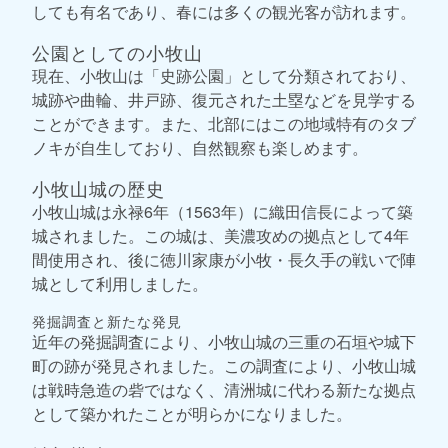
しても有名であり、春には多くの観光客が訪れます。
公園としての小牧山
現在、小牧山は「史跡公園」として分類されており、
城跡や曲輪、井戸跡、復元された土塁などを見学する
ことができます。また、北部にはこの地域特有のタブ
ノキが自生しており、自然観察も楽しめます。
小牧山城の歴史
小牧山城は永禄6年（1563年）に織田信長によって築
城されました。この城は、美濃攻めの拠点として4年
間使用され、後に徳川家康が小牧・長久手の戦いで陣
城として利用しました。
発掘調査と新たな発見
近年の発掘調査により、小牧山城の三重の石垣や城下
町の跡が発見されました。この調査により、小牧山城
は戦時急造の砦ではなく、清洲城に代わる新たな拠点
として築かれたことが明らかになりました。