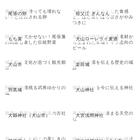
黄身を箸で持っても壊れな
大粒でもっちりとした食感
尾張の卵
祖父江 ぎんなん
い！と注目される卵
と、ほど良いほろ苦さがやみ
つきに
雑煮には欠かせない！尾張藩
木曽川の伏流水と厳選素材か
もち菜
犬山ローレライ麦酒
の武家も食した伝統野菜
ら生まれた本場ドイツ志向の
ビール
城下町と文化が息づく観光都
天守の起源を伝える歴史の城
犬山市
楽田城
市
跡
戦国の記憶残る武将ゆかりの
城主の祈りを今に伝える神社
羽黒城
犬山神社
城
開運と繁栄を願う尾張の古社
尾張富士山頂に鎮まる天空の
大縣神社（犬山市）
大宮浅間神社
社
登って楽しむ郷土の美しき山
縁結びで人気の華やかな神社