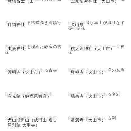
尾張富士（山）
三光稲荷神社（犬山市）
犬山城を守る格式高き総鎮守
伝統と華麗な車山が織りなす
針綱神社
犬山祭
春の祭礼
古代の歴史を秘めた静寂の古
童話の世界広がるユニーク神
虫鹿神社
桃太郎神社（犬山市）
社
社
文化財が彩る歴史ある古寺
戦国の歴史を伝える禅の名刹
圓明寺（犬山市）
興禅寺（犬山市）
紅葉彩る絶景の観音霊場
禅の歴史深い由緒ある名刹
寂光院（継鹿尾観音）
瑞泉寺（犬山市）
交通安全祈願で名高い寺院
自然と文化が息づく古刹
犬山成田山（成田山 名古
常満寺（犬山市）
屋別院 大聖寺）