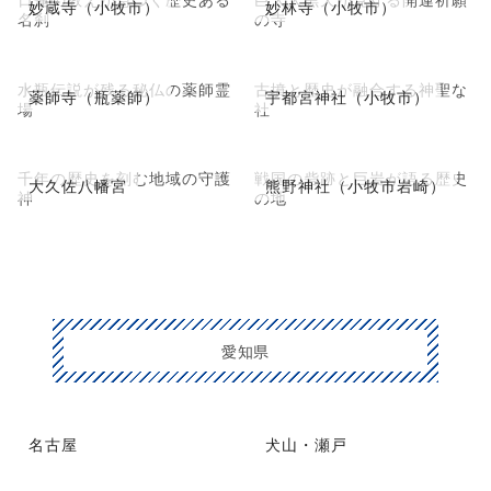
妙蔵寺（小牧市）
妙林寺（小牧市）
名刹
の寺
水瓶伝説が残る秘仏の薬師霊
古墳と歴史が融合する神聖な
薬師寺（瓶薬師）
宇都宮神社（小牧市）
場
社
千年の歴史を刻む地域の守護
戦国の砦跡と巨岩が語る歴史
大久佐八幡宮
熊野神社（小牧市岩崎）
神
の地
愛知県
名古屋
犬山・瀬戸