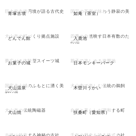
巨大前方後円墳が語る古代史
国宝の茶室で味わう静寂の美
青塚古墳
如庵（茶室）
犬山市の町づくり拠点施設
四季の自然映す日本有数のた
どんでん館
入鹿池
め池
夢広がる体験型スイーツ城
親子で楽しめる遊園地
お菓子の城
日本モンキーパーク
国宝犬山城のふもとに湧く美
犬山市で楽しむ伝統の鵜飼
犬山温泉
木曽川うかい
肌の湯
犬山市の伝統陶磁器
自然と暮らしが調和する町
犬山焼
扶桑町（愛知県）
古墳に鎮座する神秘の古社
千年の歴史を誇る格式の社