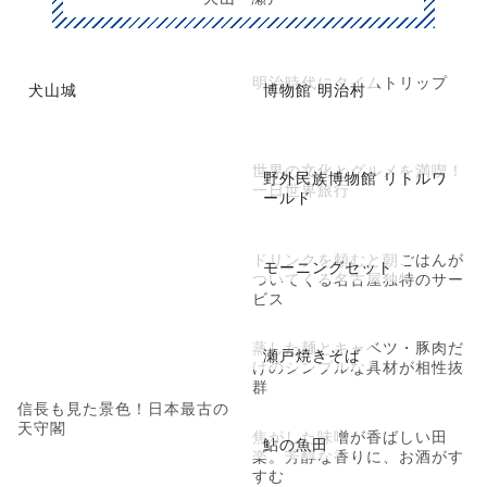
明治時代にタイムトリップ
犬山城
博物館 明治村
世界の文化とグルメを満喫！
野外民族博物館 リトルワ
一日世界旅行
ールド
ドリンクを頼むと朝ごはんが
モーニングセット
ついてくる名古屋独特のサー
ビス
蒸した麺とキャベツ・豚肉だ
瀬戸焼きそば
けのシンプルな具材が相性抜
群
信長も見た景色！日本最古の
天守閣
焦がした味噌が香ばしい田
鮎の魚田
楽。芳醇な香りに、お酒がす
すむ