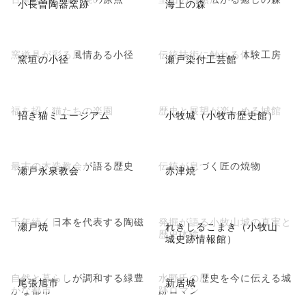
小長曽陶器窯跡
海上の森
窯道具が彩る風情ある小径
伝統技術に触れる体験工房
窯垣の小径
瀬戸染付工芸館
福を招く猫たちの楽園
歴史と展望が楽しめる城館
招き猫ミュージアム
小牧城（小牧市歴史館）
最古の木造教会が語る歴史
伝統が息づく匠の焼物
瀬戸永泉教会
赤津焼
千年続く日本を代表する陶磁
発掘が語る小牧山城の真実と
瀬戸焼
れきしるこまき（小牧山
歴史体験
城史跡情報館）
自然と暮らしが調和する緑豊
水野氏の歴史を今に伝える城
尾張旭市
新居城
かな都市
跡ロマン