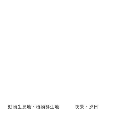
動物生息地・植物群生地
夜景・夕日