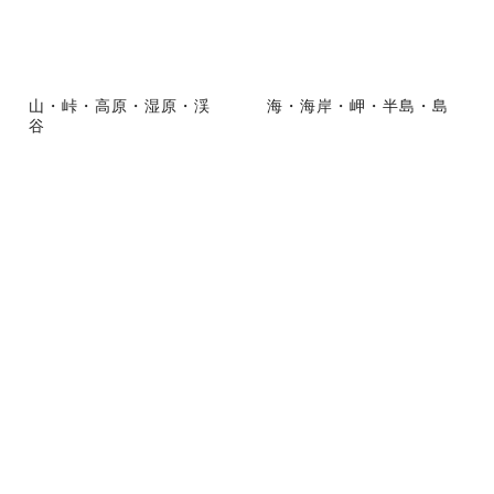
山・峠・高原・湿原・渓
海・海岸・岬・半島・島
谷