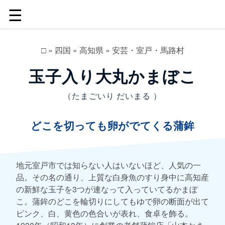
☰
□
»
四国
»
高知県
»
安芸・室戸・馬路村
玉子入り大丸かまぼこ
（たまごいり だいまる ）
どこを切っても卵がでてくる蒲鉾
地元室戸市では知らない人はいないほど、人気の一
品。その名の通り、上質な白身魚のすり身中に高知産
の新鮮な玉子を3つが連なって入っていてるかまぼ
こ。蒲鉾のどこを輪切りにしてもゆで卵の断面が出て
ピンク、白、黄色の色合いが表れ、食卓を飾る。