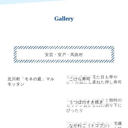
Gallery
安芸・室戸・馬路村
多彩な具材で見た目も華や
北川村「モネの庭」マル
こけら寿司
か！何層にも重ねた押し寿司
モッタン
ふっくらとした白身と独特の
うつぼのすき焼き
ゼラチン質が甘口の割り下に
ぴったり
アワビを超える美味さ！荒磯
ながれこ（トコブシ）