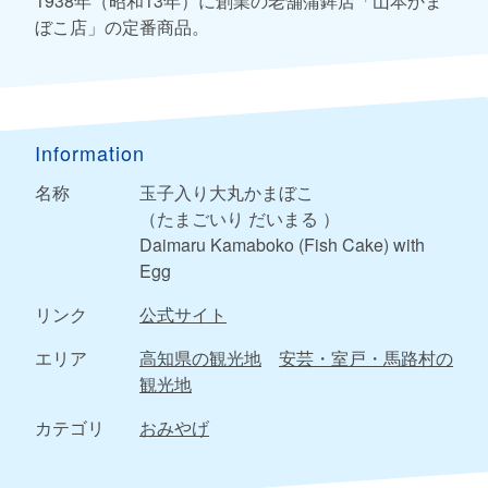
1938年（昭和13年）に創業の老舗蒲鉾店「山本かま
ぼこ店」の定番商品。
Information
名称
玉子入り大丸かまぼこ
（たまごいり だいまる ）
Daimaru Kamaboko (Fish Cake) with
Egg
リンク
公式サイト
エリア
高知県の観光地
安芸・室戸・馬路村の
観光地
カテゴリ
おみやげ