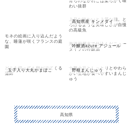
育ちのながれこは柔らかく味
わい抜群
上品な味わいと上質な脂。と
高知県産 キンメダイ
ろけるような美味しさが自慢
の高級魚
モネの絵画に入り込んだよう
な、睡蓮が咲くフランスの庭
海洋深層水で仕込んだニュー
吟醸酒azure アジュール
園
タイプの吟醸酒
どこを切っても卵がでてくる
十勝小豆としっとりとやわら
玉子入り大丸かまぼこ
野根まんじゅう
蒲鉾
かい生地が食べやすいまんじ
ゅう
高知県