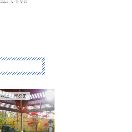
は味わいを堪能
長岡・三条・柏崎
村上・新発田