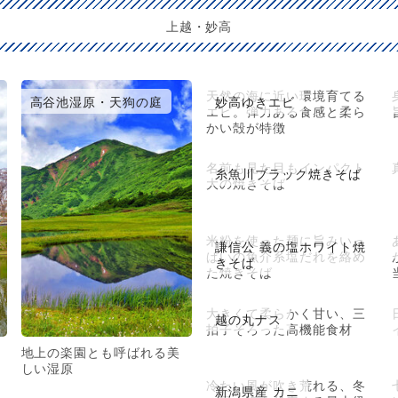
上越・妙高
天然の海に近い環境育てる
高谷池湿原・天狗の庭
妙高ゆきエビ
エビ。弾力ある食感と柔ら
かい殻が特徴
名前も見た目もインパクト
糸魚川ブラック焼きそば
大の焼きそば
米粉を使った麺に旨みいっ
謙信公 義の塩ホワイト焼
ぱいの魚介系塩だれを絡め
きそば
た焼きそば
大きくて柔らかく甘い、三
越の丸ナス
拍子そろった高機能食材
地上の楽園とも呼ばれる美
しい湿原
冷たい風が吹き荒れる、冬
新潟県産 カニ