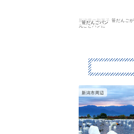
新潟県の和菓子 笹だんごが
笹だんごパン
丸ごとパンに
新潟市周辺