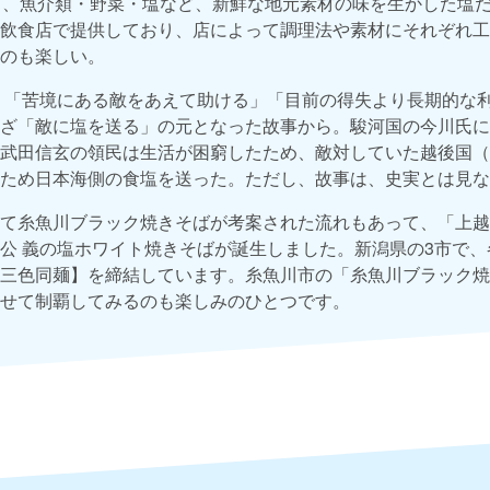
し、魚介類・野菜・塩など、新鮮な地元素材の味を生かした塩
飲食店で提供しており、店によって調理法や素材にそれぞれ工
のも楽しい。
、「苦境にある敵をあえて助ける」「目前の得失より長期的な
ざ「敵に塩を送る」の元となった故事から。駿河国の今川氏に
武田信玄の領民は生活が困窮したため、敵対していた越後国（
ため日本海側の食塩を送った。ただし、故事は、史実とは見な
て糸魚川ブラック焼きそばが考案された流れもあって、「上越
公 義の塩ホワイト焼きそばが誕生しました。新潟県の3市で
三色同麺】を締結しています。糸魚川市の「糸魚川ブラック焼
せて制覇してみるのも楽しみのひとつです。