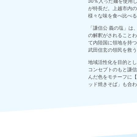
30％入った麺を使用
が特長だ。上越市内の
様々な味を食べ比べる
「謙信公 義の塩」は
の解釈がされることわ
て内陸国に領地を持つ
武田信玄の領民を救う
地域活性化を目的とし
コンセプトのもと謙信
んだ色をモチーフに【
ッド焼きそば」も合わ