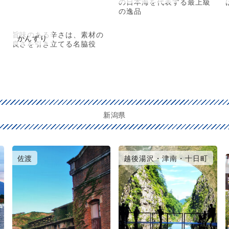
の日本海を代表する最上級
の逸品
旨味のある辛さは、素材の
かんずり
良さを引き立てる名脇役
新潟県
佐渡
越後湯沢・津南・十日町