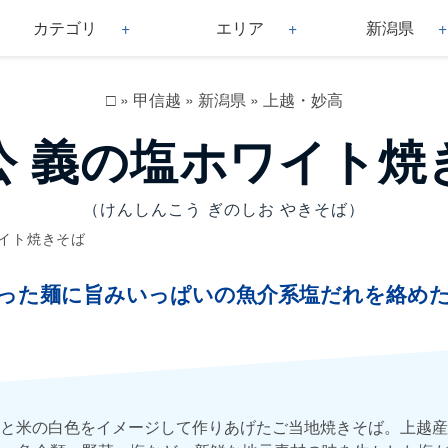
カテゴリ
エリア
新潟県
□
»
甲信越
»
新潟県
»
上越・妙高
公 義の塩ホワイト焼
（けんしんこう ぎのしお やきそば）
ワイト焼きそば
った麺に旨みいっぱいの魚介系塩だれを絡め
と米の白色をイメージして作りあげたご当地焼きそば。上越産