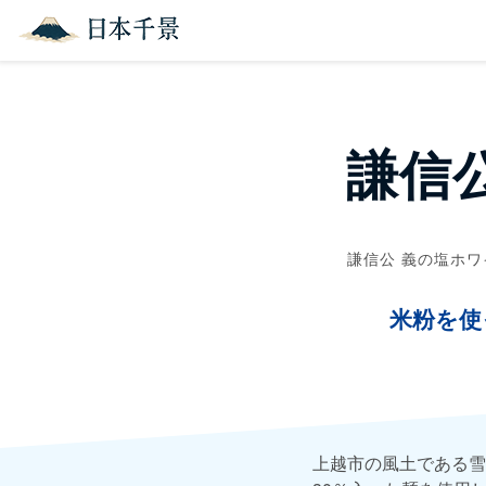
謙信
謙信公 義の塩ホ
米粉を使
上越市の風土である雪