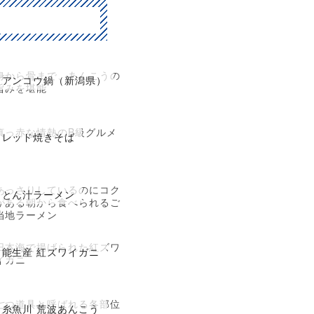
身から骨まで、あんこうの
アンコウ鍋（新潟県）
旨みを堪能
真っ赤な情熱のB級グルメ
レッド焼きそば
あっさりしているのにコク
とん汁ラーメン
がある朝から食べられるご
当地ラーメン
日本海で揚げられた紅ズワ
能生産 紅ズワイガニ
イガニ
七つ道具と呼ばれる各部位
糸魚川 荒波あんこう