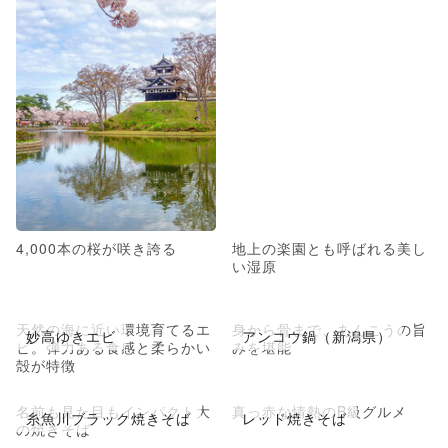
4,000本の桜が咲き誇る
地上の楽園とも呼ばれる美し
い湿原
天然の海に近い環境育てるエ
身から骨まで、あんこうの旨
妙高ゆきエビ
アンコウ鍋（新潟県）
ビ。弾力ある食感と柔らかい
みを堪能
殻が特徴
名前も見た目もインパクト大
真っ赤な情熱のB級グルメ
糸魚川ブラック焼きそば
レッド焼きそば
の焼きそば