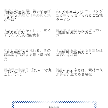
米粉を使った麺に旨みいっぱ
あっさりしているのにコクが
謙信公 義の塩ホワイト焼
とん汁ラーメン
いの魚介系塩だれを絡めた焼
ある朝から食べられるご当地
きそば
きそば
ラーメン
大きくて柔らかく甘い、三拍
日本海で揚げられた紅ズワイ
越の丸ナス
能生産 紅ズワイガニ
子そろった高機能食材
ガニ
冷たい風が吹き荒れる、冬の
七つ道具と呼ばれる各部位は
新潟県産 カニ
糸魚川 荒波あんこう
日本海を代表する最上級の逸
味わいを堪能
品
新潟県の和菓子 笹だんごが丸
旨味のある辛さは、素材の良
笹だんごパン
かんずり
ごとパンに
さを引き立てる名脇役
新潟県