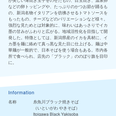
が美しい薄焼き玉子をのせたもの、目玉焼き、温泉卵
などの卵トッピングや、たっぷりのかつお節が踊るも
の、新潟名物イタリアンを彷彿させるトマトソースを
もったもの、チーズなどのバリエーションなど様々。
強烈な見ためとは対象的に、味わいはあっさりでイカ
墨の甘みがふわりと広がる。地域活性化を目指して開
発した。特徴としては、新潟県産のイカを具材に、イ
カ墨を麺に絡めて真っ黒な見た目に仕上げる。麺は中
華麺が一般的で、日本そばを使う場合もある。市内各
所で食べられ、店先の「ブラック」ののぼり旗を目印
に。
Information
名称
糸魚川ブラック焼きそば
（いといがわ やきそば）
Itoigawa Black Yakisoba