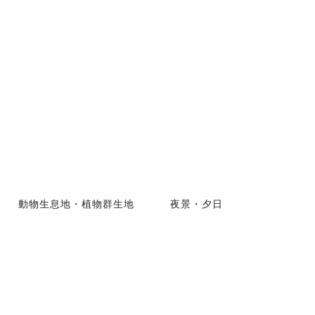
動物生息地・植物群生地
夜景・夕日