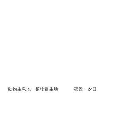
動物生息地・植物群生地
夜景・夕日