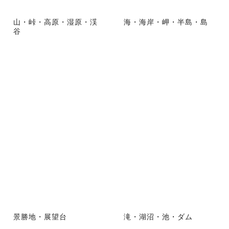
山・峠・高原・湿原・渓
海・海岸・岬・半島・島
谷
景勝地・展望台
滝・湖沼・池・ダム