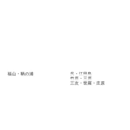
福山・鞆の浦
呉・江田島
竹原・三原
三次・世羅・庄原