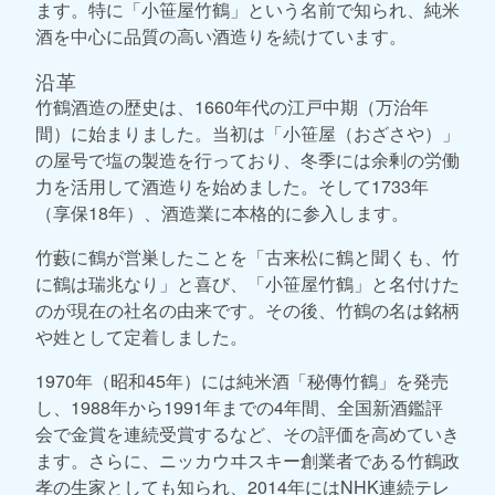
ます。特に「小笹屋竹鶴」という名前で知られ、純米
酒を中心に品質の高い酒造りを続けています。
沿革
竹鶴酒造の歴史は、1660年代の江戸中期（万治年
間）に始まりました。当初は「小笹屋（おざさや）」
の屋号で塩の製造を行っており、冬季には余剰の労働
力を活用して酒造りを始めました。そして1733年
（享保18年）、酒造業に本格的に参入します。
竹藪に鶴が営巣したことを「古来松に鶴と聞くも、竹
に鶴は瑞兆なり」と喜び、「小笹屋竹鶴」と名付けた
のが現在の社名の由来です。その後、竹鶴の名は銘柄
や姓として定着しました。
1970年（昭和45年）には純米酒「秘傳竹鶴」を発売
し、1988年から1991年までの4年間、全国新酒鑑評
会で金賞を連続受賞するなど、その評価を高めていき
ます。さらに、ニッカウヰスキー創業者である竹鶴政
孝の生家としても知られ、2014年にはNHK連続テレ