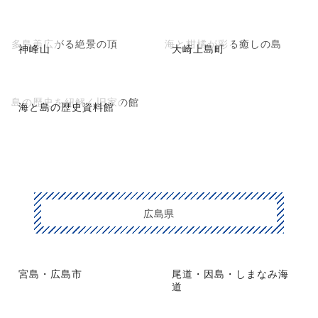
多島美広がる絶景の頂
海と柑橘が彩る癒しの島
神峰山
大崎上島町
島の歴史を紐解く旧家の館
海と島の歴史資料館
広島県
宮島・広島市
尾道・因島・しまなみ海
道