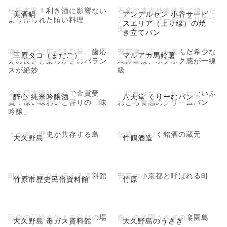
杜氏考案！利き酒に影響ない
石窯の遠赤外線効果で焼いた
美酒鍋
アンデルセン 小谷サービ
よう作られた賄い料理
アツアツをサービスエリアで
スエリア（上り線）の焼
楽しむ
き立てパン
噛むほどに広がる旨味。歯応
安芸津の赤土が産んだ希少な
三原タコ（まだこ）
マルアカ馬鈴薯
えの良さと柔らかさのバラン
馬鈴薯は、ホクホク感が一線
スが絶妙
級
全米日本酒歓評会で金賞受
一度食べたら忘れられないふ
醉心 純米吟醸酒
八天堂 くりーむパン
賞！深い味わいと香りの「味
わとろ食感のクリームパン
吟醸」
うさぎと歴史が共存する島
伝統が息づく銘酒の蔵元
大久野島
竹鶴酒造
町並みと文化を伝える資料館
安芸の小京都と呼ばれる町
竹原市歴史民俗資料館
竹原
戦争の記憶を伝える学びの場
癒しの楽園うさぎの楽園島
大久野島 毒ガス資料館
大久野島のうさぎ