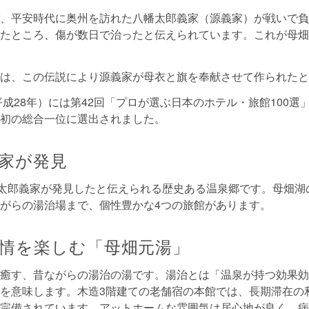
、平安時代に奥州を訪れた八幡太郎義家（源義家）が戦いで負
たところ、傷が数日で治ったと伝えられています。これが母畑
は、この伝説により源義家が母衣と旗を奉献させて作られたと
（平成28年）には第42回「プロが選ぶ日本のホテル・旅館100選
初の総合一位に選出されました。
家が発見
幡太郎義家が発見したと伝えられる歴史ある温泉郷です。母畑湖
がらの湯治場まで、個性豊かな4つの旅館があります。
情を楽しむ「母畑元湯」
癒す、昔ながらの湯治の湯です。湯治とは「温泉が持つ効果効
を意味します。木造3階建ての老舗宿の本館では、長期滞在の
完備されています。アットホームな雰囲気は居心地が良く、病