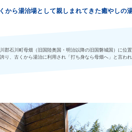
くから湯治場として親しまれてきた癒やしの
川郡石川町母畑（旧国陸奥国・明治以降の旧国磐城国）に位置
誇り、古くから湯治に利用され「打ち身なら母畑へ」と言われ