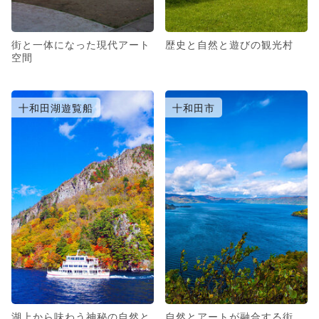
街と一体になった現代アート
歴史と自然と遊びの観光村
空間
十和田湖遊覧船
十和田市
湖上から味わう神秘の自然と
自然とアートが融合する街