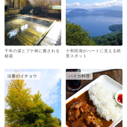
千年の湯とブナ林に癒される
十和田湖がハートに見える絶
秘湯
景スポット
法量のイチョウ
パイカ料理