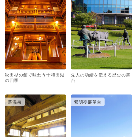
秋田杉の館で味わう十和田湖
先人の功績を伝える歴史の舞
の四季
台
蔦温泉
紫明亭展望台