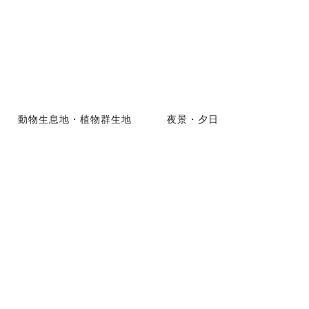
動物生息地・植物群生地
夜景・夕日