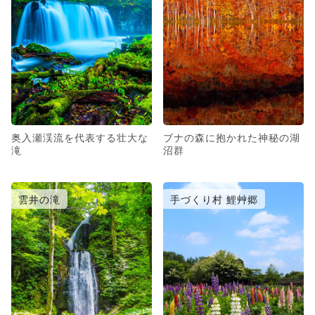
奥入瀬渓流を代表する壮大な
ブナの森に抱かれた神秘の湖
滝
沼群
雲井の滝
手づくり村 鯉艸郷