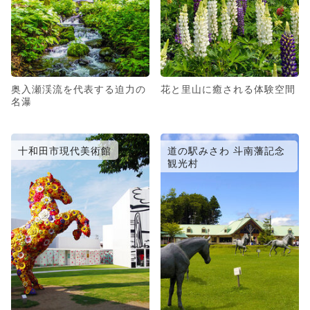
奥入瀬渓流を代表する迫力の
花と里山に癒される体験空間
名瀑
十和田市現代美術館
道の駅みさわ 斗南藩記念
観光村