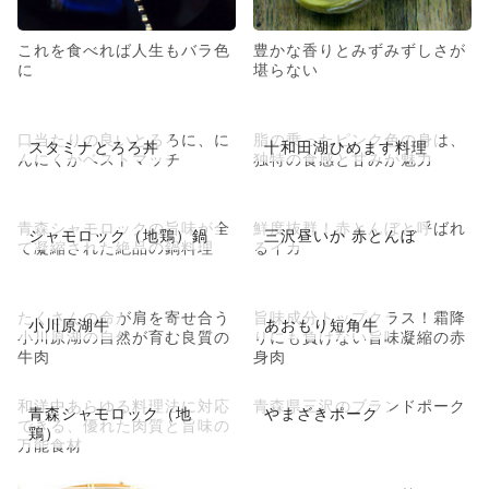
これを食べれば人生もバラ色
豊かな香りとみずみずしさが
に
堪らない
口当たりの良いとろろに、に
脂の乗ったピンク色の身は、
スタミナとろろ丼
十和田湖ひめます料理
んにくがベストマッチ
独特の食感と甘みが魅力
青森シャモロックの旨味が全
鮮度抜群！赤とんぼと呼ばれ
シャモロック（地鶏）鍋
三沢昼いか 赤とんぼ
て凝縮された絶品の鍋料理
るイカ
たくさんの命が肩を寄せ合う
旨味成分トップクラス！霜降
小川原湖牛
あおもり短角牛
小川原湖の自然が育む良質の
りにも負けない旨味凝縮の赤
牛肉
身肉
和洋中あらゆる料理法に対応
青森県三沢のブランドポーク
青森シャモロック（地
やまざきポーク
できる、優れた肉質と旨味の
鶏）
万能食材