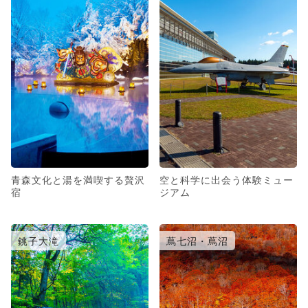
青森文化と湯を満喫する贅沢
空と科学に出会う体験ミュー
宿
ジアム
銚子大滝
蔦七沼・蔦沼