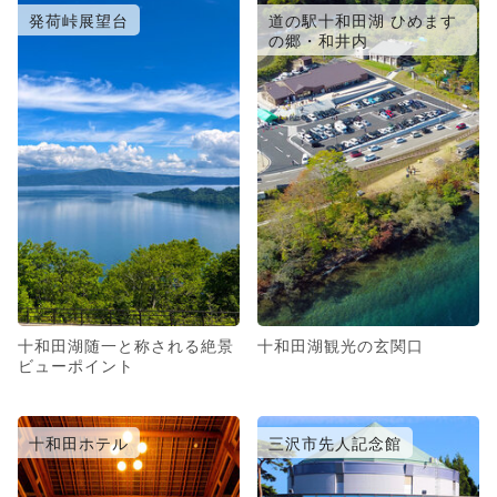
発荷峠展望台
道の駅十和田湖 ひめます
の郷・和井内
十和田湖随一と称される絶景
十和田湖観光の玄関口
ビューポイント
十和田ホテル
三沢市先人記念館