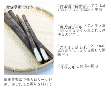
奥入瀬の良質な伏流水で仕込
青森県産 ごぼう
日本酒「鳩正宗」
む味わい深い十和田の美酒
八甲田の清涼な大気と奥入瀬
奥入瀬ビール
の清らかな水から生まれる爽
快なのどごし
りんご、にんにくなど地元の
スタミナ源 たれ
生野菜をたっぷり使用した調
味だれ
八甲田に佇む秘湯の極み
谷地温泉
繊維質豊富で低カロリーな野
菜。歯ごたえと風味を味わう