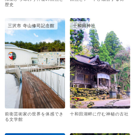
歴史
三沢市 寺山修司記念館
十和田神社
前衛芸術家の世界を体感でき
十和田湖畔に佇む神秘の古社
る文学館