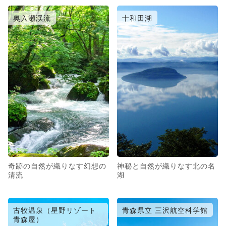
奥入瀬渓流
十和田湖
奇跡の自然が織りなす幻想の
神秘と自然が織りなす北の名
清流
湖
古牧温泉（星野リゾート
青森県立 三沢航空科学館
青森屋）