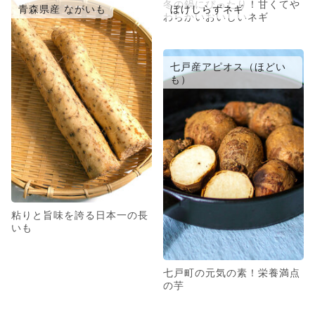
冬の鍋にぴったり！甘くてや
青森県産 ながいも
ぼけしらずネギ
わらかいおいしいネギ
七戸産アピオス（ほどい
も）
粘りと旨味を誇る日本一の長
いも
七戸町の元気の素！栄養満点
の芋