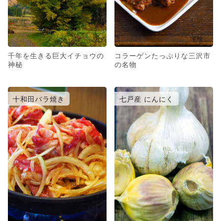
千年を生きる巨大イチョウの
コラーゲンたっぷりな三沢市
神秘
の名物
十和田バラ焼き
七戸産 にんにく