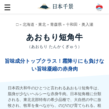
☰
□
»
北海道・東北
»
青森県
»
十和田・奥入瀬
あおもり短角牛
（あおもり たんかくぎゅう）
旨味成分トップクラス！霜降りにも負けな
い旨味凝縮の赤身肉
日本四大和牛のひとつと言われるあおもり短角牛は、
脂身が少ないヘルシーな赤身牛肉。日本短角種に分類
される、東北北部特有の希少品種で、大自然の中に放
牧され、牧草を食べながら、のびのび育てられる。粗