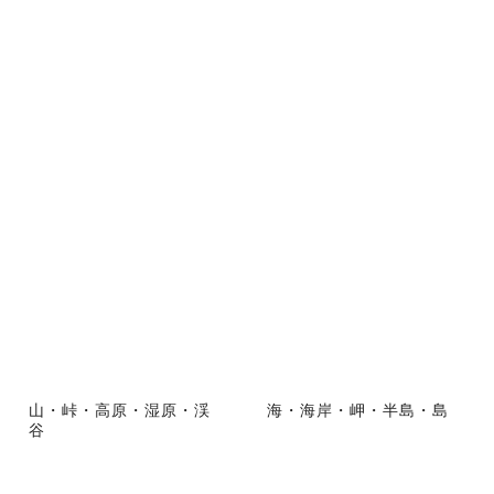
山・峠・高原・湿原・渓
海・海岸・岬・半島・島
谷