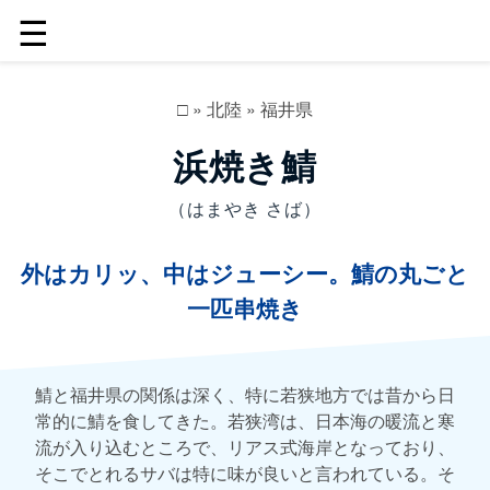
☰
□
»
北陸
»
福井県
浜焼き鯖
（はまやき さば）
外はカリッ、中はジューシー。鯖の丸ごと
一匹串焼き
鯖と福井県の関係は深く、特に若狭地方では昔から日
常的に鯖を食してきた。若狭湾は、日本海の暖流と寒
流が入り込むところで、リアス式海岸となっており、
そこでとれるサバは特に味が良いと言われている。そ