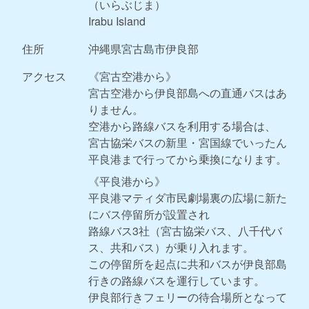
（いらぶじま）
Irabu Island
住所
沖縄県宮古島市伊良部
アクセス
《宮古空港から》
宮古空港から伊良部島への直通バスはあ
りません。
空港から路線バスを利用する場合は、
宮古協栄バスの新里・宮国線でいったん
平良港まで行ってから乗換になります。
《平良港から》
平良港マティダ市民劇場裏の広場に新た
にバス停留所が設置され
路線バス3社（宮古協栄バス、八千代バ
ス、共和バス）が乗り入れます。
この停留所を起点に共和バスが伊良部島
行きの路線バスを運行しています。
伊良部行きフェリーの待合場所となって