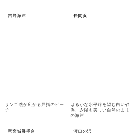
吉野海岸
長間浜
サンゴ礁が広がる屈指のビー
はるかな水平線を望む白い砂
チ
浜、夕陽も美しい自然のまま
の海岸
竜宮城展望台
渡口の浜