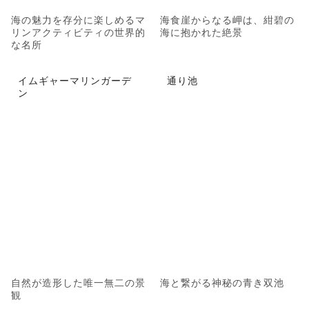
海の魅力を存分に楽しめるマ
海食崖からなる岬は、紺碧の
リンアクティビティの世界的
海に抱かれた絶景
な名所
イムギャーマリンガーデ
通り池
ン
自然が造形した唯一無二の景
海と繋がる神秘の青き双池
観