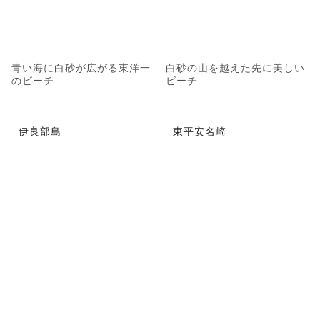
青い海に白砂が広がる東洋一
白砂の山を越えた先に美しい
のビーチ
ビーチ
伊良部島
東平安名崎