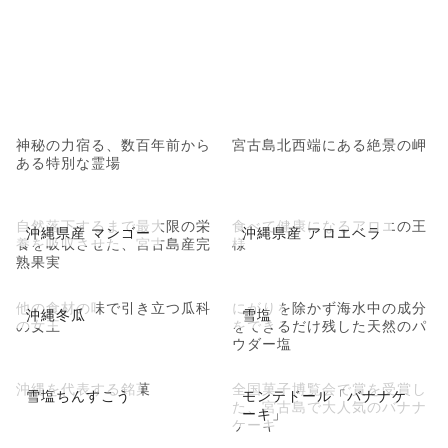
神秘の力宿る、数百年前から
宮古島北西端にある絶景の岬
ある特別な霊場
自然落下するまで最大限の栄
食べて健康になるアロエの王
沖縄県産 マンゴー
沖縄県産 アロエベラ
養を吸収させた、宮古島産完
様
熟果実
他の食材の味で引き立つ瓜科
にがりを除かず海水中の成分
沖縄冬瓜
雪塩
の女王
をできるだけ残した天然のパ
ウダー塩
沖縄を代表する銘菓
全国菓子博覧会で賞を受賞し
雪塩ちんすこう
モンテドール「バナナケ
た、宮古島で大人気のバナナ
ーキ」
ケーキ