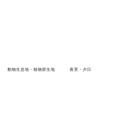
動物生息地・植物群生地
夜景・夕日