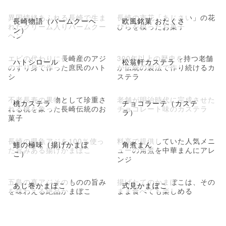
異国情緒あふれる長崎で生ま
長崎の市花「あじさい」の花
長崎物語（バームクーヘ
欧風銘菓 おたくさ
れたクリーム入りバームクー
びらを模ったお菓子
ン）
ヘン
エビの代わりに長崎産のアジ
300年以上の歴史を持つ老舗
ハトシロール
松翁軒カステラ
のすり身で作った庶民のハト
が伝統の製法で作り続けるカ
シ
ステラ
不老長寿の果物として珍重さ
老舗が明治時代に完成させた
桃カステラ
チョコラーテ（カステ
れる桃を象った長崎伝統のお
チョコレート味のカステラ
ラ）
菓子
長崎の県魚アジを100％使っ
料亭で提供していた人気メニ
鯵の極味（揚げかまぼ
角煮まん
た旨みある揚げかまぼこ
ューの角煮を中華まんにアレ
こ）
ンジ
五島の真アジそのものの旨み
揚げたてのかまぼこは、その
あじ巻かまぼこ
式見かまぼこ
を味わえる絶品かまぼこ
まま食べても楽しめる