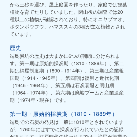
から土砂を運び、屋上庭園を作ったり、家庭では観葉
植物を育てたりしていました。閉山後の調査では20
種以上の植物が確認されており、特にオニヤブマオ、
ボタンボウフウ、ハマススキの3種が主な植物とされ
ています。
歴史
端島炭坑の歴史は大まかに6つの期間に分けられま
す。第一期は原始的採炭期（1810 - 1889年）、第二
期は納屋制度期（1890 - 1914年）、第三期は産業報
国期（1914 - 1945年）、第四期は復興と近代化期
（1945 - 1964年）、第五期は石炭衰退と閉山期
（1964 - 1974年）、第六期は廃墟ブームと産業遺産
期（1974年 - 現在）です。
第一期・原始的採炭期（1810 - 1889年）
端島での石炭の発見は一般に1810年とされています
が、1760年にはすでに採炭が行われていたとの記録
があります。江戸時代の終わりまでは、漁民が漁業の