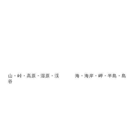
山・峠・高原・湿原・渓
海・海岸・岬・半島・島
谷