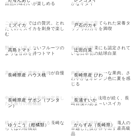
自然の味わいが楽しめる
かなキダイ
ご当地ならではの贅沢。とれ
長崎の海で育てられた栄養タ
ミズイカ
戸石のカキ
たてのミズイカを刺身で楽し
ップリのカキを満喫
む
野菜とは思えないフルーツの
長崎伝統野菜にも認定されて
高島トマト
辻田白菜
ような甘みを持つトマト
いる日本初の結球白菜
高い糖度と濃密な果肉が自慢
肉厚でジューシーな果肉。さ
長崎県産 ハウス桃
長崎県産 びわ
わやかなオレンジ色に夏を感
じる
中国から伝わり長崎に定着し
100年以上も栽培が続く、長
長崎県産 ザボン（ブンタ
長浦すいか
た大振りの柑橘類
崎自慢のあま～いスイカ
ン）
様々な料理で活躍する長崎な
日本三大珍味の一つ。職人の
ゆうこう（柑橘類）
からすみ（長崎県）
らではの柑橘類
卓越した技が作り出す最高級
品