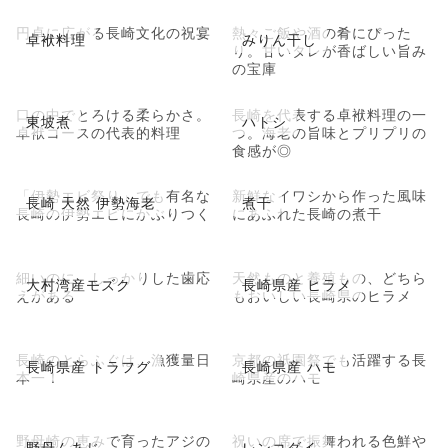
円卓に広がる長崎文化の祝宴
熱々ご飯や酒の肴にぴった
卓袱料理
みりん干し
り。甘いタレが香ばしい旨み
の宝庫
口の中でとろける柔らかさ。
長崎を代表する卓袱料理の一
東坡煮
ハトシ
卓袱コースの代表的料理
つ。海老の旨味とプリプリの
食感が◎
「伊勢エビ祭り」でも有名な
新鮮なイワシから作った風味
長崎 天然 伊勢海老
煮干
長崎の伊勢エビにかぶりつく
にあふれた長崎の煮干
細いのに、しっかりした歯応
天然ものと養殖もの、どちら
大村湾産モズク
長崎県産 ヒラメ
えがある
もおいしい長崎県のヒラメ
長崎のとらふぐは、漁獲量日
京都の祇園祭でも活躍する長
長崎県産 トラフグ
長崎県産 ハモ
本一！
崎県産のハモ
野母崎の恵みで育ったアジの
祝いの席で振舞われる色鮮や
野母んあじ
レンコダイ