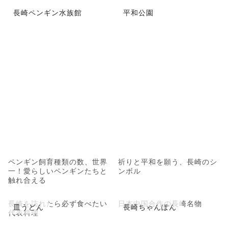
長崎ペンギン水族館
平和公園
ペンギン飼育種類の数、世界
祈りと平和を願う、長崎のシ
一！愛らしいペンギンたちと
ンボル
触れ合える
長崎を訪れたら必ず食べたい
日本中国合作の長崎名物
皿うどん
長崎ちゃんぽん
代表料理