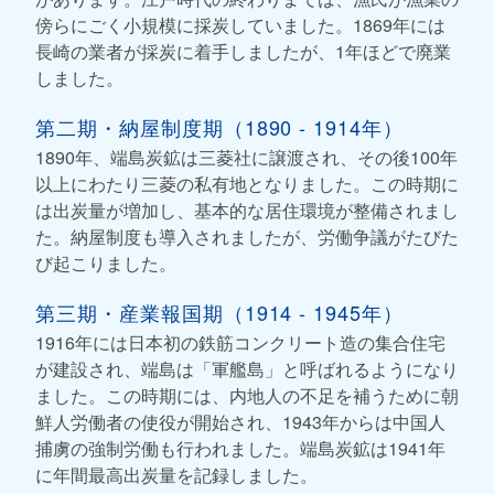
傍らにごく小規模に採炭していました。1869年には
長崎の業者が採炭に着手しましたが、1年ほどで廃業
しました。
第二期・納屋制度期（1890 - 1914年）
1890年、端島炭鉱は三菱社に譲渡され、その後100年
以上にわたり三菱の私有地となりました。この時期に
は出炭量が増加し、基本的な居住環境が整備されまし
た。納屋制度も導入されましたが、労働争議がたびた
び起こりました。
第三期・産業報国期（1914 - 1945年）
1916年には日本初の鉄筋コンクリート造の集合住宅
が建設され、端島は「軍艦島」と呼ばれるようになり
ました。この時期には、内地人の不足を補うために朝
鮮人労働者の使役が開始され、1943年からは中国人
捕虜の強制労働も行われました。端島炭鉱は1941年
に年間最高出炭量を記録しました。