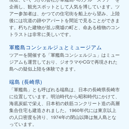
企画し、観光スポットとして人気を博しています。ツ
アー参加者は、かつての住宅街を船上から望み、上陸
後には坑道の跡やアパートを間近で見ることができま
す。朽ちた建物が並ぶ廃墟の町と、命ある植物のコン
トラストは非常に美しいです。
軍艦島コンシェルジュとミュージアム
ツアーを開催する「軍艦島コンシェルジュ」はミュー
ジアムも運営しており、ジオラマやCGで再現された
島への疑似上陸を体験できます。
端島 (長崎県)
「軍艦島」とも呼ばれる端島は、日本の長崎県長崎市
に位置しています。明治時代から昭和時代にかけて、
海底炭鉱で栄え、日本初の鉄筋コンクリート造の高層
集合住宅も建造されました。1960年代には東京以上
の人口密度を誇り、1974年の閉山以降は無人島とな
っています。